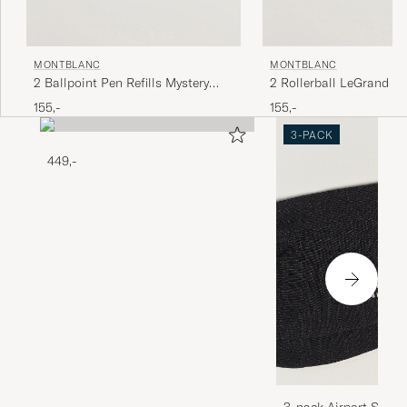
MONTBLANC
MONTBLANC
2 Ballpoint Pen Refills Mystery
2 Rollerball LeGrand Pe
Black
Royal Blue
155,-
155,-
3-PACK
449,-