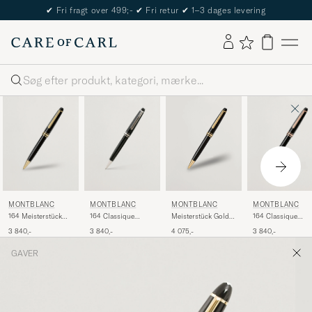
✔
Fri fragt over 499;-
✔
Fri retur
✔
1–3 dages levering
Søg
MONTBLANC
MONTBLANC
MONTBLANC
MONTBLANC
164 Meisterstück
164 Classique
164 Classique
Meisterstück Gold-
Ballpoint Pen Black
Meisterstück
Meisterstück
Coated Midsize
3 840,-
3 840,-
3 840,-
4 075,-
Ballpoint Pen
Ballpoint Pen Red
Ballpoint
Platinum Line
Gold
GAVER