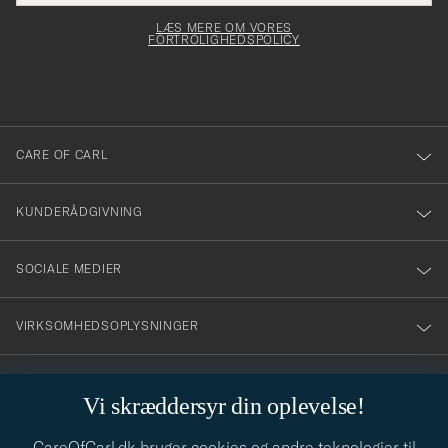
elt skal
för
Newsl
dfyldes
Form
LÆS MERE OM VORES
att
FORTROLIGHEDSPOLICY
du
anmälde
dig
till
CARE OF CARL
vårt
nyhetsbrev!
KUNDERÅDGIVNING
SOCIALE MEDIER
VIRKSOMHEDSOPLYSNINGER
Vi skræddersyr din oplevelse!
STILRÅD
CareOfCarl.dk bruger cookies og andre teknologier til
Behøver du hjælp til at finde din stil? Lad os hjælpe dig, vi hjælper