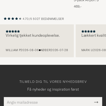
3-pack Airport Socks
Melange
469,-
4.70/5
5027 BEDØMMELSER
Virkelig tjekket kundeoplevelse.
Lækkert kvalit
FORRIGE
WILLIAM P
2026-08-06
KØBER
2026-07-28
MARK U
2026-08
TILMELD DIG TIL VORES NYHEDSBREV
Få nyheder og inspiration først
E-
Tack
Dette
mailadresse
Submi