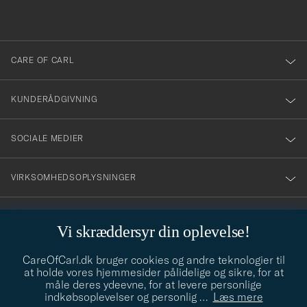
du
anmälde
dig
till
CARE OF CARL
vårt
nyhetsbrev!
KUNDERÅDGIVNING
SOCIALE MEDIER
VIRKSOMHEDSOPLYSNINGER
Vi skræddersyr din oplevelse!
STILRÅD
CareOfCarl.dk bruger cookies og andre teknologier til
Behøver du hjælp til at finde din stil? Lad os hjælpe dig, vi hjælper
at holde vores hjemmesider pålidelige og sikre, for at
gerne til!
info@careofcarl.dk
måle deres ydeevne, for at levere personlige
indkøbsoplevelser og personlig
…
Læs mere
STILRÅD