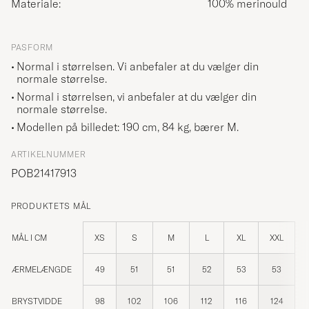
Materiale:
100% merinould
PASFORM
Normal i størrelsen. Vi anbefaler at du vælger din
normale størrelse.
Normal i størrelsen, vi anbefaler at du vælger din
normale størrelse.
Modellen på billedet: 190 cm, 84 kg, bærer
M
.
ARTIKELNUMMER
POB21417913
PRODUKTETS MÅL
MÅL I CM
XS
S
M
L
XL
XXL
ÆRMELÆNGDE
49
51
51
52
53
53
BRYSTVIDDE
98
102
106
112
116
124