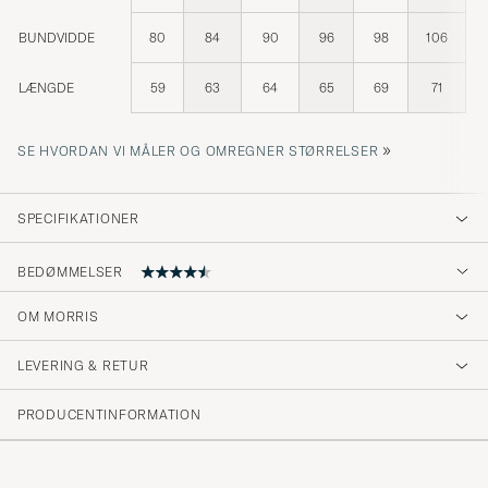
BUNDVIDDE
80
84
90
96
98
106
LÆNGDE
59
63
64
65
69
71
»
SE HVORDAN VI MÅLER OG OMREGNER STØRRELSER
SPECIFIKATIONER
BEDØMMELSER
4.9
OM MORRIS
LEVERING & RETUR
(129 Bedømmelse)
(117)
PRODUCENTINFORMATION
(10)
(2)
(0)
(0)