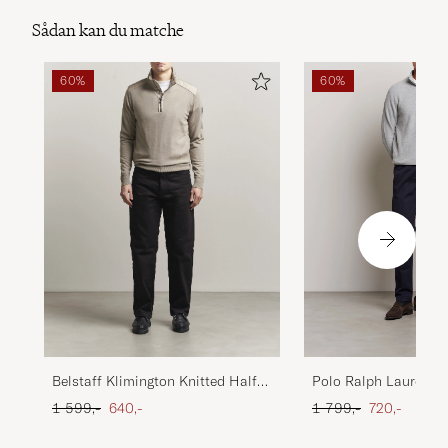
Sådan kan du matche
60%
60%
Polo Ralph Lauren Te
Belstaff Klimington Knitted Half
Zip Andover Heather
Zip Dark Sand
Ordinary pris
Nedsat pris
Ordinary pris
Nedsat pris
1 799,-
720,-
1 599,-
640,-