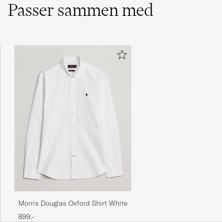
Passer sammen med
Snygg men är något liten i stl.
ANN C
KØBTE PÅ CAREOFCARL.SE
Fantastisk kvalitet
AASE S
KØBTE PÅ CAREOFCARL.NO
Bra på alla sätt!
MAYA W
KØBTE PÅ CAREOFCARL.SE
Morris Douglas Oxford Shirt White
899,-
härlig kvalité, bra passform och snabb