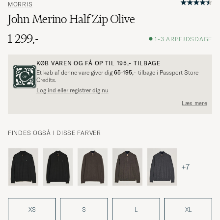
MORRIS
John Merino Half Zip Olive
1 299,-
1-3 ARBEJDSDAGE
KØB VAREN OG FÅ OP TIL
195,-
TILBAGE
Et køb af denne vare giver dig
65-195,-
tilbage i Passport Store
Credits.
Log ind eller registrer dig nu
Læs mere
FINDES OGSÅ I DISSE FARVER
+7
XS
S
L
XL