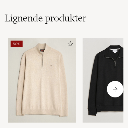
leverans
MARIETTE J
KØBTE PÅ CAREOFCARL.SE
Lignende
produkter
Elsker denne genseren! Strålende fornøyd!
50%
ANDREAS W
KØBTE PÅ CAREOFCARL.NO
Ser bra ut, det er en gave 👍
SIGRID B
KØBTE PÅ CAREOFCARL.NO
Fornøyd med handelen
TERJE L
KØBTE PÅ CAREOFCARL.NO