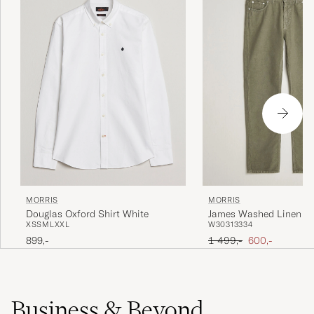
MORRIS
MORRIS
Douglas Oxford Shirt White
James Washed Linen 5-
XS
S
M
L
XXL
W30
31
33
34
Pants Olive
Ordinary pris
Nedsat pris
899,-
1 499,-
600,-
Business & Beyond