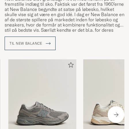
fremstille indlæg til sko. Faktisk var det først fra 1960’erne
at New Balance begyndte at satse på løbesko, hvilket
skulle vise sig at være en god idé. I dag er New Balance en
af de største spillere på markedet inden for løbesko og
sneakers, hvor de formår at kombinere funktionalitet og
stil på bedste vis. Særligt kendte er det bl.a. for deres
banebrydende og ikoniske modeller kaldet 574 og 966,
som anvendes af sneakersentusiaster verden over.
TIL NEW BALANCE
På trods af forvandlingen fra et amerikansk til et globalt
mærke, har New Balance, i modsætning til mange andre,
formået at holde store dele af deres produktion USA
(resten er outsourcet til Asien), for at bibeholde kontrollen
over den høje kvalitet i deres produkter.