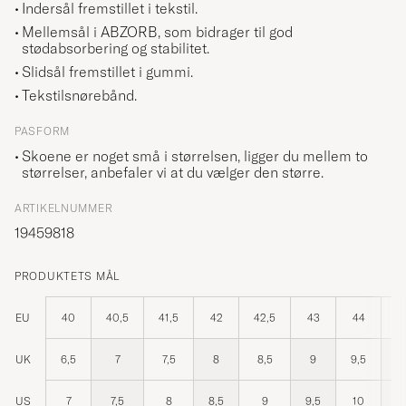
Indersål fremstillet i tekstil.
Mellemsål i ABZORB, som bidrager til god
stødabsorbering og stabilitet.
Slidsål fremstillet i gummi.
Tekstilsnørebånd.
PASFORM
Skoene er noget små i størrelsen, ligger du mellem to
størrelser, anbefaler vi at du vælger den større.
ARTIKELNUMMER
19459818
PRODUKTETS MÅL
EU
40
40,5
41,5
42
42,5
43
44
4
UK
6,5
7
7,5
8
8,5
9
9,5
US
7
7,5
8
8,5
9
9,5
10
1