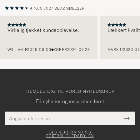
4.70/5
5027 BEDØMMELSER
Virkelig tjekket kundeoplevelse.
Lækkert kvalit
FORRIGE
WILLIAM P
2026-08-06
KØBER
2026-07-28
MARK U
2026-08
TILMELD DIG TIL VORES NYHEDSBREV
Få nyheder og inspiration først
E-
Tack
Dette
mailadresse
Submi
elt skal
för
Newsl
dfyldes
Form
LÆS MERE OM VORES
att
FORTROLIGHEDSPOLICY