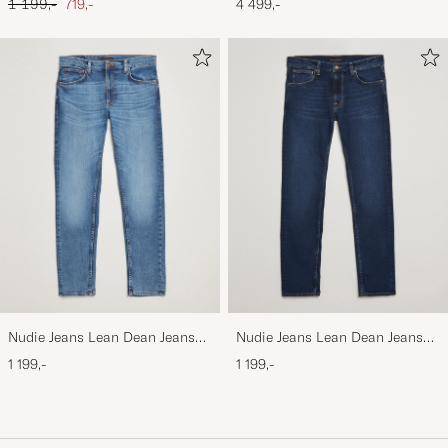
Ordinary pris
Nedsat pris
1 199,-
719,-
4 499,-
Nudie Jeans Lean Dean Jeans
Nudie Jeans Lean Dean Jeans
Lost Orange
New Ink
1 199,-
1 199,-