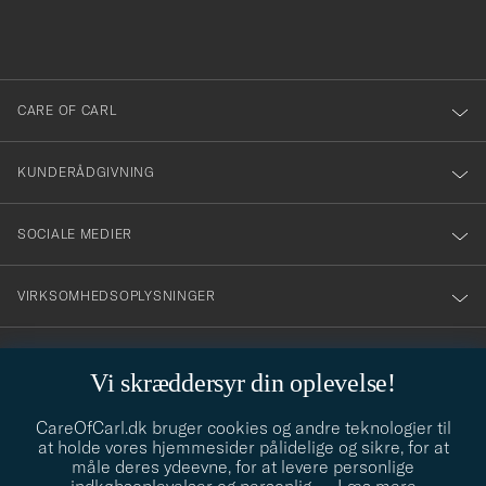
du
anmälde
dig
till
CARE OF CARL
vårt
nyhetsbrev!
KUNDERÅDGIVNING
SOCIALE MEDIER
VIRKSOMHEDSOPLYSNINGER
Vi skræddersyr din oplevelse!
STILRÅD
CareOfCarl.dk bruger cookies og andre teknologier til
Behøver du hjælp til at finde din stil? Lad os hjælpe dig, vi hjælper
at holde vores hjemmesider pålidelige og sikre, for at
gerne til!
info@careofcarl.dk
måle deres ydeevne, for at levere personlige
STILRÅD