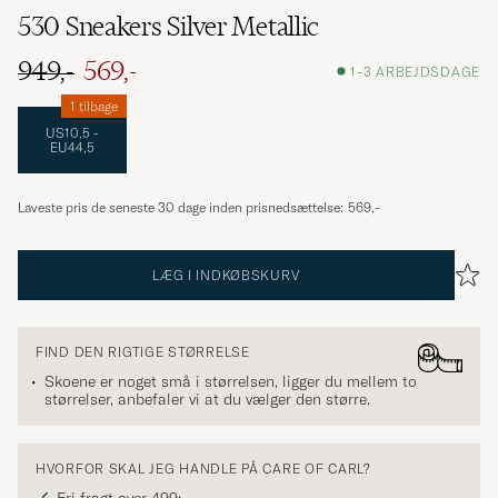
530 Sneakers Silver Metallic
949,-
569,-
1-3 ARBEJDSDAGE
1 tilbage
US10,5 -
EU44,5
Laveste pris de seneste 30 dage inden prisnedsættelse:
569,-
LÆG I INDKØBSKURV
FIND DEN RIGTIGE STØRRELSE
Skoene er noget små i størrelsen, ligger du mellem to
størrelser, anbefaler vi at du vælger den større.
HVORFOR SKAL JEG HANDLE PÅ CARE OF CARL?