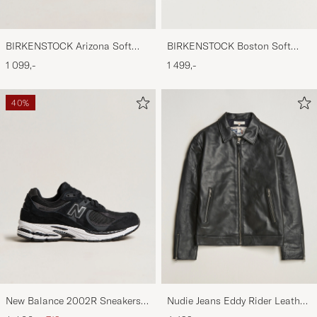
BIRKENSTOCK Arizona Soft
BIRKENSTOCK Boston Soft
Footbed Taupe Suede
Footbed Mocca Suede
1 099,-
1 499,-
40%
New Balance 2002R Sneakers
Nudie Jeans Eddy Rider Leather
Black
Jacket Black