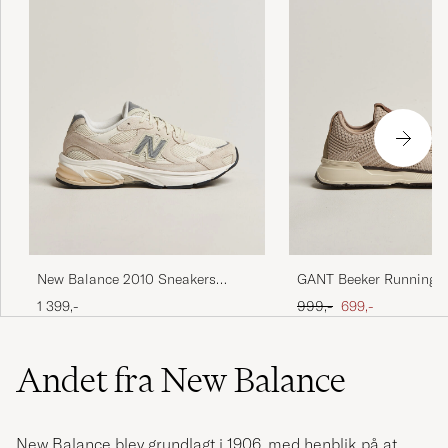
New Balance 2010 Sneakers
GANT Beeker Running S
Timberwolf
Taupe
Ordinary pris
Nedsat pris
1 399,-
999,-
699,-
Andet fra New Balance
New Balance blev grundlagt i 1906, med henblik på at