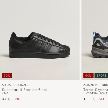
50%
SPORT
60%
ADIDAS PERFOR
ADIDAS ORIGINALS
Terrex Skycha
Superstar II Sneaker Black
UK7,5-EU41 1/3
42
42
43
Ordinary pris
Nedsa
Ordinary pris
Nedsat pris
1 199,-
600,
949,-
380,-