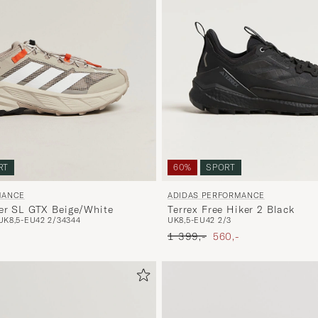
RT
60%
SPORT
MANCE
ADIDAS PERFORMANCE
ker SL GTX Beige/White
Terrex Free Hiker 2 Black
UK8,5-EU42 2/3
43
44
UK8,5-EU42 2/3
Ordinary pris
Nedsat pris
1 399,-
560,-