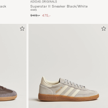
ADIDAS ORIGINALS
lack
Superstar II Sneaker Black/White
44
45
Ordinary pris
Nedsat pris
949,-
475,-