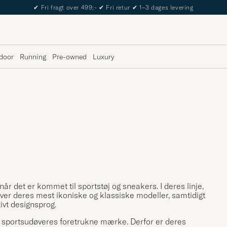
The Care of Carl Passport
door
Running
Pre-owned
Luxury
når det er kommet til sportstøj og sneakers. I deres linje,
liver deres mest ikoniske og klassiske modeller, samtidigt
ivt designsprog.
ge sportsudøveres foretrukne mærke. Derfor er deres