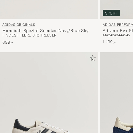
SPORT
ADIDAS ORIGINALS
ADIDAS PERFOR
Handball Spezial Sneaker Navy/Blue Sky
Adizero Evo S
FINDES I FLERE STØRRELSER
41
42
43
43
44
45
45
Black/White
1 199,-
899,-