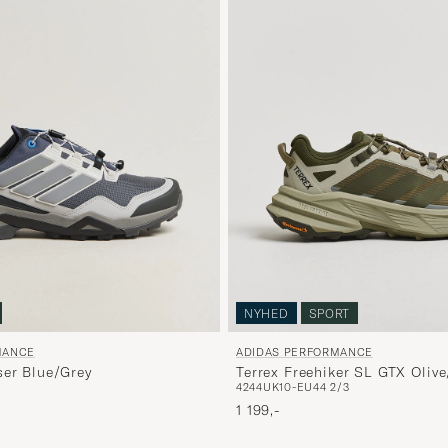
NYHED
SPORT
MANCE
ADIDAS PERFORMANCE
ser Blue/Grey
Terrex Freehiker SL GTX Oliv
42
44
UK10-EU44 2/3
t pris
-
1 199,-