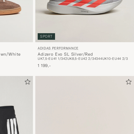
SPORT
ADIDAS PERFORMANCE
Adizero Evo SL Silver/Red
own/White
UK7,5-EU41 1/3
42
UK8,5-EU42 2/3
43
44
UK10-EU44 2/3
1 199,-