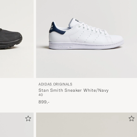
og
oplev
er
mere
håndpluk
udvalg
til
dig.
ADIDAS ORIGINALS
Stan Smith Sneaker White/Navy
40
899,-