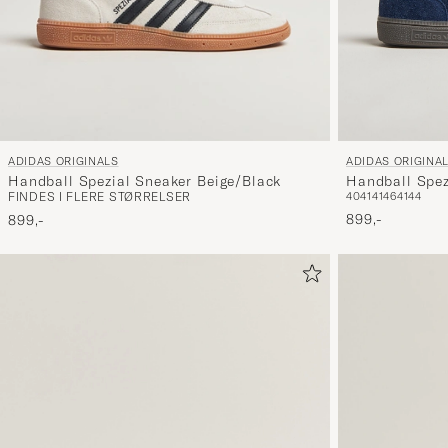
ADIDAS ORIGINA
ADIDAS ORIGINALS
Handball Spez
Handball Spezial Sneaker Beige/Black
40
41
41
46
41
44
FINDES I FLERE STØRRELSER
899,-
899,-