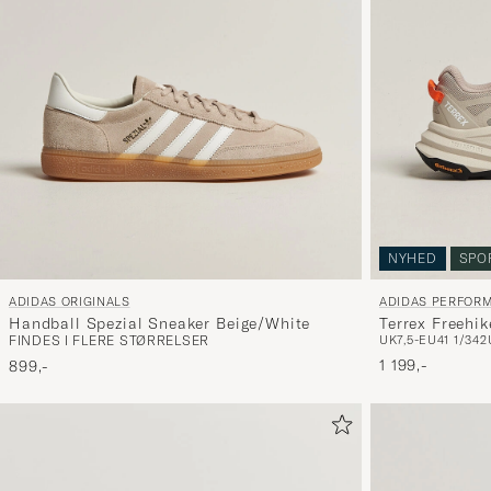
NYHED
SPO
ADIDAS ORIGINALS
ADIDAS PERFOR
Handball Spezial Sneaker Beige/White
Terrex Freehi
FINDES I FLERE STØRRELSER
UK7,5-EU41 1/3
42
1 199,-
899,-