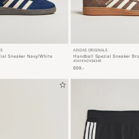
LS
ADIDAS ORIGINALS
ial Sneaker Navy/White
Handball Spezial Sneaker Br
40
41
41
42
43
43
45
899,-