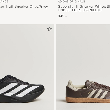
ADIDAS ORIGINALS
MANCE
Superstar II Sneaker White/B
er Trail Sneaker Olive/Grey
FINDES I FLERE STØRRELSER
t pris
949,-