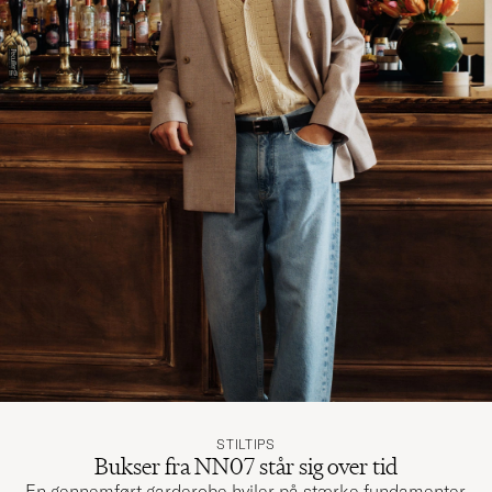
STILTIPS
Bukser fra NN07 står sig over tid
En gennemført garderobe hviler på stærke fundamenter.