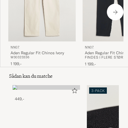
NN07
NN07
Aden Regular Fit Chinos Ivory
Aden Regular Fit Chino
W30
32
33
36
FINDES I FLERE STØRR
1 199,-
1 199,-
Sådan kan du matche
3-PACK
449,-