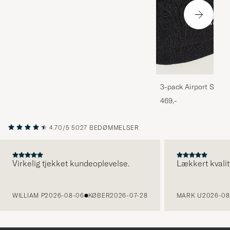
3-pack Airport Socks
Melange
469,-
4.70/5
5027 BEDØMMELSER
Virkelig tjekket kundeoplevelse.
Lækkert kvalit
FORRIGE
WILLIAM P
2026-08-06
KØBER
2026-07-28
MARK U
2026-08