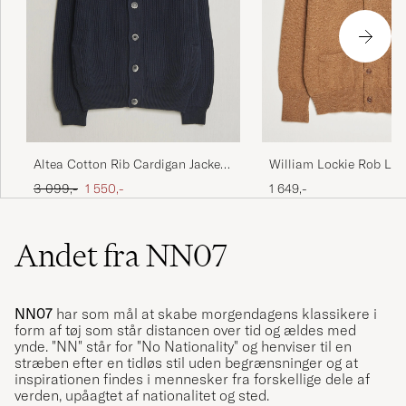
William Lockie Rob La
Altea Cotton Rib Cardigan Jacket
Cardigan Driftwood
Navy
Ordinary pris
Nedsat pris
1 649,-
3 099,-
1 550,-
Andet fra NN07
NN07
har som mål at skabe morgendagens klassikere i
form af tøj som står distancen over tid og ældes med
ynde. "NN" står for "No Nationality" og henviser til en
stræben efter en tidløs stil uden begrænsninger og at
inspirationen findes i mennesker fra forskellige dele af
verden, upåagtet af nationalitet og sted.