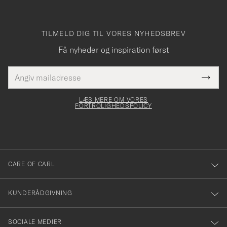
TILMELD DIG TIL VORES NYHEDSBREV
Få nyheder og inspiration først
E-
Tack
Dette
mailadresse
Submi
elt skal
för
Newsl
dfyldes
Form
LÆS MERE OM VORES
att
FORTROLIGHEDSPOLICY
du
anmälde
dig
till
CARE OF CARL
vårt
nyhetsbrev!
KUNDERÅDGIVNING
SOCIALE MEDIER