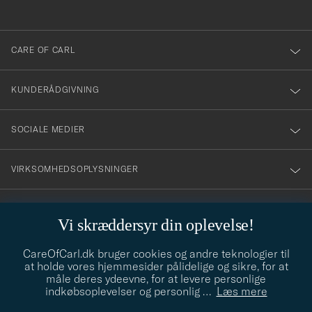
anmälde
dig
till
CARE OF CARL
vårt
nyhetsbrev!
KUNDERÅDGIVNING
SOCIALE MEDIER
VIRKSOMHEDSOPLYSNINGER
Vi skræddersyr din oplevelse!
STILRÅD
CareOfCarl.dk bruger cookies og andre teknologier til
Behøver du hjælp til at finde din stil? Lad os hjælpe dig, vi hjælper
at holde vores hjemmesider pålidelige og sikre, for at
gerne til!
info@careofcarl.dk
måle deres ydeevne, for at levere personlige
indkøbsoplevelser og personlig
…
Læs mere
STILRÅD