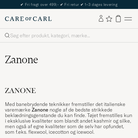
✔
Fri fragt over 499;-
✔
Fri retur
✔
1–3 dages levering
Søg
Zanone
Med banebrydende teknikker fremstiller det italienske
varemærke
Zanone
nogle af de bedste strikkede
beklædningsgenstande du kan finde. Tøjet fremstilles kun
i eksklusive kvaliteter som blandt andet kashmir og silke,
men også af egne kvaliteter som de selv har opfundet,
som f.eks. flexwool, icecotton og icewool.