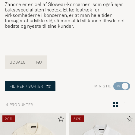
Zanone er en del af Slowear-koncernen, som også ejer
buksespecialisten Incotex. Et fællestræk for
virksomhederne i koncernen, er at man hele tiden
forsøger at udvikle sig, så man altid vil kunne tilbyde det
bedste og nyeste til sine kunder.
UDSALG
TØJ
Gå
MIN STIL
FILTRER / SORTER
til
Stilråd
4
PRODUKTER
for
at
20%
50%
aktivere
Min