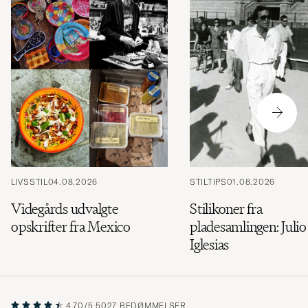
LIVSSTIL
04.08.2026
STILTIPS
01.08.2026
Videgårds udvalgte
Stilikoner fra
opskrifter fra Mexico
pladesamlingen: Julio
Iglesias
4.70/5
5027 BEDØMMELSER