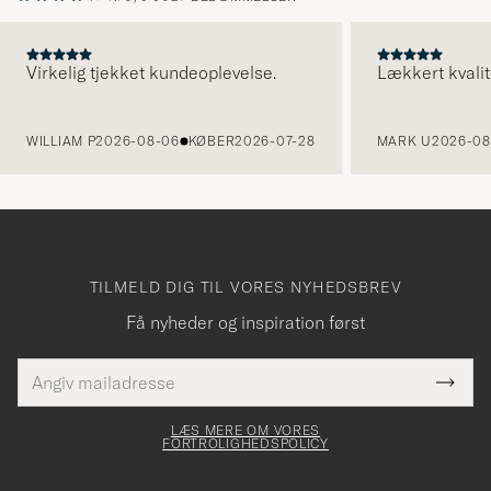
Virkelig tjekket kundeoplevelse.
Lækkert kvalit
FORRIGE
WILLIAM P
2026-08-06
KØBER
2026-07-28
MARK U
2026-08
TILMELD DIG TIL VORES NYHEDSBREV
Få nyheder og inspiration først
E-
Tack
Dette
mailadresse
Submi
elt skal
för
Newsl
dfyldes
Form
LÆS MERE OM VORES
att
FORTROLIGHEDSPOLICY
du