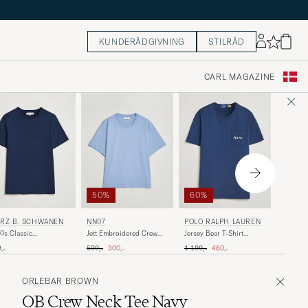
KUNDERÅDGIVNING
STILRÅD
CARL MAGAZINE
50%
60%
AMI
RZ B. SCHWANEN
NN07
POLO RALPH LAUREN
Heart Lo
0s Classic
Jett Embroidered Crew
Jersey Bear T-Shirt
pwheeled T-shirt Ink
Neck T-Shirt Cerulian
Newport Navy
Ordinary pris
Nedsat pris
Ordinary pris
Nedsat pris
1 099,-
,-
599,-
300,-
1 199,-
480,-
e
Blue
ORLEBAR BROWN
OB Crew Neck Tee Navy