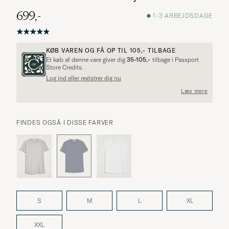
699,-
1-3 ARBEJDSDAGE
KØB VAREN OG FÅ OP TIL
105,-
TILBAGE
Et køb af denne vare giver dig
35-105,-
tilbage i Passport
Store Credits.
Log ind eller registrer dig nu
Læs mere
FINDES OGSÅ I DISSE FARVER
S
M
L
XL
XXL