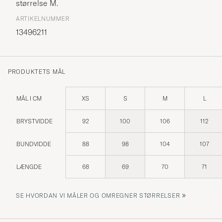
størrelse
M
.
ARTIKELNUMMER
13496211
PRODUKTETS MÅL
MÅL I CM
XS
S
M
L
BRYSTVIDDE
92
100
106
112
BUNDVIDDE
88
98
104
107
LÆNGDE
68
69
70
71
»
SE HVORDAN VI MÅLER OG OMREGNER STØRRELSER