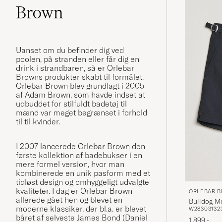
Brown
Uanset om du befinder dig ved
poolen, på stranden eller får dig en
drink i strandbaren, så er Orlebar
Browns produkter skabt til formålet.
Orlebar Brown blev grundlagt i 2005
af Adam Brown, som havde indset at
udbuddet for stilfuldt badetøj til
mænd var meget begrænset i forhold
til til kvinder.
I 2007 lancerede Orlebar Brown den
første kollektion af badebukser i en
mere formel version, hvor man
kombinerede en unik pasform med et
tidløst design og omhyggeligt udvalgte
kvaliteter. I dag er Orlebar Brown
ORLEBAR 
allerede gået hen og blevet en
Bulldog M
moderne klassiker, der bl.a. er blevet
W28
30
31
32
båret af selveste James Bond (Daniel
1 899,-