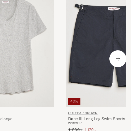
40%
ORLEBAR BROWN
elange
Dane III Long Leg Swim Shorts Bl
W28
30
31
Ordinary pris
Nedsat pris
1 899,-
1 139,-