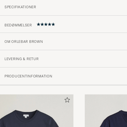
SPECIFIKATIONER
BEDØMMELSER
OM ORLEBAR BROWN
Passet perfekt! Rask og problemfri levering. Dette blir
t-shirt!
LEVERING & RETUR
ØYSTEIN S
KØBTE PÅ CAREOFCARL.NO
PRODUCENTINFORMATION