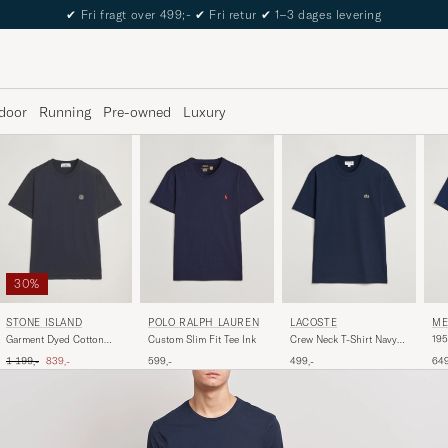
The Care of Carl Passport
door
Running
Pre-owned
Luxury
30%
POLO RALPH LAUREN
LACOSTE
ME
STONE ISLAND
Custom Slim Fit Tee Ink
Crew Neck T-Shirt Navy
195
Garment Dyed Cotton
Blue
Loo
Jersey T-Shirt Navy
Ordinary pris
Nedsat pris
599,-
499,-
649
1 199,-
839,-
Blu