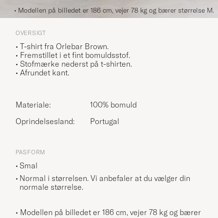
• Modellen på billedet er 186 cm, vejer 78 kg og bærer størrelse M.
OVERSIGT
• T-shirt fra Orlebar Brown.
• Fremstillet i et fint bomuldsstof
.
• Stofmærke nederst på t-shirten.
• Afrundet kant.
Materiale:
100% bomuld
Oprindelsesland:
Portugal
PASFORM
Smal
Normal i størrelsen. Vi anbefaler at du vælger din
normale størrelse.
• Modellen på billedet er 186 cm, vejer 78 kg og bærer