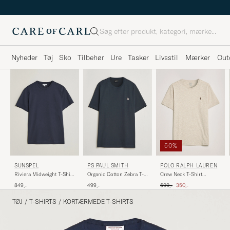
Søg
Nyheder
Tøj
Sko
Tilbehør
Ure
Tasker
Livsstil
Mærker
Out
50%
POLO RALPH LAUREN
SUNSPEL
PS PAUL SMITH
Crew Neck T-Shirt
Riviera Midweight T-Shirt
Organic Cotton Zebra T-
Expedition Dune Heather
Navy
Shirt Navy
Ordinary pris
Nedsat pris
699,-
350,-
849,-
499,-
TØJ
/
T-SHIRTS
/
KORTÆRMEDE T-SHIRTS