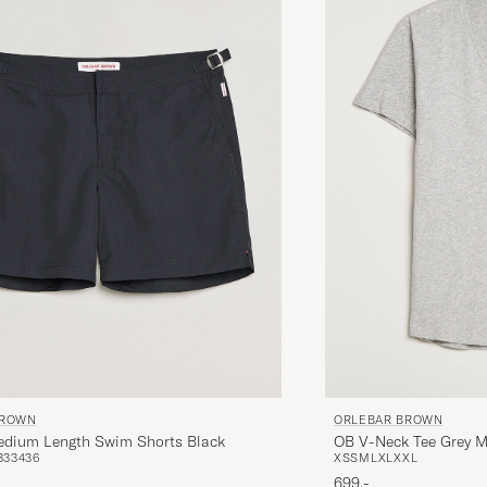
BROWN
ORLEBAR BROWN
edium Length Swim Shorts Black
OB V-Neck Tee Grey M
33
34
36
XS
S
M
L
XL
XXL
699,-