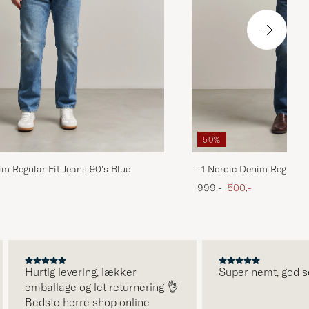
50%
im Regular Fit Jeans 90's Blue
-1 Nordic Denim Regular 
 pris
Ordinary pris
Nedsat pris
999,-
500,-
Hurtig levering, lækker
Super nemt, god serv
emballage og let returnering 👌
Bedste herre shop online