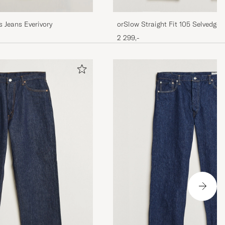
orSlow Straight Fit 105 Selvedge
 Jeans Everivory
2 299,-