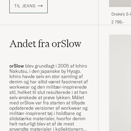
TIL JEANS
Drake's 5
Wash
2 799,-
Andet fra orSlow
orSlow
blev grundlagt i 2005 af Ichiro
Nakutsu, i den japanske by Hyogo.
Ichiro havde selv en stor samling af
denim og har altid været fascineret af
workwear og den militær-inspirerede
stil, hvilket til slut resulterede i at han
selv ønskede at prøve lykken. Målet
med orSlow var fra starten at tilbyde
opdaterede versioner af workwear og
militær-inspireret tøj i holdbare og
slidstærke materialer, hvorfor denim
helt naturligt blev et af de mest
anvendte materialer i kollektionerne.