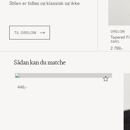
Stilen er tidløs og klassisk og ikke
baseret på forbigående trends og
kollektionerne består hovedsageligt
af jeans, skjorter og jakker.
ORSLOW
TIL ORSLOW
Tapered Fi
S
M
XL
2 799,-
Sådan kan du matche
449,-