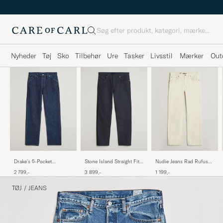
Søg
Nyheder
Tøj
Sko
Tilbehør
Ure
Tasker
Livsstil
Mærker
Out
Drake's 5-Pocket
Stone Island Straight Fit
Nudie Jeans Rad Rufus
Japanese Selvedge Denim
Raw Denim Jeans Blue
Jeans Everivory
2 799,-
3 899,-
1 199,-
Stone Wash
TØJ
/
JEANS