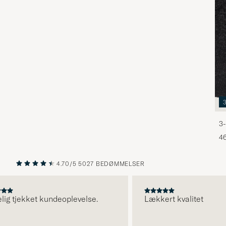
3-
46
4.70/5
5027 BEDØMMELSER
FORRIGE
NÆSTE
g tjekket kundeoplevelse.
Lækkert kvalitet