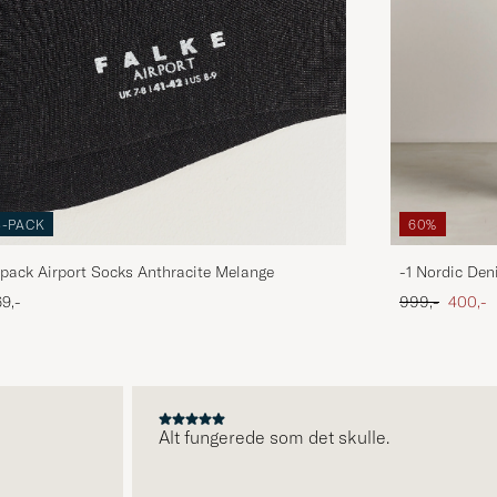
3-PACK
60%
pack Airport Socks Anthracite Melange
-1 Nordic Den
Ordinary pris
Nedsat
9,-
999,-
400,-
Alt fungerede som det skulle.