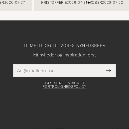
026-07-27
KRISTOFFER E
2026-07-31
KØBER
2026-07-22
TILMELD DIG TIL VORES NYHEDSBREV
Få nyheder og inspiration først
E-
Dette
mailadresse
Submit
felt skal
Newslette
udfyldes
Form
LÆS MERE OM VORES
FORTROLIGHEDSPOLICY