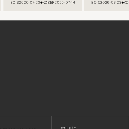
BO S
2026-07-23
KØBER
2026-07-14
BO C
2026-07-23
KØBE
r
STILRÅD