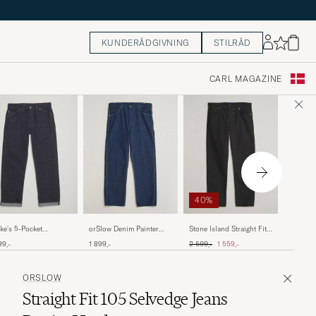
KUNDERÅDGIVNING
STILRÅD
CARL MAGAZINE
40%
RRL Vint
ke's 5-Pocket
orSlow Denim Painter
Stone Island Straight Fit
Distress
anese Selvedge Denim
Pants One Wash
Denim Jeans Black
Ordinary pris
Nedsat pris
2 799,-
99,-
1 899,-
2 599,-
1 559,-
Bridgev
igo
ORSLOW
Straight Fit 105 Selvedge Jeans