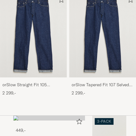
orSlow Straight Fit 105
orSlow Tapered Fit 107 Selvedge
Selvedge Jeans One Wash
Jeans One Wash
2 299,-
2 299,-
3-PACK
449,-