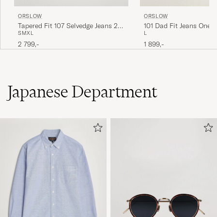
ORSLOW
ORSLOW
Tapered Fit 107 Selvedge Jeans 2
101 Dad Fit Jeans One 
S
M
XL
L
Year Wash
2 799,-
1 899,-
Japanese Department