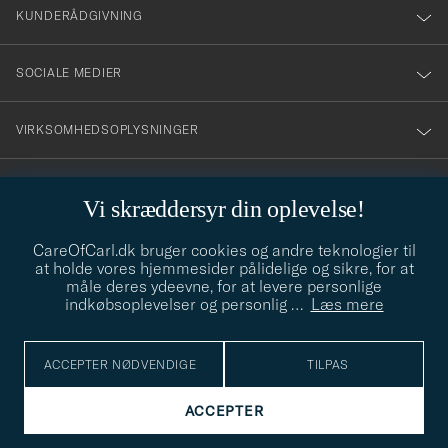
nyhetsbrev!
KUNDERÅDGIVNING
SOCIALE MEDIER
VIRKSOMHEDSOPLYSNINGER
Vi skræddersyr din oplevelse!
STILRÅD
CareOfCarl.dk bruger cookies og andre teknologier til
Behøver du hjælp til at finde din stil? Lad os hjælpe dig, vi hjælper
at holde vores hjemmesider pålidelige og sikre, for at
gerne til!
info@careofcarl.dk
måle deres ydeevne, for at levere personlige
indkøbsoplevelser og personlig
…
Læs mere
STILRÅD
ACCEPTER NØDVENDIGE
TILPAS
© Care of Carl 2026
ACCEPTER