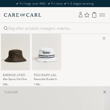
✔
Fri fragt over 499;-
✔
Fri retur
✔
1–3 dages levering
Søg
BARBOUR LIFESTY
POLO RALPH LAUR
LE
EN
Wax Sports Hat Olive
Reversible Bucket Hat
Championship Floral
399,-
1 199,-
TILBEHØR