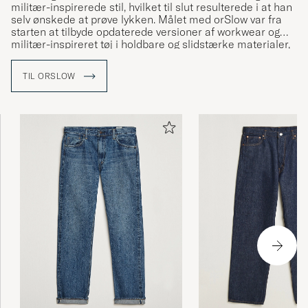
militær-inspirerede stil, hvilket til slut resulterede i at han
selv ønskede at prøve lykken. Målet med orSlow var fra
starten at tilbyde opdaterede versioner af workwear og
militær-inspireret tøj i holdbare og slidstærke materialer,
hvorfor denim helt naturligt blev et af de mest anvendte
materialer i kollektionerne. Stilen er tidløs og klassisk og
TIL ORSLOW
ikke baseret på forbigående trends og kollektionerne
består hovedsageligt af jeans, skjorter og jakker.