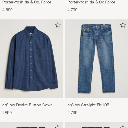
Porter-Yoshida & Co. Force
Porter-Yoshida & Co.Force
2Way Tote Bag Navy Blue
2Way Tote BagBlack
4 699,-
4 799,-
orSlow Denim Button Down
orSlow Straight Fit 105
Shirt One Wash
Selvedge Jeans 2 Year Wash
1 899,-
2 799,-