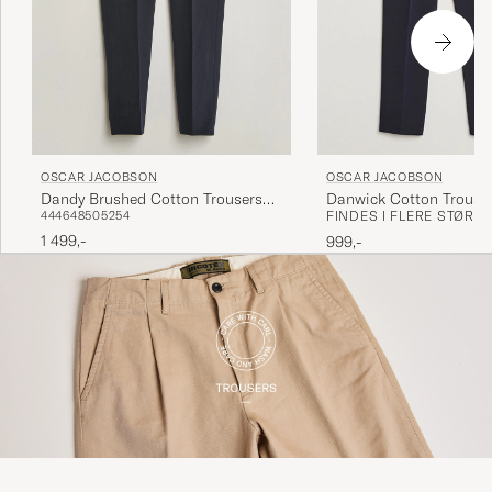
materialer, pasform og design.
OSCAR JACOBSON
OSCAR JACOBSON
Dandy Brushed Cotton Trousers
Danwick Cotton Trouse
44
46
48
50
52
54
FINDES I FLERE STØRR
Blue
1 499,-
999,-