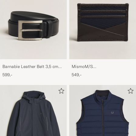
Barnabie Leather Belt 3,5 cm
MismoM/S
Black
CardholderNavy/Dark Brown
599,-
549,-