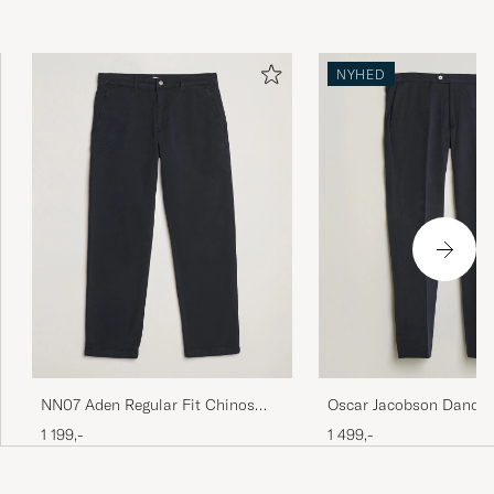
NYHED
NN07 Aden Regular Fit Chinos
Oscar Jacobson Dandy 
Navy Blue
Cotton Trousers Blue
1 199,-
1 499,-