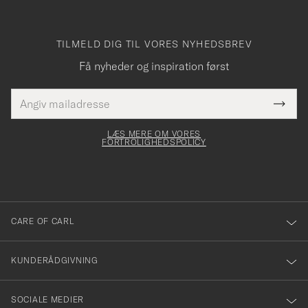
TILMELD DIG TIL VORES NYHEDSBREV
Få nyheder og inspiration først
E-
Tack
Dette
mailadresse
Submi
elt skal
för
Newsl
dfyldes
Form
LÆS MERE OM VORES
att
FORTROLIGHEDSPOLICY
du
anmälde
dig
till
CARE OF CARL
vårt
nyhetsbrev!
KUNDERÅDGIVNING
SOCIALE MEDIER