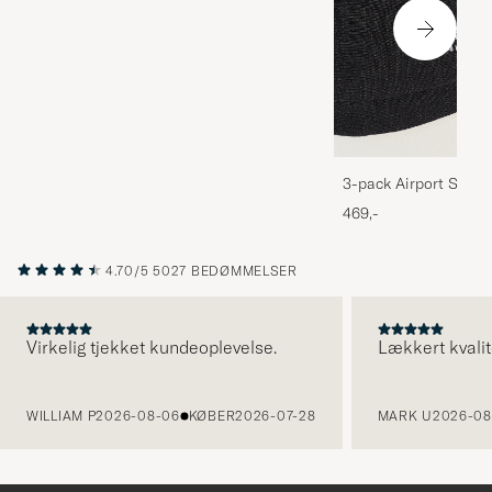
3-pack Airport Socks
Melange
469,-
4.70/5
5027 BEDØMMELSER
Virkelig tjekket kundeoplevelse.
Lækkert kvalit
FORRIGE
WILLIAM P
2026-08-06
KØBER
2026-07-28
MARK U
2026-08