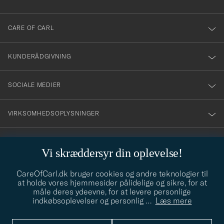
dig
till
CARE OF CARL
vårt
nyhetsbrev!
KUNDERÅDGIVNING
SOCIALE MEDIER
VIRKSOMHEDSOPLYSNINGER
Vi skræddersyr din oplevelse!
STILRÅD
CareOfCarl.dk bruger cookies og andre teknologier til
Behøver du hjælp til at finde din stil? Lad os hjælpe dig, vi hjælper
at holde vores hjemmesider pålidelige og sikre, for at
gerne til!
info@careofcarl.dk
måle deres ydeevne, for at levere personlige
indkøbsoplevelser og personlig
…
Læs mere
STILRÅD