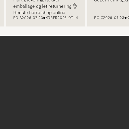
emballage og let returnering 👌
Bedste herre shop online
BO S
2026-07-23
KØBER
2026-07-14
BO C
2026-07-23
KØB
r