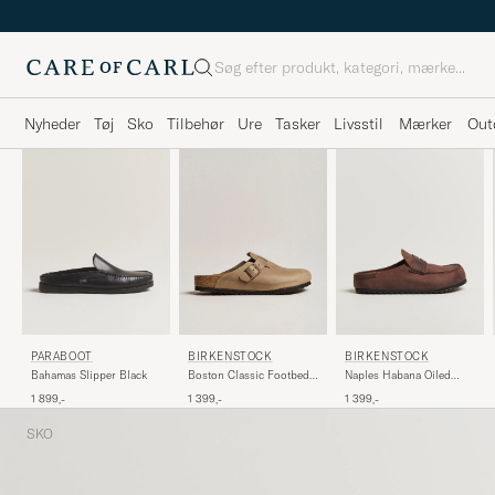
Søg
Nyheder
Tøj
Sko
Tilbehør
Ure
Tasker
Livsstil
Mærker
Out
PARABOOT
BIRKENSTOCK
BIRKENSTOCK
Bahamas Slipper Black
Boston Classic Footbed
Naples Habana Oiled
Tabacco Oiled Leather
Leather
1 899,-
1 399,-
1 399,-
SKO