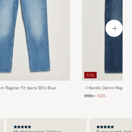
50%
im Regular Fit Jeans 90's Blue
-1 Nordic Denim Regular 
 pris
Ordinary pris
Nedsat pris
999,-
500,-
Hurtig levering, lækker
Super nemt, god ser