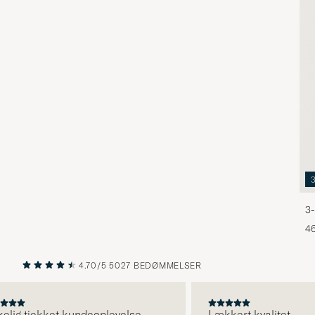
3-
46
4.70/5
5027 BEDØMMELSER
FORRIGE
NÆSTE
ig tjekket kundeoplevelse.
Lækkert kvalitet