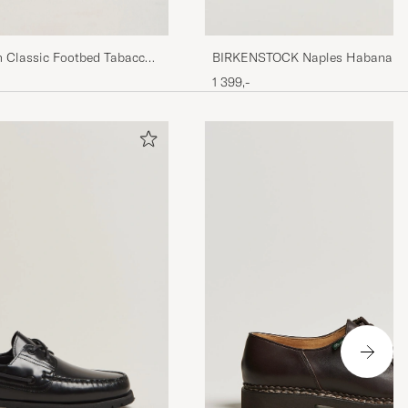
Classic Footbed Tabacco
BIRKENSTOCK Naples Habana Oil
1 399,-