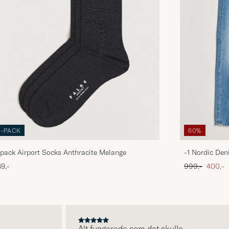
3-PACK
60%
pack Airport Socks Anthracite Melange
-1 Nordic Den
Ordinary pris
Nedsat
9,-
999,-
400,-
Alt fungerede som det skulle.