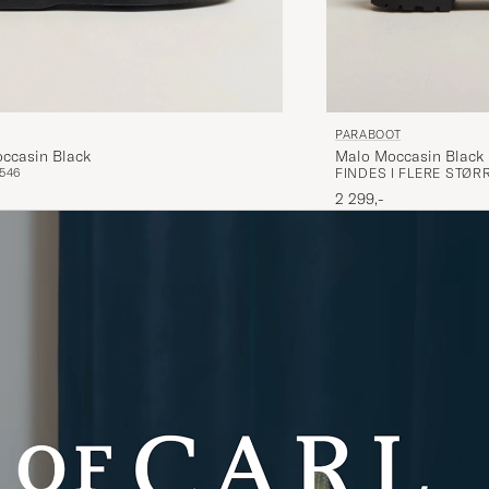
PARABOOT
ccasin Black
Malo Moccasin Black
5
46
FINDES I FLERE STØR
2 299,-