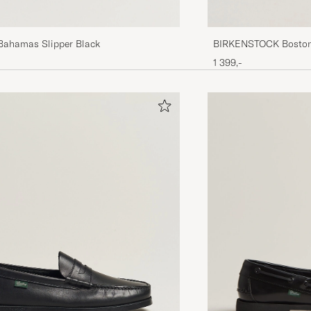
Bahamas Slipper Black
BIRKENSTOCK Boston 
Oiled Leather
1 399,-