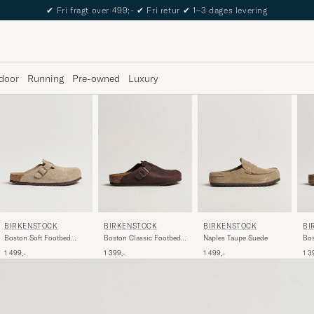
✔
Fri fragt over 499;-
✔
Fri retur
✔
1–3 dages levering
door
Running
Pre-owned
Luxury
BIRKENSTOCK
BIRKENSTOCK
BI
BIRKENSTOCK
Boston Soft Footbed
Boston Classic Footbed
Bos
Naples Taupe Suede
Taupe Suede
Habana Oiled Leather
Fad
1 499,-
1 399,-
1 3
1 499,-