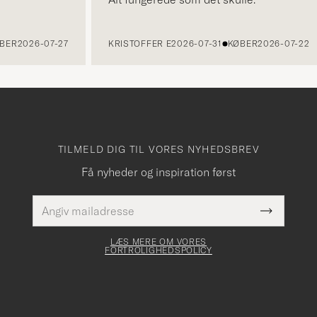
R
2026-07-27
KRISTOFFER E
2026-07-31
KØBER
2026-07-22
TILMELD DIG TIL VORES NYHEDSBREV
Få nyheder og inspiration først
E-
Dette
mailadresse
Submit
felt skal
Newslette
udfyldes
Form
LÆS MERE OM VORES
FORTROLIGHEDSPOLICY