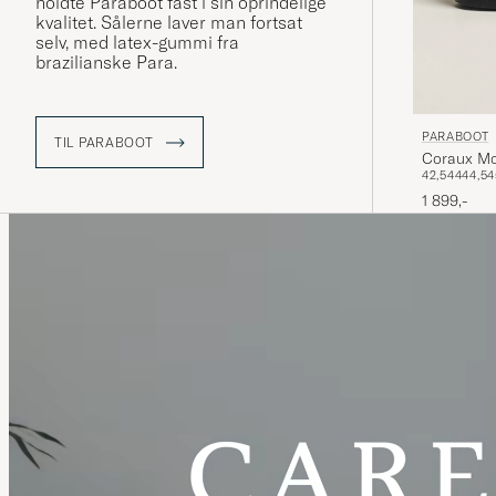
holdte Paraboot fast i sin oprindelige
kvalitet. Sålerne laver man fortsat
selv, med latex-gummi fra
brazilianske Para.
PARABOOT
TIL PARABOOT
Coraux Mo
42,5
44
44,5
4
1 899,-