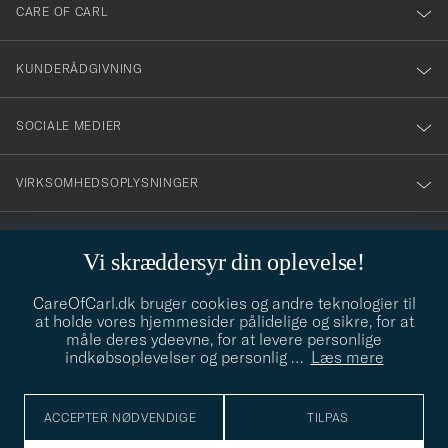
till
CARE OF CARL
vårt
nyhetsbrev!
KUNDERÅDGIVNING
SOCIALE MEDIER
VIRKSOMHEDSOPLYSNINGER
Vi skræddersyr din oplevelse!
STILRÅD
CareOfCarl.dk bruger cookies og andre teknologier til
Behøver du hjælp til at finde din stil? Lad os hjælpe dig, vi hjælper
at holde vores hjemmesider pålidelige og sikre, for at
gerne til!
info@careofcarl.dk
måle deres ydeevne, for at levere personlige
indkøbsoplevelser og personlig
…
Læs mere
STILRÅD
ACCEPTER NØDVENDIGE
TILPAS