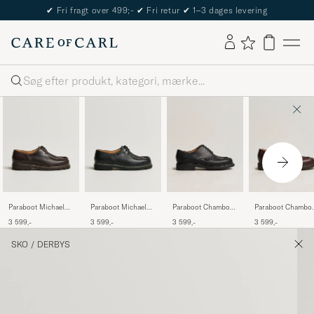
The Care of Carl Passport
Søg
Paraboot Michael
Paraboot Michael
Paraboot Chambord
Paraboot Chambo
Derby Cafe
Derby Black
Derby Black
Derby Cafe
3 599,-
3 599,-
3 599,-
3 599,-
SKO
/
DERBYS