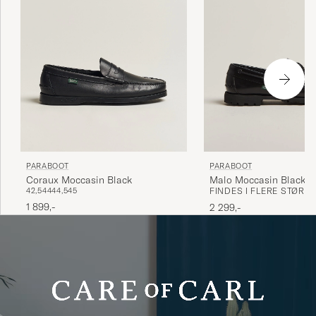
Nydelige sko, true to size
JONAS K
KØBTE PÅ CAREOFCARL.NO
Et legendarisk produkt – levert med stil og
helt etter avtale.
JAN G
KØBTE PÅ CAREOFCARL.NO
PARABOOT
PARABOOT
Coraux Moccasin Black
Malo Moccasin Black
42,5
44
44,5
45
FINDES I FLERE STØRR
1 899,-
2 299,-