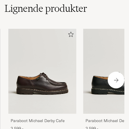
Lignende
produkter
Litt stor i størrelsen, ta en halv størrelse
mindre enn vanlig
EIRIK F
KØBTE PÅ CAREOFCARL.NO
En klassiker som fungerar vid alla tillfällen.
Välgjorda och bekväma. Jag tog min normala
storlek, ocv de passar perfekt. Sitter väl på
foten. Något smala i passformen för er med
breda fötter. Men skinn kan ju tänja sig något.
10/10
DAVID N
KØBTE PÅ CAREOFCARL.SE
Paraboot Michael Derby Cafe
Paraboot Michael Derby
3 599,-
3 599,-