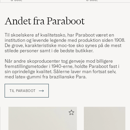
Fantastiskt bekväm sko! Direkt ur kartongen
så kan man använda dom utan att tänka på
Andet fra Paraboot
skoskav. Perfekt som finsko om man är
sneaker generationen, annars utmärkt som
business casual sko.
Til skoelskere af kvalitetssko, har Paraboot været en
TOM E
KØBTE PÅ CAREOFCARL.SE
institution og levende legende med produktion siden 1908.
De grove, karakteristiske moc-toe sko synes på de mest
stilede personer samt i de bedste butikker.
Når andre skoproducenter tog genveje mod billigere
Super expérience..
fremstillingsmetoder i 1940-erne, holdte Paraboot fast i
sin oprindelige kvalitet. Sålerne laver man fortsat selv,
CHRISTOPHE L
KØBTE PÅ CAREOFCARL.COM
med latex-gummi fra brazilianske Para.
TIL PARABOOT
Ikonisk derbysko, med riktigt grym kvalitet i
både material och hantverk. "chunky" i
storleken, så välj en halv storlek mindre än
din sneakerstorlek.
STAFFAN B
KØBTE PÅ CAREOFCARL.SE