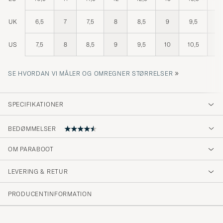
UK
6,5
7
7,5
8
8,5
9
9,5
10
US
7,5
8
8,5
9
9,5
10
10,5
11
»
SE HVORDAN VI MÅLER OG OMREGNER STØRRELSER
SPECIFIKATIONER
BEDØMMELSER
4.9
OM PARABOOT
LEVERING & RETUR
(30 Bedømmelse)
(29)
PRODUCENTINFORMATION
(2)
(0)
(0)
(0)