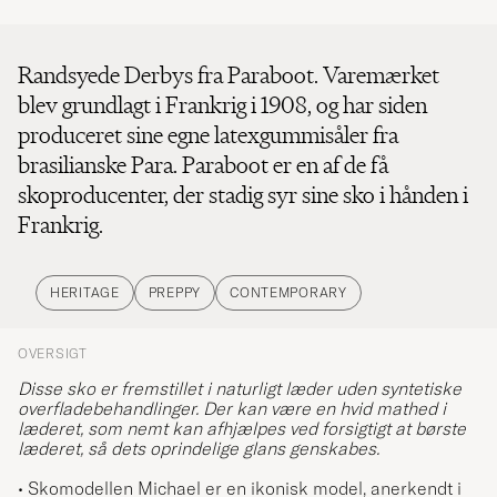
Randsyede Derbys fra Paraboot. Varemærket
blev grundlagt i Frankrig i 1908, og har siden
produceret sine egne latexgummisåler fra
brasilianske Para. Paraboot er en af ​​de få
skoproducenter, der stadig syr sine sko i hånden i
Frankrig.
HERITAGE
PREPPY
CONTEMPORARY
OVERSIGT
Disse sko er fremstillet i naturligt læder uden syntetiske
overfladebehandlinger. Der kan være en hvid mathed i
læderet, som nemt kan afhjælpes ved forsigtigt at børste
læderet, så dets oprindelige glans genskabes.
• Skomodellen Michael er en ikonisk model, anerkendt i