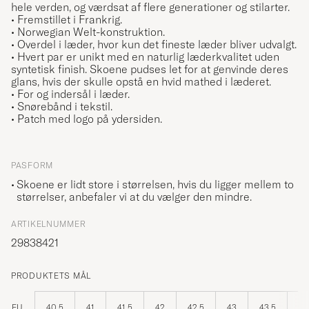
hele verden, og værdsat af flere generationer og stilarter.
• Fremstillet i Frankrig.
• Norwegian Welt-konstruktion.
• Overdel i læder, hvor kun det fineste læder bliver udvalgt.
• Hvert par er unikt med en naturlig læderkvalitet uden
syntetisk finish. Skoene pudses let for at genvinde deres
glans, hvis der skulle opstå en hvid mathed i læderet.
• For og indersål i læder.
• Snørebånd i tekstil.
• Patch med logo på ydersiden.
PASFORM
Skoene er lidt store i størrelsen, hvis du ligger mellem to
størrelser, anbefaler vi at du vælger den mindre.
ARTIKELNUMMER
29838421
PRODUKTETS MÅL
EU
40,5
41
41,5
42
42,5
43
43,5
44