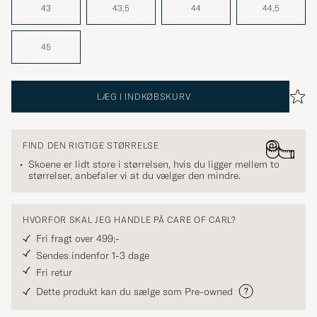
43
43,5
44
44,5
45
LÆG I INDKØBSKURV
FIND DEN RIGTIGE STØRRELSE
Skoene er lidt store i størrelsen, hvis du ligger mellem to
størrelser, anbefaler vi at du vælger den mindre.
HVORFOR SKAL JEG HANDLE PÅ CARE OF CARL?
Fri fragt over 499;-
Sendes indenfor 1-3 dage
Fri retur
Dette produkt kan du sælge som Pre-owned