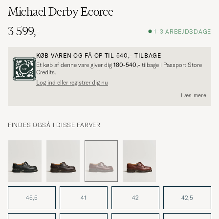
Michael Derby Ecorce
3 599,-
1-3 ARBEJDSDAGE
KØB VAREN OG FÅ OP TIL
540,-
TILBAGE
Et køb af denne vare giver dig
180-540,-
tilbage i Passport Store
Credits.
Log ind eller registrer dig nu
Læs mere
FINDES OGSÅ I DISSE FARVER
45,5
41
42
42,5