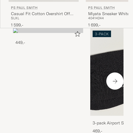
PS PAUL SMITH
PS PAUL SMITH
Miyata Sneaker White
Casual Fit Cotton Overshirt Off
40
41
42
44
S
L
XL
White
1 699,-
1 599,-
3-PACK
449,-
3-pack Airport Socks
Melange
469,-