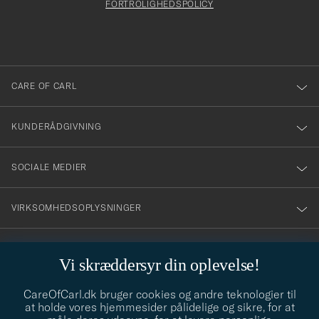
att
FORTROLIGHEDSPOLICY
du
anmälde
dig
till
CARE OF CARL
vårt
nyhetsbrev!
KUNDERÅDGIVNING
SOCIALE MEDIER
VIRKSOMHEDSOPLYSNINGER
Vi skræddersyr din oplevelse!
STILRÅD
CareOfCarl.dk bruger cookies og andre teknologier til
Behøver du hjælp til at finde din stil? Lad os hjælpe dig, vi hjælper
at holde vores hjemmesider pålidelige og sikre, for at
gerne til!
info@careofcarl.dk