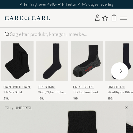
✔
Fri fragt over 499;-
✔
Fri retur
✔
1–3 dages levering
Søg
BRESCIANI
BRESCIANI
CARE WITH CARL
FALKE SPORT
Wool/Nylon Ribbed
Wool/Nylon Ribb
10-Pack Solid
TK2 Explore Short
Short Socks Black
Short Socks Navy
Cotton Socks
Trekking Socks
199,-
199,-
219,-
199,-
BLACK
Black Mix
TØJ
/
UNDERTØJ