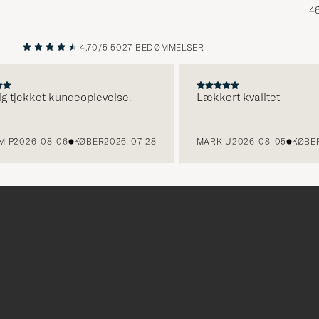
46
4.70/5
5027 BEDØMMELSER
FORRIGE
NÆSTE
jekket kundeoplevelse.
Lækkert kvalitet
026-08-06
KØBER
2026-07-28
MARK U
2026-08-05
KØBER
202
Tack