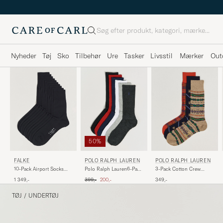
Søg
Nyheder
Tøj
Sko
Tilbehør
Ure
Tasker
Livsstil
Mærker
Out
50%
FALKE
POLO RALPH LAUREN
POLO RALPH LAUREN
10-Pack Airport Socks
Polo Ralph Lauren6-Pack
3-Pack Cotton Crew
Dark Navy
Cotton Crew SocksMulti
Socks Multi
Ordinary pris
Nedsat pris
1 349,-
399,-
200,-
349,-
TØJ
/
UNDERTØJ