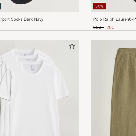
50%
irport Socks Dark Navy
Polo Ralph Lauren6-
SocksMulti
Ordinary pris
Nedsat pris
399,-
200,-