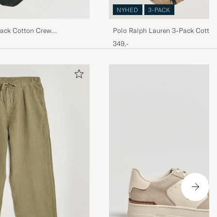
NYHED
3-PACK
Pack Cotton Crew
Polo Ralph Lauren 3-Pack Cotto
Multi
349,-