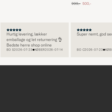
 pris
Ordinary pris
Nedsat pris
999,-
500,-
Hurtig levering, lækker
Super nemt, god service
emballage og let returnering 👌
Bedste herre shop online
BO S
2026-07-23
KØBER
2026-07-14
BO C
2026-07-23
KØBER
2