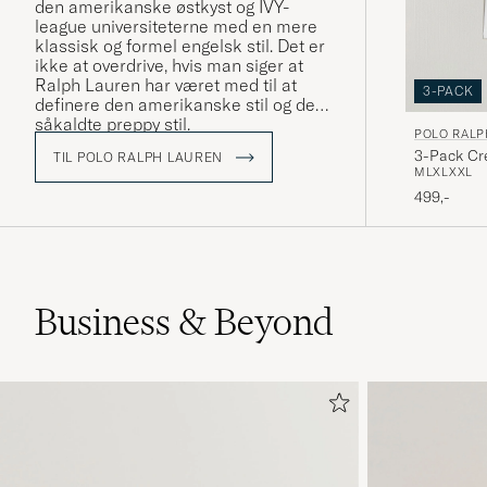
den amerikanske østkyst og IVY-
league universiteterne med en mere
klassisk og formel engelsk stil. Det er
ikke at overdrive, hvis man siger at
Ralph Lauren har været med til at
3-PACK
definere den amerikanske stil og den
såkaldte preppy stil.
POLO RALP
3-Pack Cr
TIL POLO RALPH LAUREN
M
L
XL
XXL
499,-
Business & Beyond