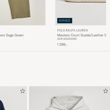
NYHED
POLO RALPH LAUREN
sers Sage Green
Masters Court Suede/Leather Sne
40
41
42
43
44
45
1 299,-