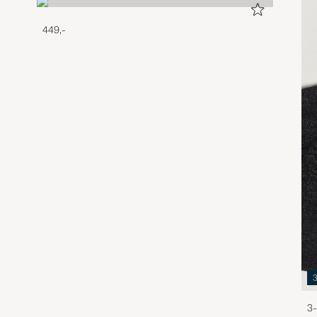
449,-
3-