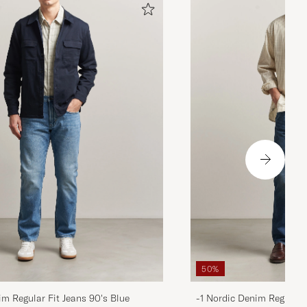
50%
im Regular Fit Jeans 90's Blue
-1 Nordic Denim Regular 