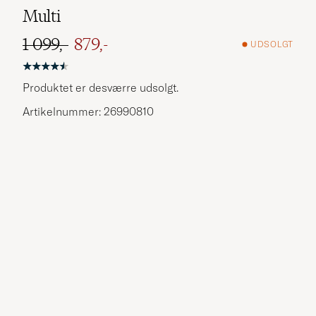
Multi
1 099,-
879,-
UDSOLGT
Ordinary pris
Nedsat pris
Produktet er desværre udsolgt.
Artikelnummer: 26990810