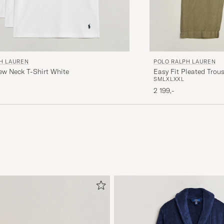
H LAUREN
POLO RALPH LAUREN
ew Neck T-Shirt White
Easy Fit Pleated Trou
S
M
L
XL
XXL
2 199,-