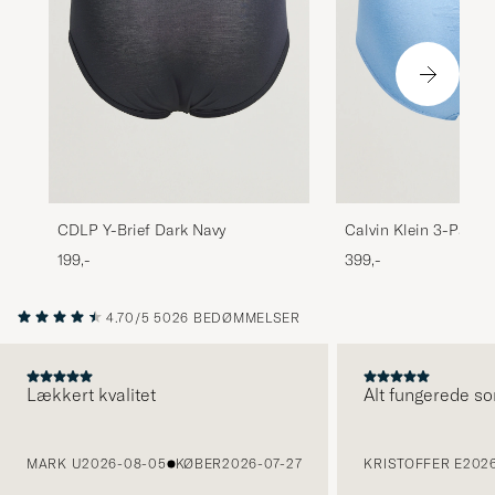
CDLP Y-Brief Dark Navy
Calvin Klein 3-Pack 
Stretch Hip Brief Bla
199,-
399,-
Blue
4.70/5
5026 BEDØMMELSER
Lækkert kvalitet
Alt fungerede so
FORRIGE
MARK U
2026-08-05
KØBER
2026-07-27
KRISTOFFER E
2026