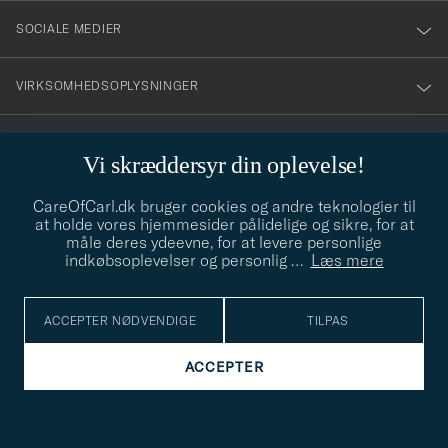
SOCIALE MEDIER
VIRKSOMHEDSOPLYSNINGER
Vi skræddersyr din oplevelse!
STILRÅD
CareOfCarl.dk bruger cookies og andre teknologier til
Behøver du hjælp til at finde din stil? Lad os hjælpe dig, vi hjælper
at holde vores hjemmesider pålidelige og sikre, for at
gerne til!
info@careofcarl.dk
måle deres ydeevne, for at levere personlige
indkøbsoplevelser og personlig
…
Læs mere
STILRÅD
ACCEPTER NØDVENDIGE
TILPAS
© Care of Carl 2026
ACCEPTER