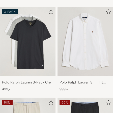
Navy/Elite Blue
3-PACK
Polo Ralph Lauren 3-Pack Crew
Polo Ralph Lauren Slim Fit
Neck T-Shirt
Shirt Oxford White
499,-
999,-
White/Black/Andover Heather
50%
50%