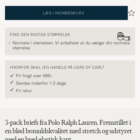
LÆG I INDKØBSKURV
FIND DEN RIGTIGE STØRRELSE
Normale i størrelsen. Vi anbefaler at du vælger din normale
størrelse.
HVORFOR SKAL JEG HANDLE PÅ CARE OF CARL?
Fri fragt over 499;-
Sendes indenfor 1-3 dage
Fri retur
3-pack briefs fra Polo Ralph Lauren. Fremstillet i
en blød bomuldskvalitet med stretch og udstyret
med en bred elastisk kant.