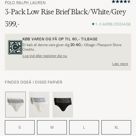
POLO RALPH LAUREN
3-Pack Low Rise Brief Black/White/Grey
399,-
1-3 ARBEJDSDAGE
KØB VAREN OG FÅ OP TIL
60,-
TILBAGE
Et køb af denne vare giver dig
20-60,-
tilbage i Passport Store
Credits.
Log ind eller registrer dig nu
Læs mere
FINDES OGSÅ I DISSE FARVER
S
M
L
XL