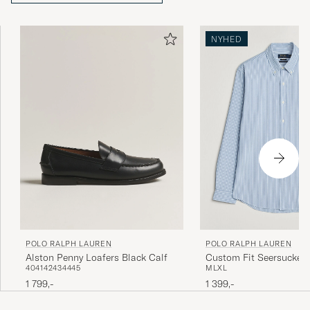
NYHED
POLO RALPH LAUREN
POLO RALPH LAUREN
Alston Penny Loafers Black Calf
Custom Fit Seersucker
40
41
42
43
44
45
M
L
XL
Stripe Shirt Blue
1 799,-
1 399,-