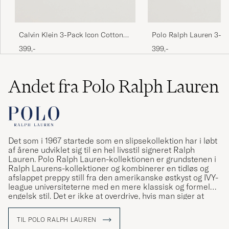
Calvin Klein 3-Pack Icon Cotton
Polo Ralph Lauren 3-P
Stretch Hip Brief Black/Blue/Light
Rise Brief White
399,-
399,-
Blue
Andet fra Polo Ralph Lauren
Det som i 1967 startede som en slipsekollektion har i løbt
af årene udviklet sig til en hel livsstil signeret Ralph
Lauren. Polo Ralph Lauren-kollektionen er grundstenen i
Ralph Laurens-kollektioner og kombinerer en tidløs og
afslappet preppy still fra den amerikanske østkyst og IVY-
league universiteterne med en mere klassisk og formel
engelsk stil. Det er ikke at overdrive, hvis man siger at
Ralph Lauren har været med til at definere den
amerikanske stil og den såkaldte preppy stil.
TIL POLO RALPH LAUREN