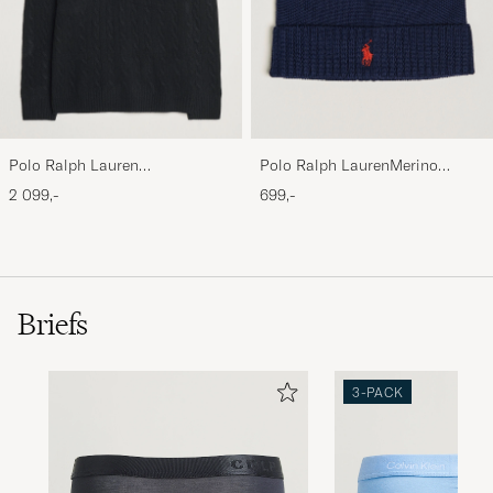
Polo Ralph Lauren
Polo Ralph LaurenMerino
Wool/Cashmere Cable Half Zip
BeanieHunter Navy
2 099,-
699,-
Polo Black
Briefs
3-PACK