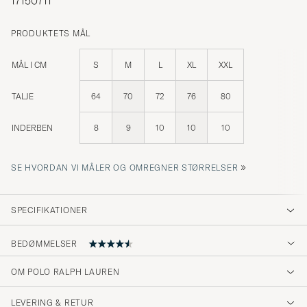
17150711
PRODUKTETS MÅL
MÅL I CM
S
M
L
XL
XXL
TALJE
64
70
72
76
80
INDERBEN
8
9
10
10
10
»
SE HVORDAN VI MÅLER OG OMREGNER STØRRELSER
SPECIFIKATIONER
BEDØMMELSER
4.7
OM POLO RALPH LAUREN
LEVERING & RETUR