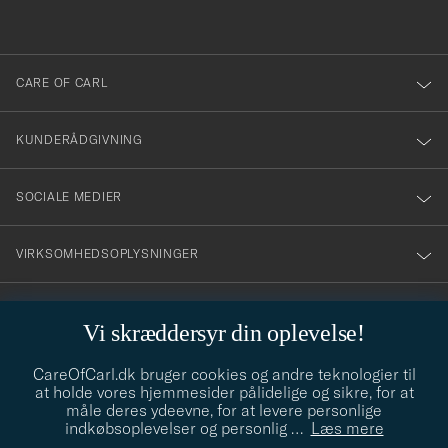
anmälde
dig
till
CARE OF CARL
vårt
nyhetsbrev!
KUNDERÅDGIVNING
SOCIALE MEDIER
VIRKSOMHEDSOPLYSNINGER
Vi skræddersyr din oplevelse!
STILRÅD
CareOfCarl.dk bruger cookies og andre teknologier til
Behøver du hjælp til at finde din stil? Lad os hjælpe dig, vi hjælper
at holde vores hjemmesider pålidelige og sikre, for at
gerne til!
info@careofcarl.dk
måle deres ydeevne, for at levere personlige
indkøbsoplevelser og personlig
…
Læs mere
STILRÅD