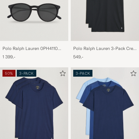
Polo Ralph Lauren 0PH4110
Polo Ralph Lauren 3-Pack Crew
Round Sunglasses Matte Black
Neck T-Shirt Black
1 399,-
549,-
50%
3-PACK
3-PACK