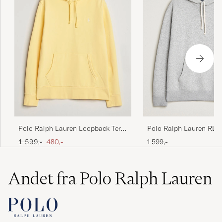
Polo Ralph Lauren RL F
Polo Ralph Lauren Loopback Terry
Hoodie Andover Heathe
Hoodie Fall Yellow
Ordinary pris
Nedsat pris
1 599,-
1 599,-
480,-
Andet fra Polo Ralph Lauren