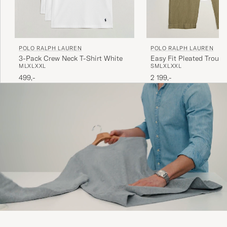
POLO RALPH LAUREN
POLO RALPH LAUREN
3-Pack Crew Neck T-Shirt White
Easy Fit Pleated Trouse
M
L
XL
XXL
S
M
L
XL
XXL
Green
499,-
2 199,-