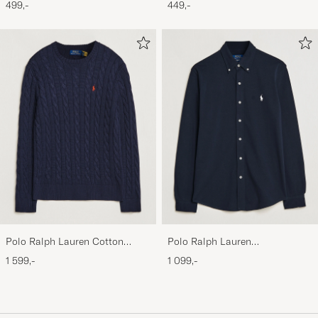
499,-
449,-
White/Black/Andover Heather
Polo Ralph Lauren Cotton
Polo Ralph Lauren
Cable Pullover Hunter Navy
Featherweight Mesh Shirt
1 599,-
1 099,-
Aviator Navy