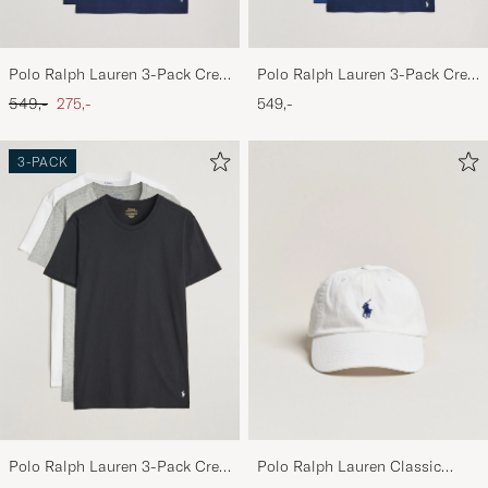
Polo Ralph Lauren 3-Pack Crew
Polo Ralph Lauren 3-Pack Crew
Neck T-Shirt Navy
Neck T-Shirt Navy/Light
Ordinary pris
Nedsat pris
549,-
275,-
549,-
Navy/Elite Blue
3-PACK
Polo Ralph Lauren 3-Pack Crew
Polo Ralph Lauren Classic
Neck T-Shirt
Sports Cap White