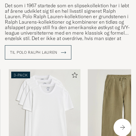
Det som i 1967 startede som en slipsekollektion har i løbt
af årene udviklet sig til en hel livsstil signeret Ralph
Lauren. Polo Ralph Lauren-kollektionen er grundstenen i
Ralph Laurens-kollektioner og kombinerer en tidløs og
afslappet preppy still fra den amerikanske østkyst og IVY-
league universiteterne med en mere klassisk og formel
engelsk stil. Det er ikke at overdrive, hvis man siger at
Ralph Lauren har været med til at definere den
amerikanske stil og den såkaldte preppy stil.
TIL POLO RALPH LAUREN
3-PACK