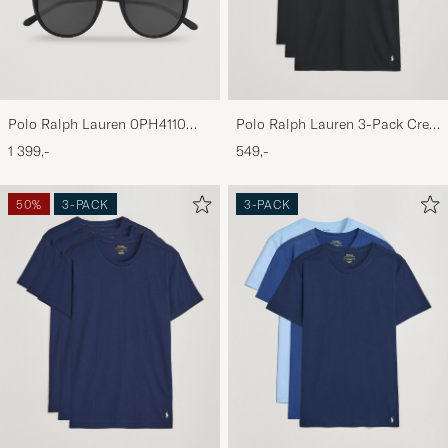
Polo Ralph Lauren 0PH4110
Polo Ralph Lauren 3-Pack Crew
Round Sunglasses Matte Black
Neck T-Shirt Black
1 399,-
549,-
50%
3-PACK
3-PACK