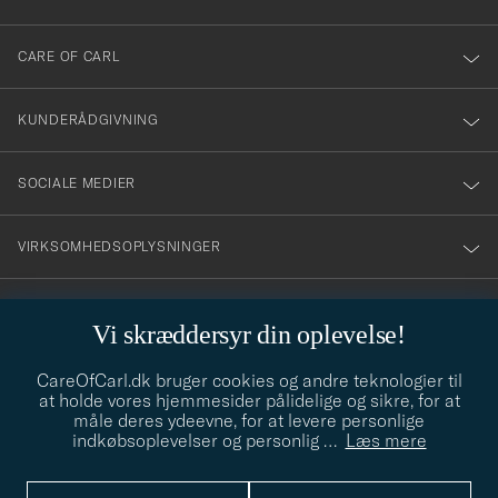
dig
till
CARE OF CARL
vårt
nyhetsbrev!
KUNDERÅDGIVNING
SOCIALE MEDIER
VIRKSOMHEDSOPLYSNINGER
Vi skræddersyr din oplevelse!
STILRÅD
CareOfCarl.dk bruger cookies og andre teknologier til
Behøver du hjælp til at finde din stil? Lad os hjælpe dig, vi hjælper
at holde vores hjemmesider pålidelige og sikre, for at
gerne til!
info@careofcarl.dk
måle deres ydeevne, for at levere personlige
indkøbsoplevelser og personlig
…
Læs mere
STILRÅD