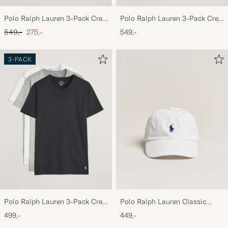
Polo Ralph Lauren 3-Pack Crew
Polo Ralph Lauren 3-Pack Crew
Neck T-Shirt Navy
Neck T-Shirt Navy/Light
Ordinary pris
Nedsat pris
549,-
275,-
549,-
Navy/Elite Blue
3-PACK
Polo Ralph Lauren 3-Pack Crew
Polo Ralph Lauren Classic
Neck T-Shirt
Sports Cap White
499,-
449,-
White/Black/Andover Heather