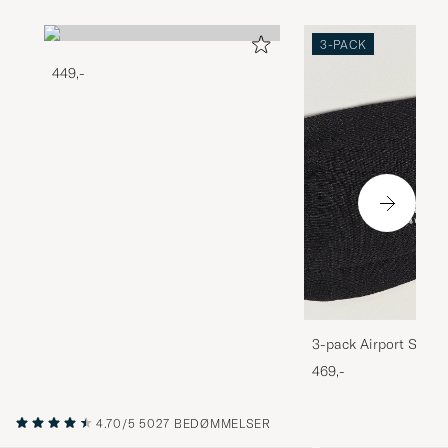
3-PACK
449,-
3-pack Airport Socks
Melange
469,-
4.70/5
5027 BEDØMMELSER