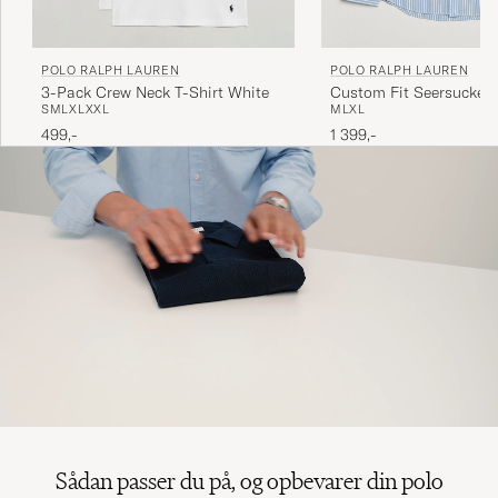
POLO RALPH LAUREN
POLO RALPH LAUREN
3-Pack Crew Neck T-Shirt White
Custom Fit Seersucker
S
M
L
XL
XXL
M
L
XL
Stripe Shirt Blue
499,-
1 399,-
Sådan passer du på, og opbevarer din polo