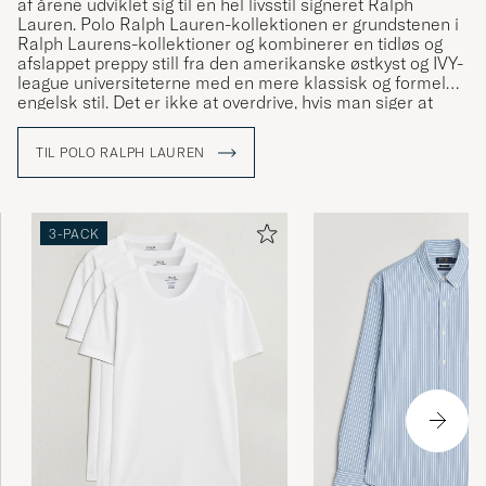
af årene udviklet sig til en hel livsstil signeret Ralph
Lauren. Polo Ralph Lauren-kollektionen er grundstenen i
Ralph Laurens-kollektioner og kombinerer en tidløs og
afslappet preppy still fra den amerikanske østkyst og IVY-
league universiteterne med en mere klassisk og formel
engelsk stil. Det er ikke at overdrive, hvis man siger at
Ralph Lauren har været med til at definere den
amerikanske stil og den såkaldte preppy stil.
TIL POLO RALPH LAUREN
3-PACK