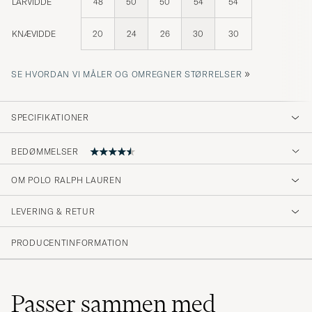
LÅRVIDDE
48
50
50
54
54
KNÆVIDDE
20
24
26
30
30
»
SE HVORDAN VI MÅLER OG OMREGNER STØRRELSER
SPECIFIKATIONER
BEDØMMELSER
OM POLO RALPH LAUREN
Krympte på längden, Sköna byxor
LEVERING & RETUR
HANS E
KØBTE PÅ CAREOFCARL.SE
PRODUCENTINFORMATION
Hi, I ordered an xxl sweatpants. But it was a
little bit too small. I am a tall man. So I need
Passer sammen med
the extra space and length. If you can make it