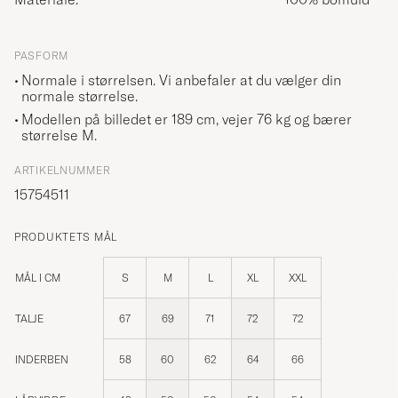
PASFORM
Normale i størrelsen. Vi anbefaler at du vælger din
normale størrelse.
Modellen på billedet er 189 cm, vejer 76 kg og bærer
størrelse
M
.
ARTIKELNUMMER
15754511
PRODUKTETS MÅL
MÅL I CM
S
M
L
XL
XXL
TALJE
67
69
71
72
72
INDERBEN
58
60
62
64
66