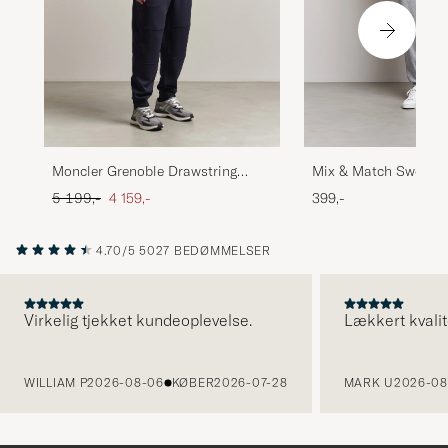
Mix & Match Sweatp
Moncler Grenoble Drawstring
Grey
Jogger Navy
Ordinary pris
Nedsat pris
399,-
5 199,-
4 159,-
4.70/5
5027 BEDØMMELSER
Virkelig tjekket kundeoplevelse.
Lækkert kvalit
FORRIGE
WILLIAM P
2026-08-06
KØBER
2026-07-28
MARK U
2026-08