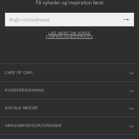
Få nyheder og inspiration først
E-
Tack
Dette
mailadresse
Submi
elt skal
för
Newsl
dfyldes
Form
LÆS MERE OM VORES
att
FORTROLIGHEDSPOLICY
du
anmälde
dig
till
CARE OF CARL
vårt
nyhetsbrev!
KUNDERÅDGIVNING
SOCIALE MEDIER
VIRKSOMHEDSOPLYSNINGER