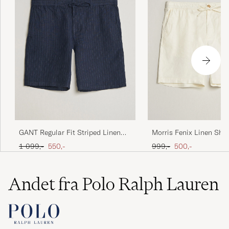
GANT Regular Fit Striped Linen
Morris Fenix Linen Shor
Drawstring Shorts Evening Blue
White
Ordinary pris
Nedsat pris
Ordinary pris
Nedsat pris
1 099,-
550,-
999,-
500,-
Andet fra Polo Ralph Lauren