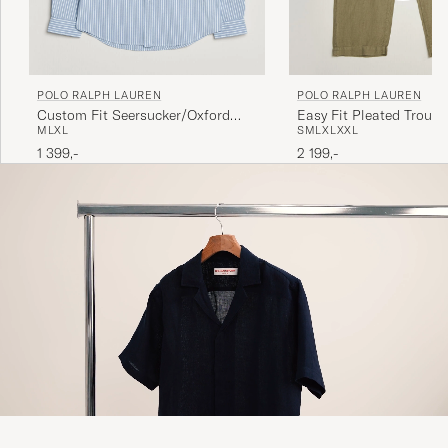
POLO RALPH LAUREN
POLO RALPH LAUREN
Custom Fit Seersucker/Oxford
Easy Fit Pleated Trouse
M
L
XL
S
M
L
XL
XXL
Stripe Shirt Blue
Green
1 399,-
2 199,-