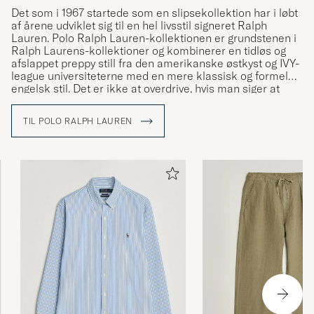
Det som i 1967 startede som en slipsekollektion har i løbt
af årene udviklet sig til en hel livsstil signeret Ralph
Lauren. Polo Ralph Lauren-kollektionen er grundstenen i
Ralph Laurens-kollektioner og kombinerer en tidløs og
afslappet preppy still fra den amerikanske østkyst og IVY-
league universiteterne med en mere klassisk og formel
engelsk stil. Det er ikke at overdrive, hvis man siger at
Ralph Lauren har været med til at definere den
amerikanske stil og den såkaldte preppy stil.
TIL POLO RALPH LAUREN