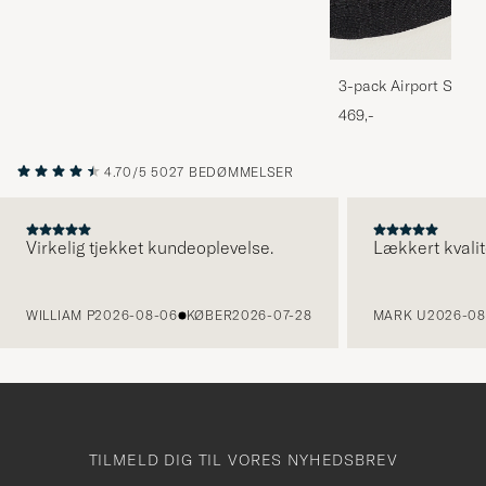
3-pack Airport Socks
Melange
469,-
4.70/5
5027 BEDØMMELSER
Virkelig tjekket kundeoplevelse.
Lækkert kvalit
FORRIGE
WILLIAM P
2026-08-06
KØBER
2026-07-28
MARK U
2026-08
TILMELD DIG TIL VORES NYHEDSBREV