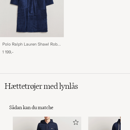
KURT H
KØBTE PÅ CAREOFCARL.DE
Veldig fornøyd. Frakten er rask også!
PETTER S
KØBTE PÅ CAREOFCARL.NO
Polo Ralph Lauren Shawl Robe
Navy
1 199,-
Sehr schön vielen Dank
SABINE M
KØBTE PÅ CAREOFCARL.DE
Hættetrøjer med lynlås
Något små i storleken vi fick ta två storlekar
större åt våran son som normalt har S fick nu
bli L i stället. Men snabb å bra service vid
Sådan kan du matche
bytet så super duper nöjd
THERESE H
KØBTE PÅ CAREOFCARL.SE