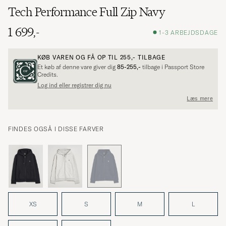
Tech Performance Full Zip Navy
1 699,-
1-3 ARBEJDSDAGE
KØB VAREN OG FÅ OP TIL
255,-
TILBAGE
Et køb af denne vare giver dig
85-255,-
tilbage i Passport Store
Credits.
Log ind eller registrer dig nu
Læs mere
FINDES OGSÅ I DISSE FARVER
XS
S
M
L