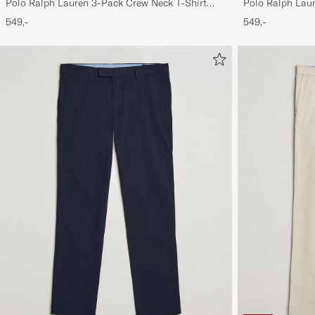
Polo Ralph Lauren 3-Pack Crew Neck T-Shirt
Polo Ralph Lau
Black
Navy/Light Navy
549,-
549,-