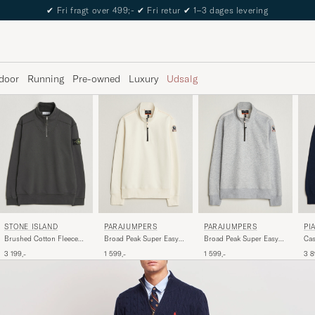
The Care of Carl Passport
door
Running
Pre-owned
Luxury
Udsalg
PI
STONE ISLAND
PARAJUMPERS
PARAJUMPERS
Cas
Brushed Cotton Fleece
Broad Peak Super Easy
Broad Peak Super Easy
Swe
Half Zip Lead Grey
Half Zip Sweatshirt Warm
Half Zip Sweatshirt Ash
3 8
3 199,-
1 599,-
1 599,-
Ivory
Grey Melange