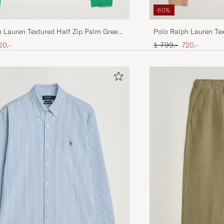
60%
Polo Ralph Lauren Te
h Lauren Textured Half Zip Palm Green
Melange
Ordinary pris
Nedsat pris
ris
edsat pris
1 799,-
720,-
20,-