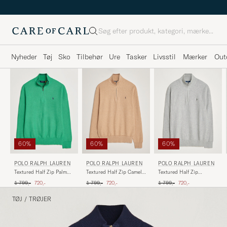
Søg
Nyheder
Tøj
Sko
Tilbehør
Ure
Tasker
Livsstil
Mærker
Out
60%
60%
60%
POLO RALPH LAUREN
POLO RALPH LAUREN
POLO RALPH LAUREN
Textured Half Zip Camel
Textured Half Zip
Textured Half Zip Palm
Melange
Andover Heather
Green Heather
Ordinary pris
Nedsat pris
Ordinary pris
Nedsat pris
Ordinary pris
Nedsat pris
1 799,-
720,-
1 799,-
720,-
1 799,-
720,-
TØJ
/
TRØJER