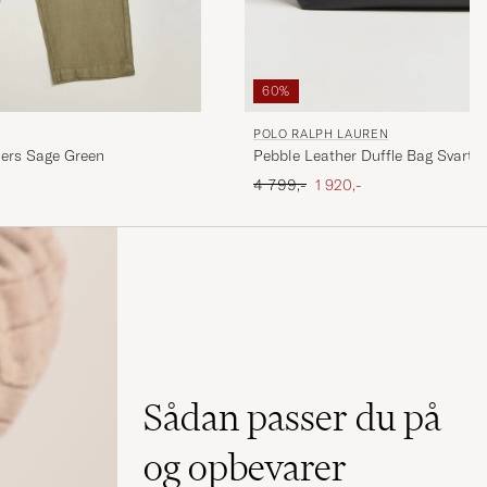
60%
POLO RALPH LAUREN
Pebble Leather Duffle Bag Svart
sers Sage Green
Ordinary pris
Nedsat pris
4 799,-
1 920,-
Sådan passer du på
og opbevarer