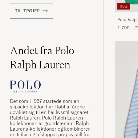
60%
TIL TRØJER
Polo Ralp
Heather
Ordinary p
N
1 799,-
7
Andet fra Polo
Ralph Lauren
Det som i 1967 startede som en
slipsekollektion har i løbt af årene
udviklet sig til en hel livsstil signeret
Ralph Lauren. Polo Ralph Lauren-
kollektionen er grundstenen i Ralph
Laurens-kollektioner og kombinerer
en tidløs og afslappet preppy still fra