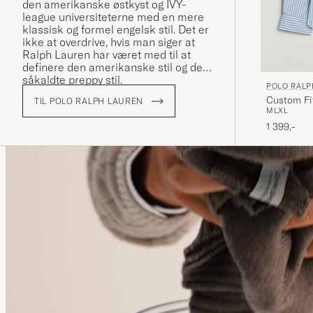
den amerikanske østkyst og IVY-
league universiteterne med en mere
klassisk og formel engelsk stil. Det er
ikke at overdrive, hvis man siger at
Ralph Lauren har været med til at
definere den amerikanske stil og den
såkaldte preppy stil.
POLO RALP
Custom Fit
TIL POLO RALPH LAUREN
M
L
XL
1 399,-