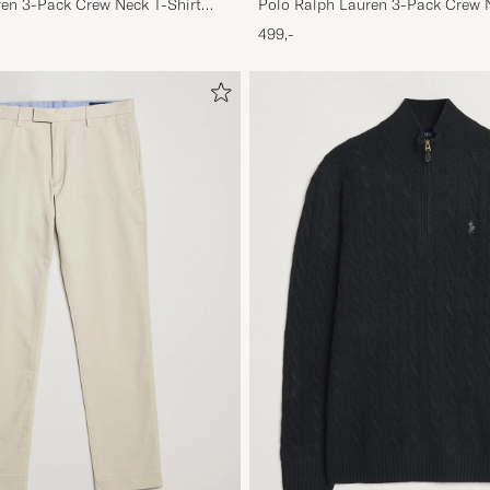
ren 3-Pack Crew Neck T-Shirt
Polo Ralph Lauren 3-Pack Crew N
/Elite Blue
White/Black/Andover Heather
499,-