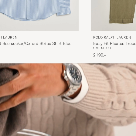
H LAUREN
POLO RALPH LAUREN
 Seersucker/Oxford Stripe Shirt Blue
Easy Fit Pleated Trou
S
M
L
XL
XXL
2 199,-