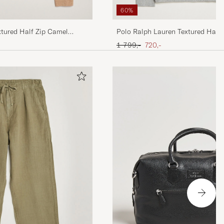
60%
xtured Half Zip Camel
Polo Ralph Lauren Textured Half 
Heather
Ordinary pris
Nedsat pris
1 799,-
720,-