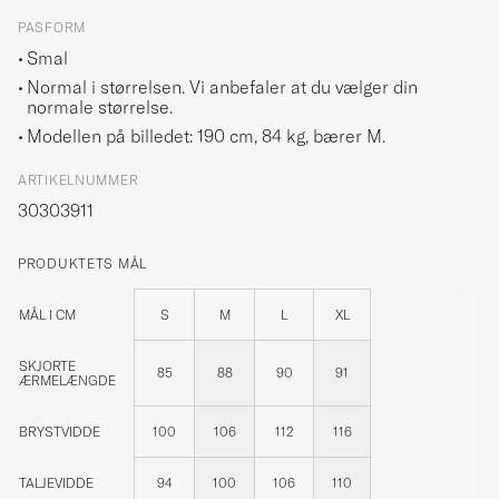
PASFORM
Smal
Normal i størrelsen. Vi anbefaler at du vælger din
normale størrelse.
Modellen på billedet: 190 cm, 84 kg, bærer
M
.
ARTIKELNUMMER
30303911
PRODUKTETS MÅL
MÅL I CM
S
M
L
XL
SKJORTE
85
88
90
91
ÆRMELÆNGDE
BRYSTVIDDE
100
106
112
116
TALJEVIDDE
94
100
106
110