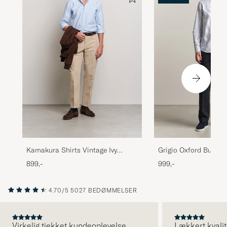
Kamakura Shirts Vintage Ivy
Grigio Oxford Button
Oxford Button Down Shirt Light
Light Blue Stripe
899,-
999,-
Blue
4.70/5
5027 BEDØMMELSER
Virkelig tjekket kundeoplevelse.
Lækkert kvalit