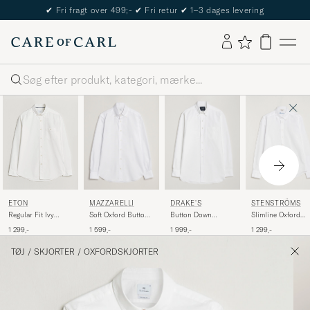
The Care of Carl Passport
Søg
MAZZARELLI
DRAKE'S
STENSTRÖMS
ETON
Soft Oxford Button
Button Down
Slimline Oxford
Regular Fit Ivy
Down Shirt White
Oxford Shirt White
Shirt White
Oxford Shirt White
1 599,-
1 999,-
1 299,-
1 299,-
TØJ
/
SKJORTER
/
OXFORDSKJORTER