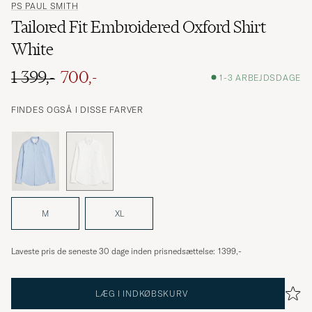
PS PAUL SMITH
Tailored Fit Embroidered Oxford Shirt
White
1 399,-
700,-
1-3 ARBEJDSDAGE
Ordinary pris
Nedsat pris
FINDES OGSÅ I DISSE FARVER
M
XL
Laveste pris de seneste 30 dage inden prisnedsættelse:
1399,-
LÆG I INDKØBSKURV