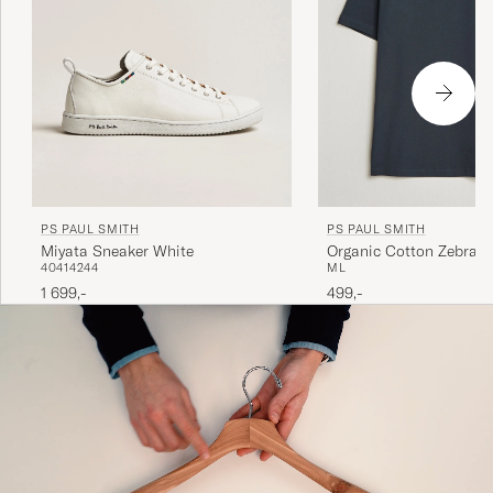
PS PAUL SMITH
PS PAUL SMITH
Miyata Sneaker White
Organic Cotton Zebra T
40
41
42
44
M
L
1 699,-
499,-