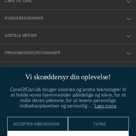
CARE OF CARL
vårt
nyhetsbrev!
KUNDERÅDGIVNING
SOCIALE MEDIER
VIRKSOMHEDSOPLYSNINGER
Vi skræddersyr din oplevelse!
STILRÅD
CareOfCarl.dk bruger cookies og andre teknologier til
Behøver du hjælp til at finde din stil? Lad os hjælpe dig, vi hjælper
at holde vores hjemmesider pålidelige og sikre, for at
gerne til!
info@careofcarl.dk
måle deres ydeevne, for at levere personlige
indkøbsoplevelser og personlig
…
Læs mere
STILRÅD
ACCEPTER NØDVENDIGE
TILPAS
© Care of Carl 2026