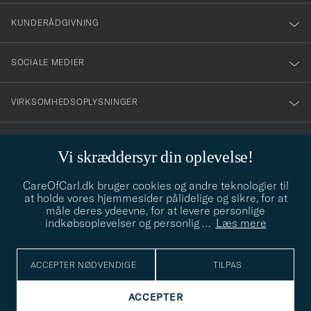
nyhetsbrev!
KUNDERÅDGIVNING
SOCIALE MEDIER
VIRKSOMHEDSOPLYSNINGER
Vi skræddersyr din oplevelse!
STILRÅD
CareOfCarl.dk bruger cookies og andre teknologier til
Behøver du hjælp til at finde din stil? Lad os hjælpe dig, vi hjælper
at holde vores hjemmesider pålidelige og sikre, for at
gerne til!
info@careofcarl.dk
måle deres ydeevne, for at levere personlige
indkøbsoplevelser og personlig
…
Læs mere
STILRÅD
ACCEPTER NØDVENDIGE
TILPAS
© Care of Carl 2026
ACCEPTER