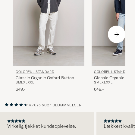
COLORFUL STANDARD
COLORFUL STANDARD
Classic Organic Oxford Button
Classic Organic Oxfo
S
M
L
XL
XXL
S
M
L
XL
XXL
Down Shirt Lava Grey
Down Shirt Navy Blu
649,-
649,-
4.70/5
5027 BEDØMMELSER
Virkelig tjekket kundeoplevelse.
Lækkert kvalit