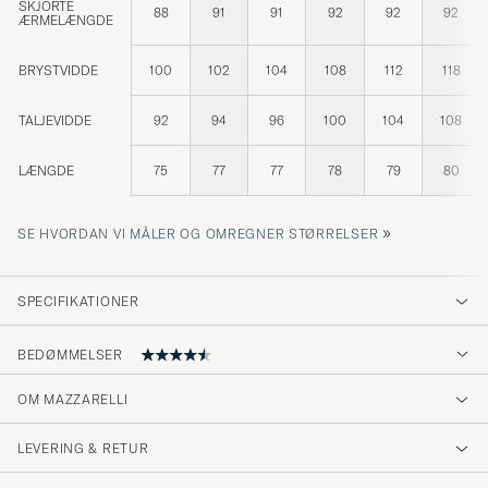
SKJORTE
88
91
91
92
92
92
ÆRMELÆNGDE
BRYSTVIDDE
100
102
104
108
112
118
TALJEVIDDE
92
94
96
100
104
108
LÆNGDE
75
77
77
78
79
80
»
SE HVORDAN VI MÅLER OG OMREGNER STØRRELSER
SPECIFIKATIONER
BEDØMMELSER
OM MAZZARELLI
Laatua kohtuuhinnalla.
LEVERING & RETUR
KAJ O
KØBTE PÅ CAREOFCARL.FI