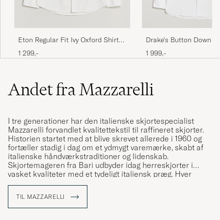
Drake's Button Down Ox
Eton Regular Fit Ivy Oxford Shirt
White
White
1 999,-
1 299,-
Andet fra Mazzarelli
I tre generationer har den italienske skjortespecialist
Mazzarelli forvandlet kvalitettekstil til raffineret skjorter.
Historien startet med at blive skrevet allerede i 1960 og
fortæller stadig i dag om et ydmygt varemærke, skabt af
italienske håndværkstraditioner og lidenskab.
Skjortemageren fra Bari udbyder idag herreskjorter i
vasket kvaliteter med et tydeligt italiensk præg. Hver
skjorte er mønsterkonstrueret, skåret og sydet af
Mazzarellis egne, dygtige skræddere. Flere af trinene
TIL MAZZARELLI
udføres i hånden og alle komponenter vælges med
største omhu.