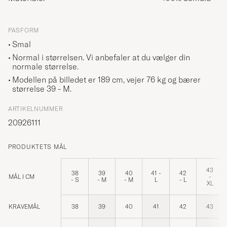
PASFORM
Smal
Normal i størrelsen. Vi anbefaler at du vælger din
normale størrelse.
Modellen på billedet er 189 cm, vejer 76 kg og bærer
størrelse
39 - M
.
ARTIKELNUMMER
20926111
PRODUKTETS MÅL
43
38
39
40
41 -
42
MÅL I CM
-
- S
- M
- M
L
- L
XL
KRAVEMÅL
38
39
40
41
42
43