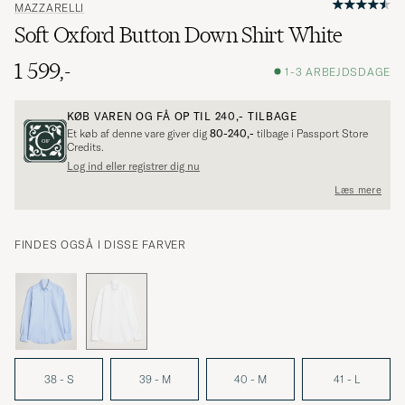
MAZZARELLI
Soft Oxford Button Down Shirt White
1 599,-
1-3 ARBEJDSDAGE
KØB VAREN OG FÅ OP TIL
240,-
TILBAGE
Et køb af denne vare giver dig
80-240,-
tilbage i Passport Store
Credits.
Log ind eller registrer dig nu
Læs mere
FINDES OGSÅ I DISSE FARVER
38 - S
39 - M
40 - M
41 - L