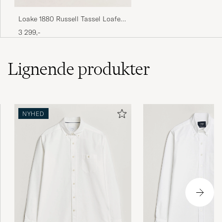
Loake 1880 Russell Tassel Loafer
Black Calf
3 299,-
Lignende
produkter
NYHED