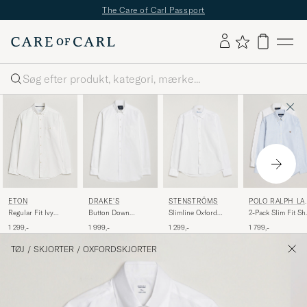
The Care of Carl Passport
Søg
DRAKE'S
STENSTRÖMS
POLO RALPH LA
ETON
REN
Button Down
Slimline Oxford
2-Pack Slim Fit Shi
Regular Fit Ivy
Oxford Shirt White
Shirt White
Oxford
Oxford Shirt White
1 999,-
1 299,-
1 799,-
1 299,-
White/Stripes Blu
TØJ
/
SKJORTER
/
OXFORDSKJORTER