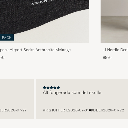
3-PACK
pack Airport Socks Anthracite Melange
-1 Nordic Den
9,-
999,-
Alt fungerede som det skulle.
2026-07-27
KRISTOFFER E
2026-07-31
KØBER
2026-07-22