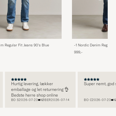
im Regular Fit Jeans 90's Blue
-1 Nordic Denim Regular 
999,-
Hurtig levering, lækker
Super nemt, god ser
emballage og let returnering 👌
Bedste herre shop online
BO S
2026-07-23
KØBER
2026-07-14
BO C
2026-07-23
KØB