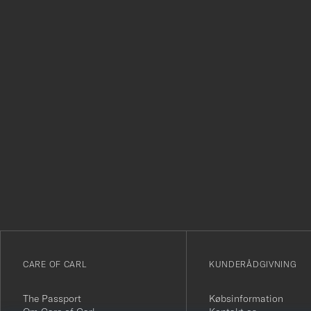
Tack
för
att
du
anmälde
dig
till
vårt
CARE OF CARL
KUNDERÅDGIVNING
nyhetsbrev!
The Passport
Købsinformation