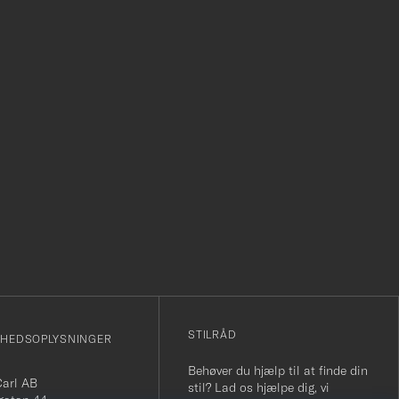
r
STILRÅD
MHEDSOPLYSNINGER
Behøver du hjælp til at finde din
Carl AB
stil? Lad os hjælpe dig, vi