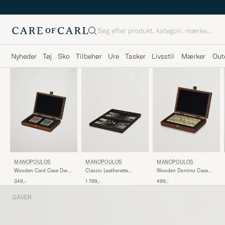
Søg
Nyheder
Tøj
Sko
Tilbehør
Ure
Tasker
Livsstil
Mærker
Out
MANOPOULOS
MANOPOULOS
MANOPOULOS
Wooden Card Case Dark
Classic Leatherette
Wooden Domino Case
Brown
Backgammon Set Black
Dark Brown
349,-
1 799,-
499,-
GAVER