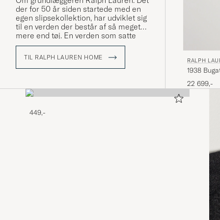
Om grundlæggeren Ralph Lauren: Det
der for 50 år siden startede med en
egen slipsekollektion, har udviklet sig
til en verden der består af så meget
mere end tøj. En verden som satte
præg på hvordan amerikansk stil
defineres. Ralph Lauren har altid
TIL RALPH LAUREN HOME
RALPH LA
stået for høj kvalitet i sit håndværk, og
1938 Bugat
har været en innovatør både indenfor
stil og markedsføring. Ralph Lauren
Black
22 699,-
sælger ikke bare tøj og udstyr, de
sælger en livsstil der afspejler den
amerikanske drøm.
449,-