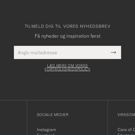
TILMELD DIG TIL VORES NYHEDSBREV
Få nyheder og inspiration først
E-
Dette
mailadresse
Submit
felt skal
Newslette
udfyldes
Form
LÆS MERE OM VORES
FORTROLIGHEDSPOLICY
SOCIALE MEDIER
VIRKSO
Instagram
Care of 