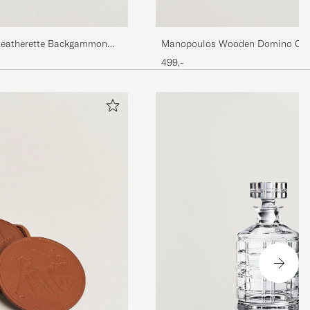
Leatherette Backgammon
Manopoulos Wooden Domino Cas
499,-