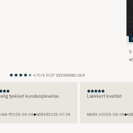
3-
46
4.70/5
5027 BEDØMMELSER
FORRIGE
NÆSTE
ig tjekket kundeoplevelse.
Lækkert kvalitet
M P
2026-08-06
KØBER
2026-07-28
MARK U
2026-08-05
KØBER