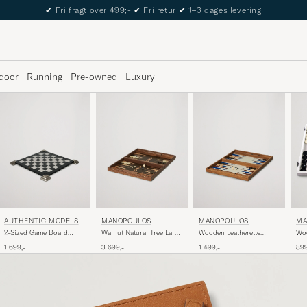
✔
Fri fragt over 499;-
✔
Fri retur
✔
1–3 dages levering
door
Running
Pre-owned
Luxury
AUTHENTIC MODELS
MANOPOULOS
MANOPOULOS
MA
2-Sized Game Board
Walnut Natural Tree Large
Wooden Leatherette
Woo
Black
Backgammon
Backgammon Set Beige
Mo
1 699,-
3 699,-
1 499,-
899
Ba