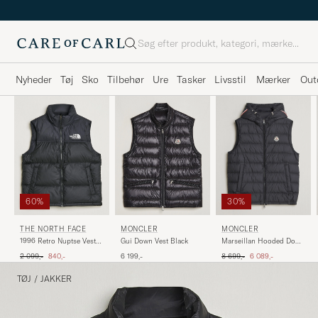
Søg
Nyheder
Tøj
Sko
Tilbehør
Ure
Tasker
Livsstil
Mærker
Out
60%
30%
THE NORTH FACE
MONCLER
MONCLER
1996 Retro Nuptse Vest
Gui Down Vest Black
Marseillan Hooded Down
Black
Vest Black
Ordinary pris
Nedsat pris
Ordinary pris
Nedsat pris
2 099,-
840,-
6 199,-
8 699,-
6 089,-
TØJ
/
JAKKER