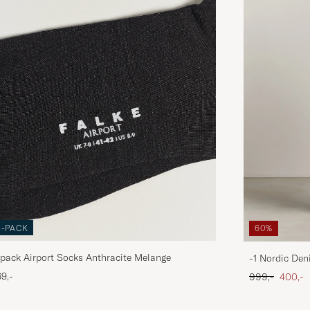
3-PACK
60%
pack Airport Socks Anthracite Melange
-1 Nordic Den
Ordinary pris
Nedsat
9,-
999,-
400,-