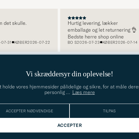
 det skulle.
Hurtig levering, lækker
emballage og let returnering 👌
Bedste herre shop online
07-31
KØBER
2026-07-22
BO S
2026-07-23
KØBER
2026-07-14
Vi skræddersyr din oplevelse!
t holde vores hjemmesider pålidelige og sikre, for at måle dere
TILMELD DIG TIL VORES NYHEDSBREV
personlig
…
Læs mere
Få nyheder og inspiration først
E-
ACCEPTER NØDVENDIGE
TILPAS
Dette
mailadresse
Submit
felt skal
Newslette
ACCEPTER
udfyldes
Form
LÆS MERE OM VORES
FORTROLIGHEDSPOLICY