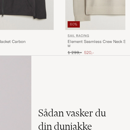
60%
SAIL RACING
 Jacket Carbon
Element Seamless Crew Neck Sa
M
Ordinary pris
Nedsat pris
1 299,-
520,-
Sådan vasker du
din dunjakke