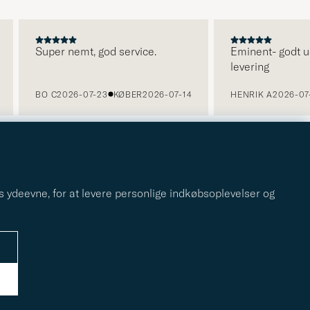
Super nemt, god service.
Eminent- godt ud
levering
BO C
2026-07-23
KØBER
2026-07-14
HENRIK A
2026-07-
s ydeevne, for at levere personlige indkøbsoplevelser og
r