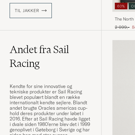
60%
O
TIL JAKKER
The North 
Ordinary p
N
2 099,-
8
Andet fra Sail
Racing
Kendte for sine innovative og
tekniske produkter er Sail Racing
blevet populært blandt en række
internationalt kendte sejlere. Blandt
andet brugte Oracles americas cup-
hold deres produkter under løbet i
2016. Efter at Sail Racing havde ligget
i dvale siden 1980'erne blev det i 1999
genoplivet i Gøteborg i Sverige og har