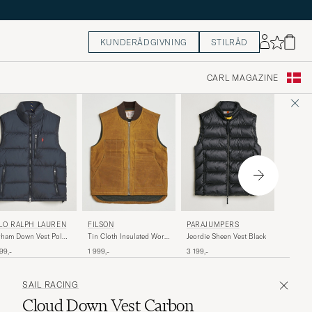
KUNDERÅDGIVNING
STILRÅD
CARL MAGAZINE
MONCL
PARAJUMPERS
LO RALPH LAUREN
FILSON
Tibb Do
Jeordie Sheen Vest Black
ham Down Vest Polo
Tin Cloth Insulated Work
ck
Vest Dark Tan
7 799,-
3 199,-
99,-
1 999,-
SAIL RACING
Cloud Down Vest Carbon