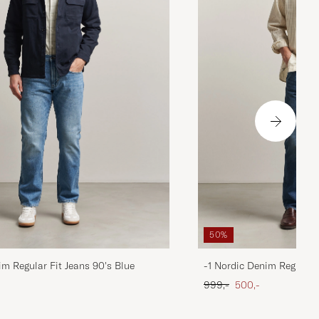
50%
im Regular Fit Jeans 90's Blue
-1 Nordic Denim Regular 
 pris
Ordinary pris
Nedsat pris
999,-
500,-