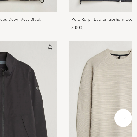
Reps Down Vest Black
Polo Ralph Lauren Gorham Down 
3 999,-