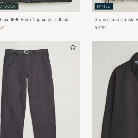
UTDOOR
NYHED
Face 1996 Retro Nuptse Vest Black
Stone Island Crinkle 
ris
edsat pris
40,-
5 599,-