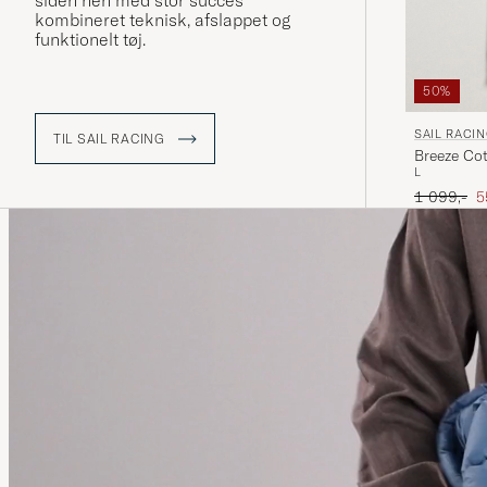
siden hen med stor succes
kombineret teknisk, afslappet og
funktionelt tøj.
50%
SAIL RACI
TIL SAIL RACING
Breeze Co
L
Ordinary p
N
1 099,-
5