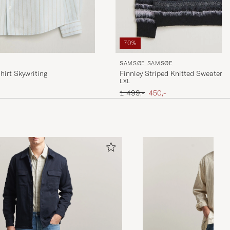
70%
SAMSØE SAMSØE
hirt Skywriting
Finnley Striped Knitted Sweater B
L
XL
Ordinary pris
Nedsat pris
1 499,-
450,-