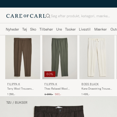
Søg
Nyheder
Tøj
Sko
Tilbehør
Ure
Tasker
Livsstil
Mærker
Out
60%
FILIPPA K
FILIPPA K
BOSS BLACK
Terry Wool Trousers
Theo Relaxed Wool
Kane Drawstring Trousers
Walnut Brown
Trousers Grey Green
Open White
Ordinary pris
Nedsat pris
1 299,-
1 399,-
560,-
1 499,-
TØJ
/
BUKSER