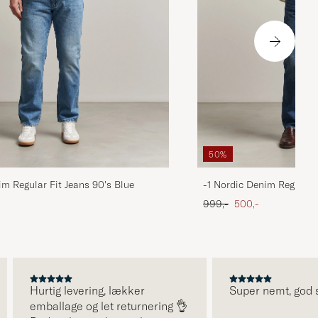
50%
im Regular Fit Jeans 90's Blue
-1 Nordic Denim Regular 
 pris
Ordinary pris
Nedsat pris
999,-
500,-
Hurtig levering, lækker
Super nemt, god serv
emballage og let returnering 👌