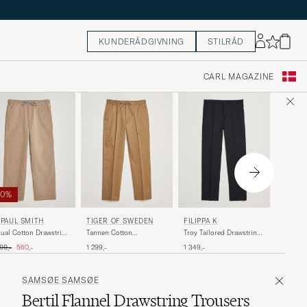
KUNDERÅDGIVNING
STILRÅD
CARL MAGAZINE
60%
J.LIND
TIGER OF SWEDEN
FILIPPA K
 PAUL SMITH
Harris 
Tannen Cotton
Troy Tailored Drawstring
ual Cotton Drawstring
Pants J
Drawstring Trousers
Trousers Black
users Beige
inary pris
Nedsat pris
1 399,-
1 299,-
1 349,-
99,-
560,-
Beige
SAMSØE SAMSØE
Bertil Flannel Drawstring Trousers