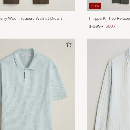
60%
Terry Wool Trousers Walnut Brown
Filippa K Theo Relaxe
Ordinary pris
Nedsat pris
1 399,-
560,-