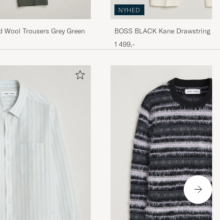
NYHED
d Wool Trousers Grey Green
BOSS BLACK Kane Drawstring Tr
White
1 499,-