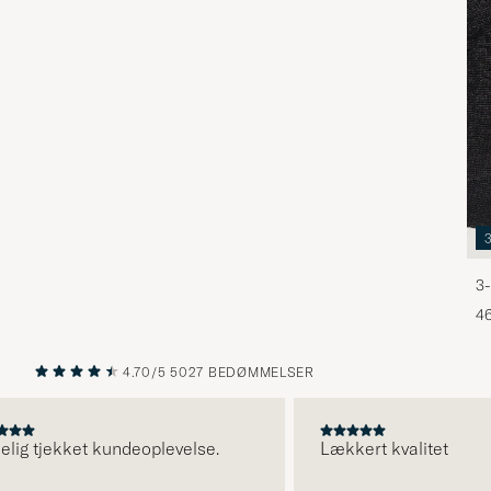
3-
46
4.70/5
5027 BEDØMMELSER
FORRIGE
NÆSTE
g tjekket kundeoplevelse.
Lækkert kvalitet