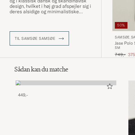
og i klassisk dansk og skandinavisk
design, hvilket i høj grad afspejler sig i
deres alsidige og minimalistiske
kollektioner, som både indeholder tøj,
sko og tilbehør.
50%
SAMSØE S
TIL SAMSØE SAMSØE
Jase Polo 
S
M
Ordinary p
Ned
749,-
375
Sådan kan du matche
449,-