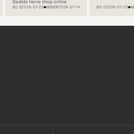
Bedste herre shop online
BO S
2026-07-23
KØBER
2026-07-14
BO C
2026-07-23
KØBE
r