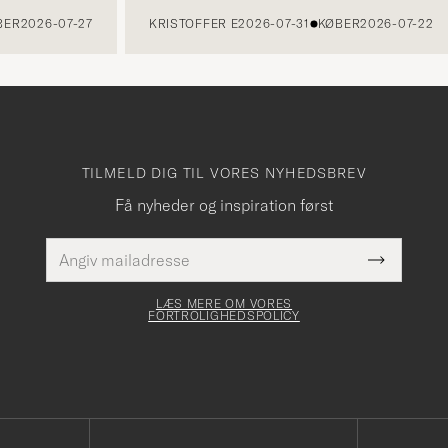
2026-07-27
KRISTOFFER E
2026-07-31
KØBER
2026-07-22
TILMELD DIG TIL VORES NYHEDSBREV
Få nyheder og inspiration først
E-
Dette
mailadresse
Submit
felt skal
Newslette
udfyldes
Form
LÆS MERE OM VORES
FORTROLIGHEDSPOLICY