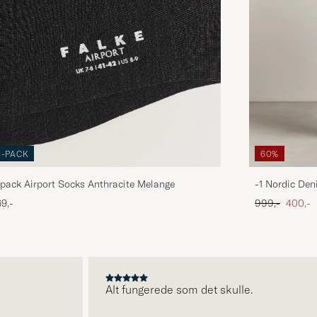
3-PACK
60%
pack Airport Socks Anthracite Melange
-1 Nordic Den
Ordinary pris
Nedsat
9,-
999,-
400,-
Alt fungerede som det skulle.