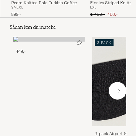
Pedro Knitted Polo Turkish Coffee
Finnley Striped Knitted
S
M
L
XL
L
XL
Black Multi
Ordinary pris
Nedsat pris
899,-
1 499,-
450,-
Sådan kan du matche
3-PACK
449,-
3-pack Airport Socks