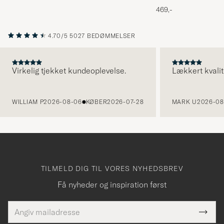
Melange
469,-
4.70/5
5027 BEDØMMELSER
Virkelig tjekket kundeoplevelse.
Lækkert kvalit
FORRIGE
WILLIAM P
2026-08-06
KØBER
2026-07-28
MARK U
2026-08
TILMELD DIG TIL VORES NYHEDSBREV
Få nyheder og inspiration først
E-
Tack
Dette
mailadresse
Submi
elt skal