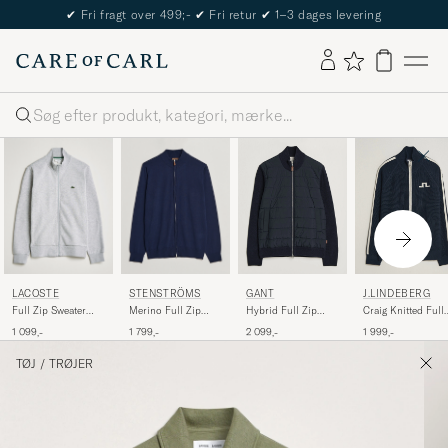
✔
Fri fragt over 499;-
✔
Fri retur
✔
1–3 dages levering
Søg
LACOSTE
STENSTRÖMS
GANT
J.LINDEBERG
Full Zip Sweater
Merino Full Zip
Hybrid Full Zip
Craig Knitted Full
Silver Chine
Navy
Evening Blue
Zip JL Navy
1 099,-
1 799,-
2 099,-
1 999,-
TØJ
/
TRØJER