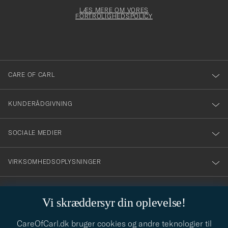
för
Newsl
dfyldes
Form
LÆS MERE OM VORES
att
FORTROLIGHEDSPOLICY
du
anmälde
dig
till
CARE OF CARL
vårt
nyhetsbrev!
KUNDERÅDGIVNING
SOCIALE MEDIER
VIRKSOMHEDSOPLYSNINGER
Vi skræddersyr din oplevelse!
STILRÅD
CareOfCarl.dk bruger cookies og andre teknologier til
Behøver du hjælp til at finde din stil? Lad os hjælpe dig, vi hjælper