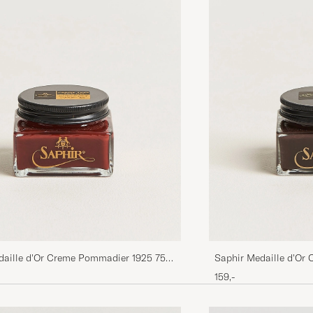
ØYSTEIN S
KØBTE PÅ CAREOFCARL.NO
daille d'Or Creme Pommadier 1925 75
Saphir Medaille d'Or
any
ml Parisien Brown
159,-