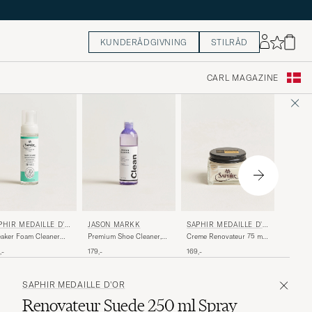
KUNDERÅDGIVNING
STILRÅD
CARL MAGAZINE
SAPHIR
PHIR MEDAILLE D'O
JASON MARKK
SAPHIR MEDAILLE D'O
R
R
Creme P
aker Foam Cleaner
Premium Shoe Cleaner,
Creme Renovateur 75 ml
75 ml C
0ml
236 ml
Neutral
159,-
,-
179,-
169,-
SAPHIR MEDAILLE D'OR
Renovateur Suede 250 ml Spray