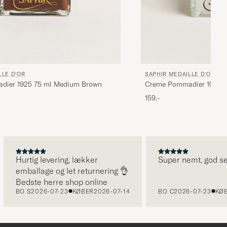
LLE D'OR
SAPHIR MEDAILLE D'OR
dier 1925 75 ml Medium Brown
Creme Pommadier 1925 7
159,-
Hurtig levering, lækker
Super nemt, god servic
emballage og let returnering 👌
Bedste herre shop online
BO S
2026-07-23
KØBER
2026-07-14
BO C
2026-07-23
KØBER