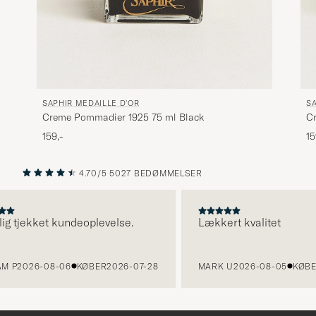
SAPHIR MEDAILLE D'OR
SA
Creme Pommadier 1925 75 ml Black
C
159,-
15
4.70/5
5027 BEDØMMELSER
FORRIGE
NÆSTE
 tjekket kundeoplevelse.
Lækkert kvalitet
2026-08-06
KØBER
2026-07-28
MARK U
2026-08-05
KØBER
20