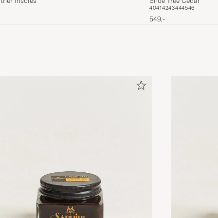
ther Insoles
Shoe Tree Cedar
40
41
42
43
44
45
46
549,-