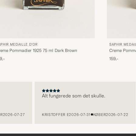
PHIR MEDAILLE D'OR
SAPHIR MEDAI
reme Pommadier 1925 75 ml Dark Brown
Creme Pomma
9,-
159,-
Alt fungerede som det skulle.
26-07-27
KRISTOFFER E
2026-07-31
KØBER
2026-07-22