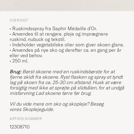
OVERSIGT
• Ruskindsspray fra Saphir Médaille d'Or.
• Anvendes til at rengøre, pleje og imprægnere
ruskind, nubuck og tekstil.
• Indeholder vegetabilske olier som giver skoen glans.
• Anvendes på nye sko og derefter ca. en gang per år
eller ved behov.
• 250 ml.
Brug:
Børst skoene med en ruskindsbørste for at
fjerne skidt fra skoene. Ryst flasken og spray et tyndt
lag på skoen fra ca.
25-30 cm afstand. Husk at være
forsigtig med ikke at sprøjte på slidsålen, for at undgå
misfarvning
Lad skoene tørre før brug.
Vil du vide mere om sko og skopleje? Besøg
vores
Skoplejeguide
.
ARTIKELNUMMER
12308710