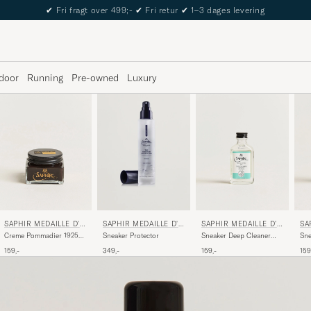
✔
Fri fragt over 499;-
✔
Fri retur
✔
1–3 dages levering
door
Running
Pre-owned
Luxury
SAPHIR MEDAILLE D'O
SAPHIR MEDAILLE D'O
SA
SAPHIR MEDAILLE D'O
R
R
R
R
Creme Pommadier 1925
Sneaker Deep Cleaner
Sne
Sneaker Protector
75 ml Dark Brown
100ml
20
159,-
159,-
159
349,-