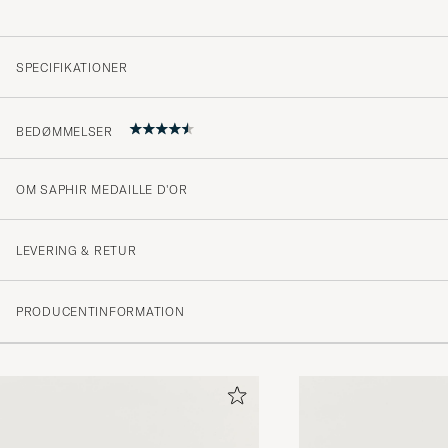
SPECIFIKATIONER
BEDØMMELSER
OM SAPHIR MEDAILLE D'OR
Sorte uggs hadde begynt å miste fargen og bli grønnak
denne sprayen ble de som nye.
LEVERING & RETUR
ELISABETH B
KØBTE PÅ CAREOFCARL.NO
PRODUCENTINFORMATION
God service, hurtig levering, lækre produkter
KAREN M
KØBTE PÅ CAREOFCARL.DK
Kjapp og fin levering!