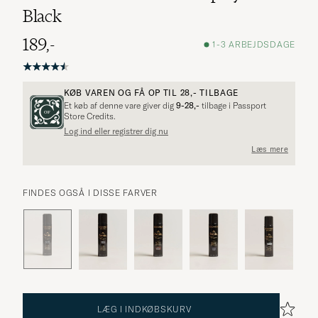
Black
189,-
1-3 ARBEJDSDAGE
KØB VAREN OG FÅ OP TIL
28,-
TILBAGE
Et køb af denne vare giver dig
9-28,-
tilbage i Passport
Flere alternativer?
Store Credits.
Log ind eller registrer dig nu
Læs mere
UDFORSK LIGNENDE PRODUKTER
FINDES OGSÅ I DISSE FARVER
LÆG I INDKØBSKURV