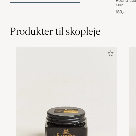
Round Lea
41
42
189,-
Produkter til skopleje