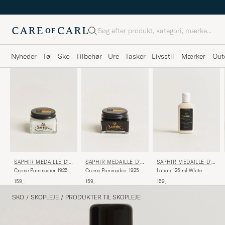
Søg
Nyheder
Tøj
Sko
Tilbehør
Ure
Tasker
Livsstil
Mærker
Out
SAPHIR MEDAILLE D'O
SAPHIR MEDAILLE D'O
SAPHIR MEDAILLE D'O
R
R
R
Creme Pommadier 1925
Creme Pommadier 1925
Lotion 125 ml White
75 ml Neutral
75 ml Black
159,-
159,-
159,-
SKO
/
SKOPLEJE
/
PRODUKTER TIL SKOPLEJE