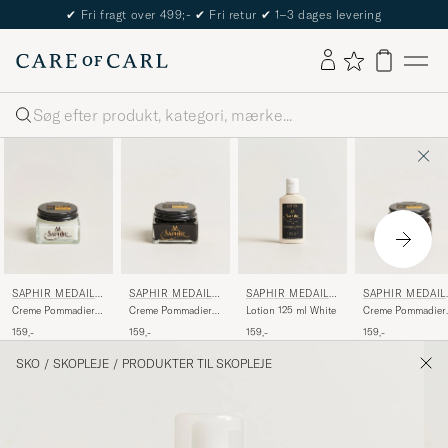
✔
Fri fragt over 499;-
✔
Fri retur
✔
1–3 dages levering
Søg
SAPHIR MEDAILL
SAPHIR MEDAILL
SAPHIR MEDAILL
SAPHIR MEDAIL
E D'OR
E D'OR
E D'OR
E D'OR
Creme Pommadier
Creme Pommadier
Lotion 125 ml White
Creme Pommadier
1925 75 ml Neutral
1925 75 ml Black
1925 75 ml Dark
159,-
159,-
159,-
159,-
Brown
SKO
/
SKOPLEJE
/
PRODUKTER TIL SKOPLEJE