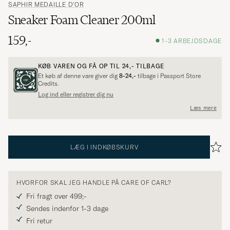
SAPHIR MEDAILLE D'OR
Sneaker Foam Cleaner 200ml
159,-
1-3 ARBEJDSDAGE
KØB VAREN OG FÅ OP TIL
24,-
TILBAGE
Et køb af denne vare giver dig
8-24,-
tilbage i Passport Store
Credits.
Log ind eller registrer dig nu
Læs mere
LÆG I INDKØBSKURV
HVORFOR SKAL JEG HANDLE PÅ CARE OF CARL?
Fri fragt over 499;-
Sendes indenfor 1-3 dage
Fri retur