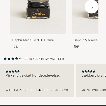
Saphir Medaille d'Or Creme
Saphir Medaille d'Or
Pommadier 1925 75 ml Black
Pommadier 1925 75 
159,-
159,-
Brown
4.70/5
5027 BEDØMMELSER
Virkelig tjekket kundeoplevelse.
Lækkert kvalit
FORRIGE
WILLIAM P
2026-08-06
KØBER
2026-07-28
MARK U
2026-08