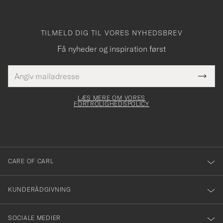
TILMELD DIG TIL VORES NYHEDSBREV
Få nyheder og inspiration først
E-
Tack
Dette
mailadresse
Submi
elt skal
för
Newsl
dfyldes
Form
LÆS MERE OM VORES
att
FORTROLIGHEDSPOLICY
du
anmälde
dig
till
CARE OF CARL
vårt
nyhetsbrev!
KUNDERÅDGIVNING
SOCIALE MEDIER