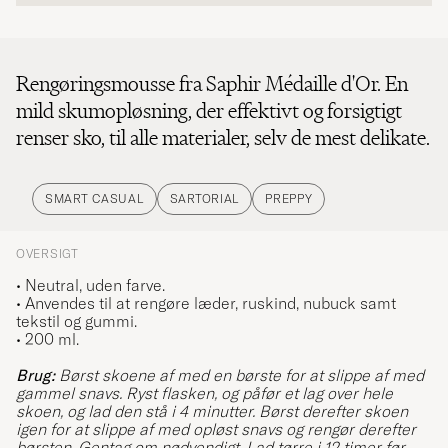
Rengøringsmousse fra Saphir Médaille d'Or. En
mild skumopløsning, der effektivt og forsigtigt
renser sko, til alle materialer, selv de mest delikate.
SMART CASUAL
SARTORIAL
PREPPY
OVERSIGT
• Neutral, uden farve.
• Anvendes til at rengøre læder, ruskind, nubuck samt
tekstil og gummi.
• 200 ml.
Brug:
Børst skoene af med en børste for at slippe af med
gammel snavs. Ryst flasken, og påfør et lag over hele
skoen, og lad den stå i 4 minutter. Børst derefter skoen
igen for at slippe af med opløst snavs og rengør derefter
børsten. Gentag om nødvendigt. Lad tørre i 12 timer før