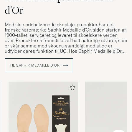
d'Or
Med sine prisbelønnede skopleje-produkter har det
franske varemærke Saphir Medaille d’Or, siden starten af
1900-tallet, serviceret og leveret til skoelskere verden
over. Produkterne fremstilles af helt naturlige råvarer, som
er skånsomme mod skoene samtidigt med at de er
udfylder deres funktion til UG. Hos Saphir Medaille d’Or
finder du alt du skal bruge til at passe og pleje dine sko,
uanset materialer, lige fra skocreme og voks til
TIL SAPHIR MEDAILLE D'OR
påstrygningsbørster og rengøringsprodukter.