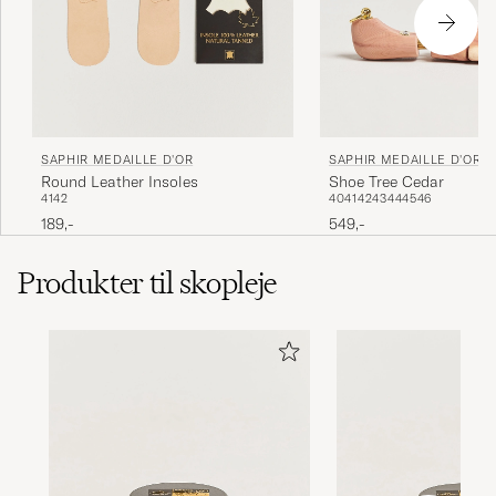
SAPHIR MEDAILLE D'OR
SAPHIR MEDAILLE D'OR
Round Leather Insoles
Shoe Tree Cedar
41
42
40
41
42
43
44
45
46
189,-
549,-
Produkter til skopleje