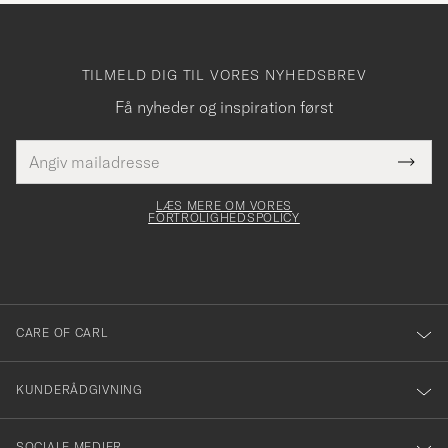
TILMELD DIG TIL VORES NYHEDSBREV
Få nyheder og inspiration først
E-
Tack
Dette
mailadresse
Submi
elt skal
för
Newsl
dfyldes
Form
LÆS MERE OM VORES
att
FORTROLIGHEDSPOLICY
du
anmälde
dig
till
CARE OF CARL
vårt
nyhetsbrev!
KUNDERÅDGIVNING
SOCIALE MEDIER