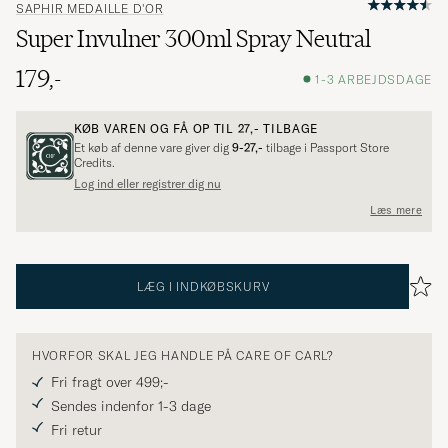
SAPHIR MEDAILLE D'OR
Super Invulner 300ml Spray Neutral
179,-
1-3 ARBEJDSDAGE
KØB VAREN OG FÅ OP TIL
27,-
TILBAGE
Et køb af denne vare giver dig
9-27,-
tilbage i Passport Store
Credits.
Log ind eller registrer dig nu
Læs mere
LÆG I INDKØBSKURV
HVORFOR SKAL JEG HANDLE PÅ CARE OF CARL?
Fri fragt over 499;-
Sendes indenfor 1-3 dage
Fri retur