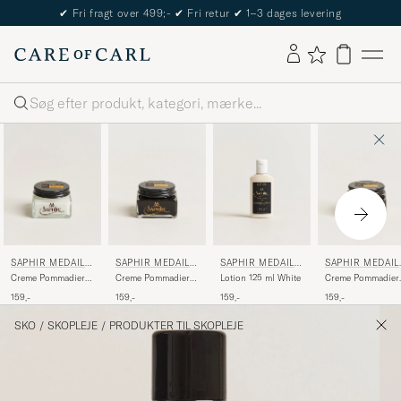
✔
Fri fragt over 499;-
✔
Fri retur
✔
1–3 dages levering
Søg
SAPHIR MEDAILL
SAPHIR MEDAILL
SAPHIR MEDAILL
SAPHIR MEDAIL
E D'OR
E D'OR
E D'OR
E D'OR
Creme Pommadier
Creme Pommadier
Lotion 125 ml White
Creme Pommadier
1925 75 ml Neutral
1925 75 ml Black
1925 75 ml Dark
159,-
159,-
159,-
159,-
Brown
SKO
/
SKOPLEJE
/
PRODUKTER TIL SKOPLEJE