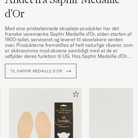
bestiller fra careofcarl, og ingen problemer.
d'Or
Eneste minus, at man ikke kan velge å få
varen tilsendt hjem i postkassen med
posten…
Med sine prisbelønnede skopleje-produkter har det
franske varemærke Saphir Medaille d’Or, siden starten af
GILBERT D
KØBTE PÅ CAREOFCARL.NO
1900-tallet, serviceret og leveret til skoelskere verden
over. Produkterne fremstilles af helt naturlige råvarer, som
er skånsomme mod skoene samtidigt med at de er
udfylder deres funktion til UG. Hos Saphir Medaille d’Or
Håller skorna rena.
finder du alt du skal bruge til at passe og pleje dine sko,
uanset materialer, lige fra skocreme og voks til
AFSHIN K
KØBTE PÅ CAREOFCARL.SE
TIL SAPHIR MEDAILLE D'OR
påstrygningsbørster og rengøringsprodukter.
Fungerar utmärkt för att impregnera både
textil och mocka. Jag använder den bland
annat på en ytterrock i grövre textil och på ett
par mockaskor. Resultatet blir
vattenavvisande och både rock och skor ser
som nya ut. Luktar starkt, så det är en god idé
att spraya utomhus eller i ett väl ventilerat