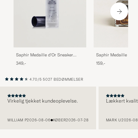
Saphir Medaille d'Or
Saphir Medaille d'Or Sneaker
Pommadier 1925 75 
Protector
159,-
349,-
Brown
4.70/5
5027 BEDØMMELSER
Virkelig tjekket kundeoplevelse.
Lækkert kvalit
FORRIGE
WILLIAM P
2026-08-06
KØBER
2026-07-28
MARK U
2026-08