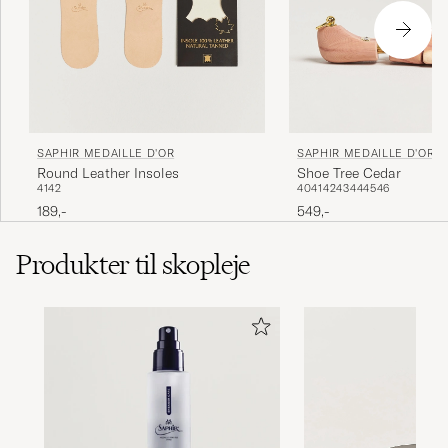
rum.
HUGO N
KØBTE PÅ CAREOFCARL.SE
SAPHIR MEDAILLE D'OR
SAPHIR MEDAILLE D'OR
Round Leather Insoles
Shoe Tree Cedar
41
42
40
41
42
43
44
45
46
189,-
549,-
Produkter til skopleje