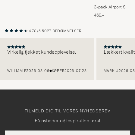
3-pack Airport Socks
Melange
469,-
4.70/5
5027 BEDØMMELSER
Virkelig tjekket kundeoplevelse.
Lækkert kvalit
FORRIGE
WILLIAM P
2026-08-06
KØBER
2026-07-28
MARK U
2026-08
TILMELD DIG TIL VORES NYHEDSBREV
Få nyheder og inspiration først
E-