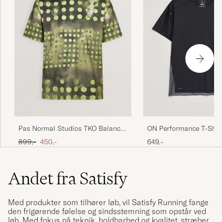
Pas Normal Studios TKO Balance
ON Performance T-Shirt
T-Shirt Moss Green
Ordinary pris
Nedsat pris
899,-
450,-
649,-
Andet fra Satisfy
Med produkter som tilhører løb, vil Satisfy Running fange
den frigørende følelse og sindsstemning som opstår ved
løb. Med fokus på teknik, holdbarhed og kvalitet, stræber