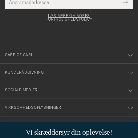
Tack
Dette
mailadresse
Submi
elt skal
för
Newsl
dfyldes
Form
LÆS MERE OM VORES
att
FORTROLIGHEDSPOLICY
du
anmälde
dig
till
CARE OF CARL
vårt
nyhetsbrev!
KUNDERÅDGIVNING
SOCIALE MEDIER
VIRKSOMHEDSOPLYSNINGER
Vi skræddersyr din oplevelse!
STILRÅD