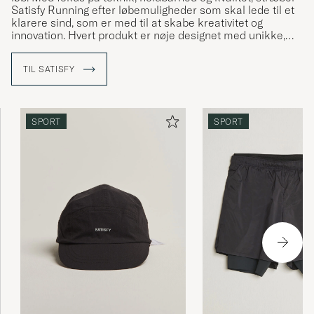
Satisfy Running efter løbemuligheder som skal lede til et
klarere sind, som er med til at skabe kreativitet og
innovation. Hvert produkt er nøje designet med unikke,
tekniske egenkaber for at mindske fysisk distrahering
under løbeturen, og i stedet lade sig fokusere på det
TIL SATISFY
mentale, og dets stræben efter at nå nye højder. Deres
ikoniske løbeshorts er blevet essentielle inden for løb,
takket være sit super lette materiale.
SPORT
SPORT