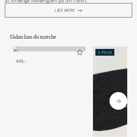
at forlænge livslængden på din t-shirt.
LÆS MERE
Sådan kan du matche
3-PACK
449,-