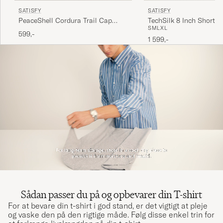
SATISFY
SATISFY
PeaceShell Cordura Trail Cap
TechSilk 8 Inch Shorts 
S
M
L
XL
Black
599,-
1 599,-
Sådan passer du på og opbevarer din T-shirt
For at bevare din t-shirt i god stand, er det vigtigt at pleje
og vaske den på den rigtige måde. Følg disse enkel trin for