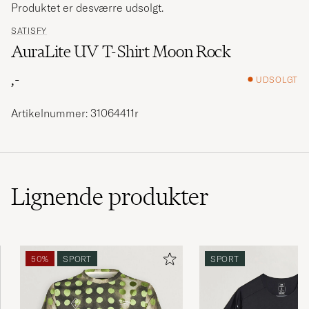
Produktet er desværre udsolgt.
SATISFY
AuraLite UV T-Shirt Moon Rock
,-
UDSOLGT
Artikelnummer: 31064411r
Lignende
produkter
50%
SPORT
SPORT