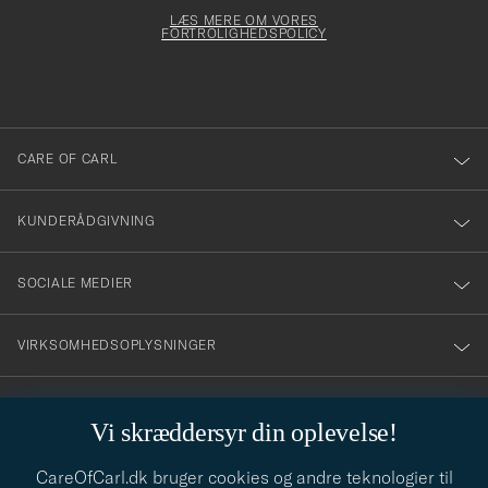
för
Newsl
dfyldes
Form
LÆS MERE OM VORES
att
FORTROLIGHEDSPOLICY
du
anmälde
dig
till
CARE OF CARL
vårt
nyhetsbrev!
KUNDERÅDGIVNING
SOCIALE MEDIER
VIRKSOMHEDSOPLYSNINGER
Vi skræddersyr din oplevelse!
STILRÅD
CareOfCarl.dk bruger cookies og andre teknologier til
Behøver du hjælp til at finde din stil? Lad os hjælpe dig, vi hjælper