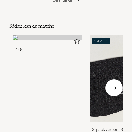
LÆS MERE
Sådan kan du matche
3-PACK
449,-
3-pack Airport Socks