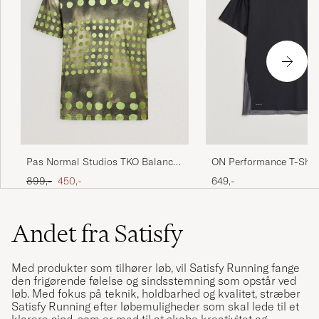
Pas Normal Studios TKO Balance
ON Performance T-Shirt
T-Shirt Moss Green
Ordinary pris
Nedsat pris
899,-
450,-
649,-
Andet fra Satisfy
Med produkter som tilhører løb, vil Satisfy Running fange
den frigørende følelse og sindsstemning som opstår ved
løb. Med fokus på teknik, holdbarhed og kvalitet, stræber
Satisfy Running efter løbemuligheder som skal lede til et