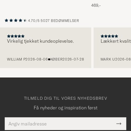
Melange
469,-
4.70/5
5027 BEDØMMELSER
Virkelig tjekket kundeoplevelse.
Lækkert kvalit
FORRIGE
WILLIAM P
2026-08-06
KØBER
2026-07-28
MARK U
2026-08
TILMELD DIG TIL VORES NYHEDSBREV
Få nyheder og inspiration først
E-
Tack
Dette
mailadresse
Submi
elt skal