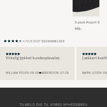
3-pack Airport Socks
Melange
469,-
4.70/5
5027 BEDØMMELSER
Virkelig tjekket kundeoplevelse.
Lækkert kvalit
FORRIGE
WILLIAM P
2026-08-06
KØBER
2026-07-28
MARK U
2026-08
TILMELD DIG TIL VORES NYHEDSBREV