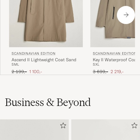
SCANDINAVIAN EDITION
SCANDINAVIAN EDITION
Ascend II Lightweight Coat Sand
Key II Waterproof Coat
S
M
L
S
XL
Ordinary pris
Nedsat pris
Ordinary pris
Nedsat pris
2 199,-
1 100,-
3 699,-
2 219,-
Business & Beyond