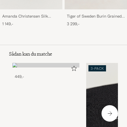
Amanda Christensen Silk
Tiger of Sweden Burin Grained
Grenadine 8 cm Tie Wine
Leather Briefcase Brown
1 149,-
3 299,-
Sådan kan du matche
3-PACK
449,-