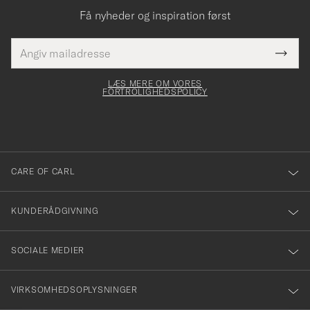
Få nyheder og inspiration først
E-
Tack
Dette
mailadresse
Submi
elt skal
för
Newsl
dfyldes
Form
LÆS MERE OM VORES
att
FORTROLIGHEDSPOLICY
du
anmälde
dig
till
CARE OF CARL
vårt
nyhetsbrev!
KUNDERÅDGIVNING
SOCIALE MEDIER
VIRKSOMHEDSOPLYSNINGER