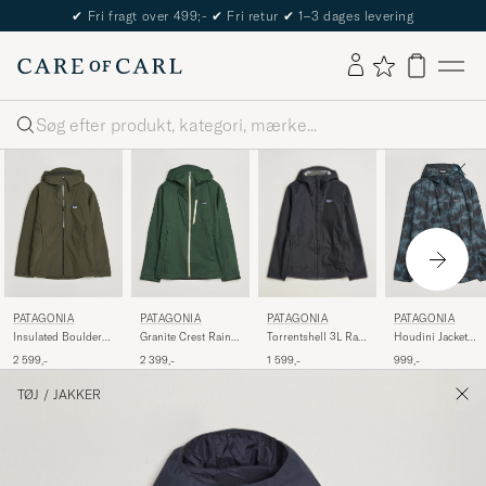
✔
Fri fragt over 499;-
✔
Fri retur
✔
1–3 dages levering
Søg
PATAGONIA
PATAGONIA
PATAGONIA
PATAGONIA
Torrentshell 3L Rain
Insulated Boulder
Granite Crest Rain
Houdini Jacket
Jacket Black
Fork Rain Jacket
Jacket Treeline
Sastrugi
1 599,-
2 599,-
2 399,-
999,-
Basin Green
Green
TØJ
/
JAKKER