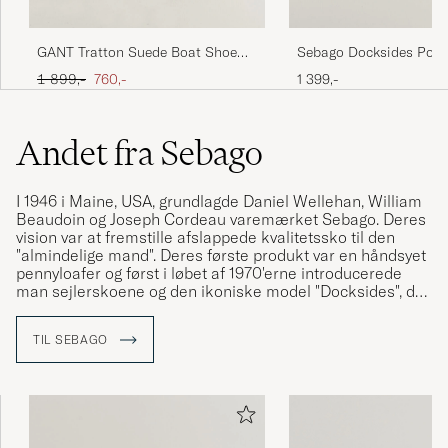
Perfekt fit. Helt som forventet
GANT Tratton Suede Boat Shoe
Sebago Docksides Port
Dark Brown
Waxed Boat Shoe Dark
BJARNE E
KØBTE PÅ CAREOFCARL.DK
Ordinary pris
Nedsat pris
1 899,-
760,-
1 399,-
Andet fra Sebago
Hej! Det enda värt att klaga på skulle väl vara
priset! Mvh
I 1946 i Maine, USA, grundlagde Daniel Wellehan, William
BO O
KØBTE PÅ CAREOFCARL.SE
Beaudoin og Joseph Cordeau varemærket Sebago. Deres
vision var at fremstille afslappede kvalitetssko til den
"almindelige mand". Deres første produkt var en håndsyet
pennyloafer og først i løbet af 1970'erne introducerede
man sejlerskoene og den ikoniske model "Docksides", der
sidenhen er blevet umådelig populær og synonym med
både sejlerskoen og Sebago. I dag har Sebago stadig et
TIL SEBAGO
stort fokus på specielt sejlersko og mange af
momenterne i produktionen bliver stadig foretaget i
hånden fra fabrikken i Maine.