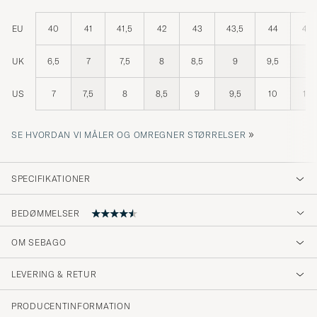
EU
40
41
41,5
42
43
43,5
44
44,
UK
6,5
7
7,5
8
8,5
9
9,5
10
US
7
7,5
8
8,5
9
9,5
10
10,
»
SE HVORDAN VI MÅLER OG OMREGNER STØRRELSER
SPECIFIKATIONER
BEDØMMELSER
4.6
OM SEBAGO
LEVERING & RETUR
(46 Bedømmelse)
(38)
PRODUCENTINFORMATION
(4)