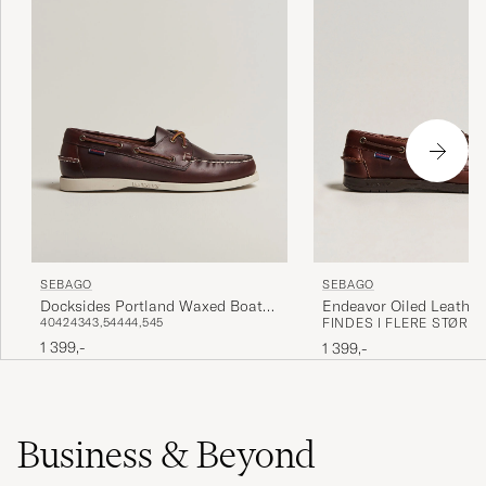
SEBAGO
SEBAGO
Endeavor Oiled Leather
Docksides Portland Waxed Boat
FINDES I FLERE STØRR
40
42
43
43,5
44
44,5
45
Brown
Shoe Dark Brown
1 399,-
1 399,-
Business & Beyond