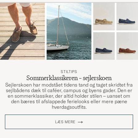
(1)
(0)
(3)
Grymt fina
JAN L
KØBTE PÅ CAREOFCARL.SE
STILTIPS
Sommerklassikeren – sejlerskoen
Toppen Som förväntat.
Sejlerskoen har modstået tidens tand og taget skridtet fra
sejlbådens dæk til caféer, campus og byens gader. Den er
ULF T
KØBTE PÅ CAREOFCARL.SE
en sommerklassiker, der altid holder stilen – uanset om
den bæres til afslappede ferielooks eller mere pæne
hverdagsoutfits.
Excellent product, service. Highly recommend
LÆS MERE
to anyone
MICHAEL B
KØBTE PÅ CAREOFCARL.CO.UK