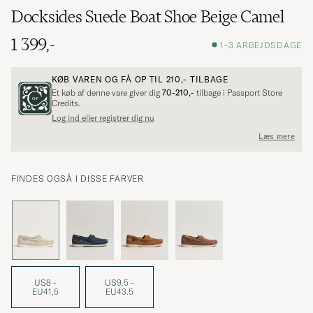
Docksides Suede Boat Shoe Beige Camel
1 399,-
1-3 ARBEJDSDAGE
KØB VAREN OG FÅ OP TIL
210,-
TILBAGE
Et køb af denne vare giver dig
70-210,-
tilbage i Passport Store
Credits.
Log ind eller registrer dig nu
Læs mere
FINDES OGSÅ I DISSE FARVER
US8 -
US9.5 -
EU41,5
EU43.5