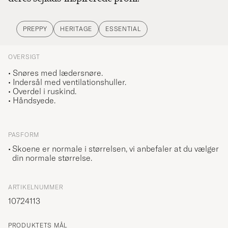
PREPPY
HERITAGE
ESSENTIAL
OVERSIGT
• Snøres med lædersnøre.
• Indersål med ventilationshuller.
• Overdel i ruskind.
• Håndsyede.
PASFORM
Skoene er normale i størrelsen, vi anbefaler at du vælger
din normale størrelse.
ARTIKELNUMMER
10724113
PRODUKTETS MÅL