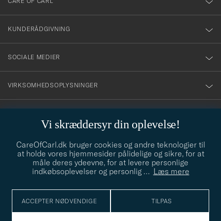
CARE OF CARL
vårt
nyhetsbrev!
KUNDERÅDGIVNING
SOCIALE MEDIER
VIRKSOMHEDSOPLYSNINGER
Vi skræddersyr din oplevelse!
STILRÅD
CareOfCarl.dk bruger cookies og andre teknologier til
Behøver du hjælp til at finde din stil? Lad os hjælpe dig, vi hjælper
at holde vores hjemmesider pålidelige og sikre, for at
gerne til!
info@careofcarl.dk
måle deres ydeevne, for at levere personlige
indkøbsoplevelser og personlig
…
Læs mere
STILRÅD
ACCEPTER NØDVENDIGE
TILPAS
© Care of Carl 2026