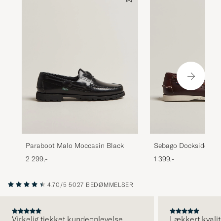
Paraboot Malo Moccasin Black
Sebago Docksides Po
Waxed Boat Shoe Da
2 299,-
1 399,-
4.70/5
5027 BEDØMMELSER
Virkelig tjekket kundeoplevelse.
Lækkert kvalit