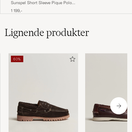
Topp! Som jeg forventet fra Sebago.
Sunspel Short Sleeve Pique Polo
Navy
1 199,-
LARS K
KØBTE PÅ CAREOFCARL.NO
Lignende
produkter
Thank you, fast delivery, smooth shoes
VADIM G
KØBTE PÅ CAREOFCARL.FI
60%
Så perfekt fantastisk oplevelse lige fra
bestilling til modtagelse
HANNE T
KØBTE PÅ CAREOFCARL.DK
Topp service og rask levering!
JO T
KØBTE PÅ CAREOFCARL.NO