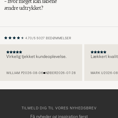
– hvor meget kan skoene
ændre udtrykket?
4.70/5
5027 BEDØMMELSER
Virkelig tjekket kundeoplevelse.
Lækkert kvalit
FORRIGE
WILLIAM P
2026-08-06
KØBER
2026-07-28
MARK U
2026-08
TILMELD DIG TIL VORES NYHEDSBREV
Få nyheder og inspiration først