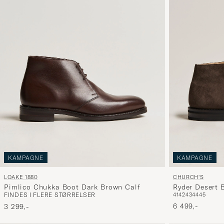
KAMPAGNE
KAMPAGNE
LOAKE 1880
CHURCH'S
Pimlico Chukka Boot Dark Brown Calf
Ryder Desert 
FINDES I FLERE STØRRELSER
41
42
43
44
45
6 499,-
3 299,-