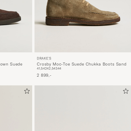
DRAKE'S
Crosby Moc-Toe Suede Chukka Boots Sand
rown Suede
41,5
42
42,5
43
44
2 899,-