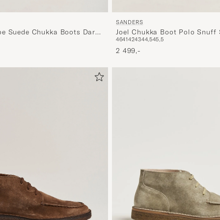
SANDERS
oe Suede Chukka Boots Dark
Joel Chukka Boot Polo Snuff
46
41
42
43
44,5
45,5
2 499,-