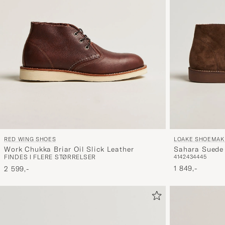
RED WING SHOES
LOAKE SHOEMAK
Work Chukka Briar Oil Slick Leather
Sahara Suede
FINDES I FLERE STØRRELSER
41
42
43
44
45
1 849,-
2 599,-