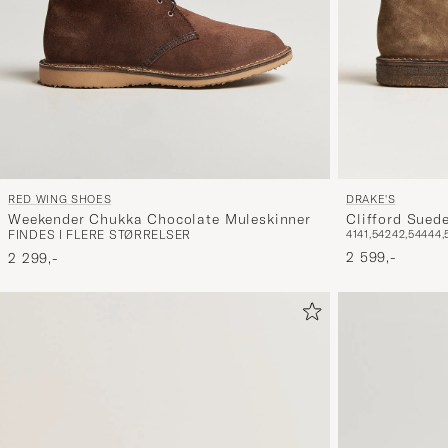
RED WING SHOES
DRAKE'S
Weekender Chukka Chocolate Muleskinner
Clifford Sued
FINDES I FLERE STØRRELSER
41
41,5
42
42,5
44
44,
2 599,-
2 299,-