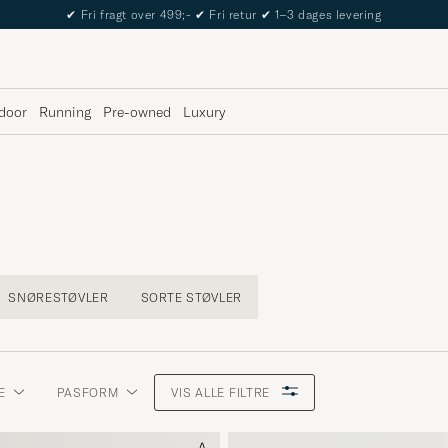
The Care of Carl Passport
door
Running
Pre-owned
Luxury
SNØRESTØVLER
SORTE STØVLER
E
PASFORM
VIS ALLE FILTRE