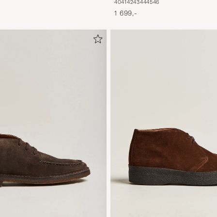
40
41
42
43
44
45
46
1 699,-