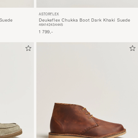
ASTORFLEX
 Suede
Deukeflex Chukka Boot Dark Khaki Suede
46
41
42
43
44
45
1 799,-