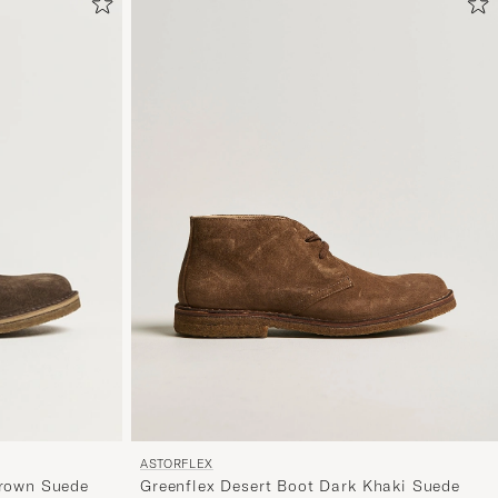
for
at
aktivere
Min
stil,
og
oplev
er
mere
håndpluk
udvalg
til
dig.
ASTORFLEX
Greenflex Desert Boot Dark Khaki Suede
Brown Suede