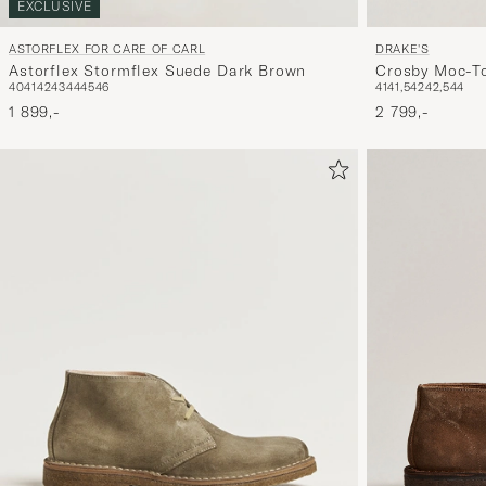
EXCLUSIVE
DRAKE'S
ASTORFLEX FOR CARE OF CARL
Crosby Moc-T
Astorflex Stormflex Suede Dark Brown
41
41,5
42
42,5
44
40
41
42
43
44
45
46
Brown
2 799,-
1 899,-