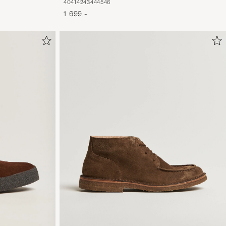
40
41
42
43
44
45
46
1 699,-