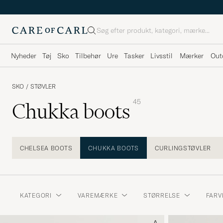
Søg
Nyheder
Tøj
Sko
Tilbehør
Ure
Tasker
Livsstil
Mærker
Out
SKO
/
STØVLER
45
Chukka boots
CHELSEA BOOTS
CHUKKA BOOTS
CURLINGSTØVLER
KATEGORI
VAREMÆRKE
STØRRELSE
FARV