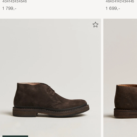
46
40
41
42
43
44
45
40
41
42
43
45
46
1 699,-
1 799,-