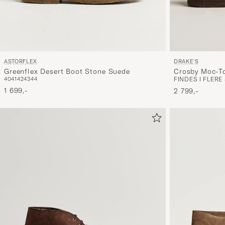
DRAKE'S
ASTORFLEX
Crosby Moc-T
Greenflex Desert Boot Stone Suede
FINDES I FLER
40
41
42
43
44
Brown
1 699,-
2 799,-