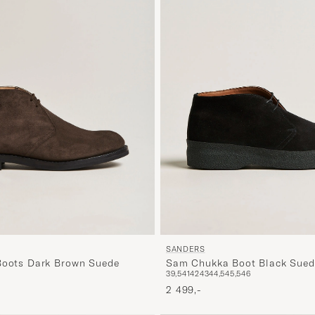
SANDERS
Boots Dark Brown Suede
Sam Chukka Boot Black Sued
39,5
41
42
43
44,5
45,5
46
2 499,-