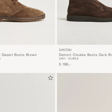
SANTONI
e Desert Boots Brown
Detroit Chukka Boots Dark B
5
UK11 - EU46,5
5 199,-