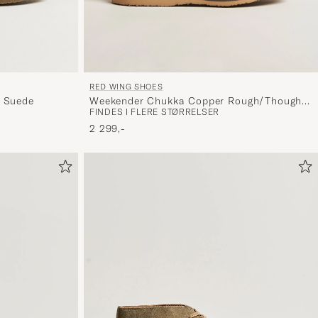
RED WING SHOES
Weekender Chukka Copper Rough/Though
e Suede
FINDES I FLERE STØRRELSER
Leather
2 299,-