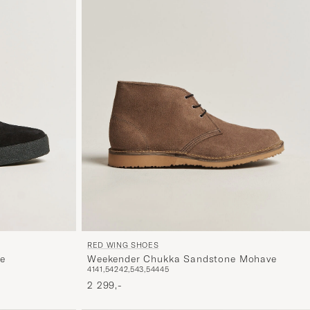
RED WING SHOES
e
Weekender Chukka Sandstone Mohave
41
41,5
42
42,5
43,5
44
45
2 299,-