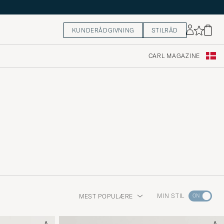
KUNDERÅDGIVNING
STILRÅD
CARL MAGAZINE
Gå
MIN STIL
MEST POPULÆRE
til
Stilråd