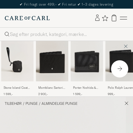
The Care of Carl Passport
Søg
Montblanc Sartorial
Porter-Yoshida &
Polo Ralph Lauren
Stone Island Coated
Wallet 6cc Black
Co.Heat WalletBlack
Pebble Leather
Cotton Ripstop
2 900,-
1 599,-
999,-
1 599,-
Billfold Black
Wallet Black
TILBEHØR
/
PUNGE
/
ALMINDELIGE PUNGE