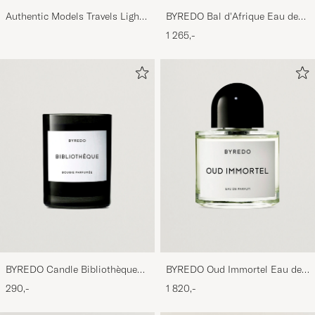
Authentic Models Travels Light
BYREDO Bal d'Afrique Eau de
Balloon Light Pink
Parfum 50ml
1 265,-
BYREDO Candle Bibliothèque
BYREDO Oud Immortel Eau de
70gr
Parfum 100ml
290,-
1 820,-