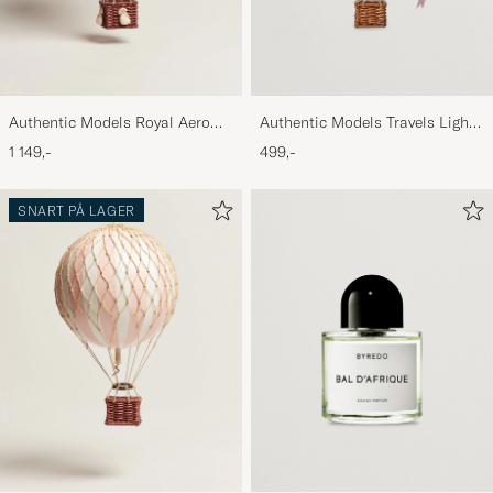
Authentic Models Royal Aero
Authentic Models Travels Light
Led Balloon True Red
Balloon Blue
1 149,-
499,-
SNART PÅ LAGER