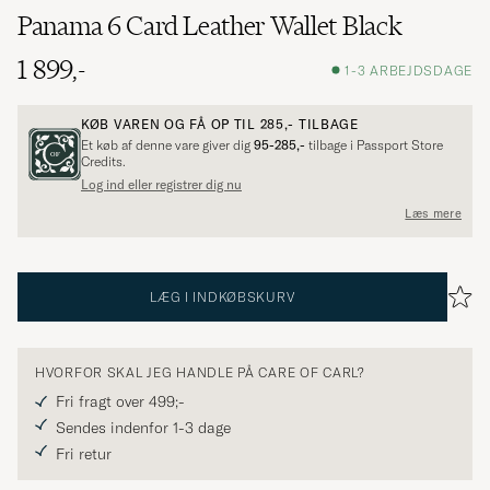
Panama 6 Card Leather Wallet Black
1 899,-
1-3 ARBEJDSDAGE
KØB VAREN OG FÅ OP TIL
285,-
TILBAGE
Et køb af denne vare giver dig
95-285,-
tilbage i Passport Store
Credits.
Log ind eller registrer dig nu
Læs mere
LÆG I INDKØBSKURV
HVORFOR SKAL JEG HANDLE PÅ CARE OF CARL?
Fri fragt over 499;-
Sendes indenfor 1-3 dage
Fri retur