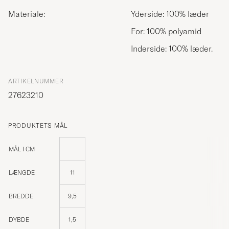
Materiale:
Yderside: 100% læder
For: 100% polyamid
Inderside: 100% læder.
ARTIKELNUMMER
27623210
PRODUKTETS MÅL
MÅL I CM
LÆNGDE
11
BREDDE
9,5
DYBDE
1,5