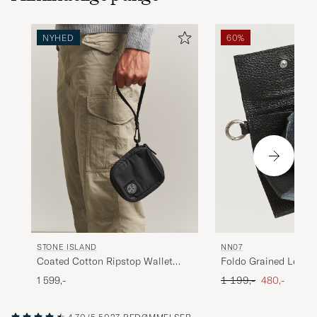
NYHED
60%
STONE ISLAND
NN07
Coated Cotton Ripstop Wallet
Foldo Grained Leathe
Black
Black
Ordinary pris
Nedsat pris
1 599,-
1 199,-
480,-