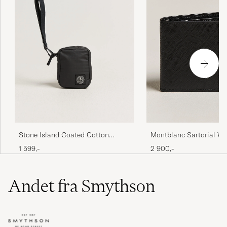
Montblanc Sartorial Wa
Stone Island Coated Cotton
Black
Ripstop Wallet Black
2 900,-
1 599,-
Andet fra Smythson