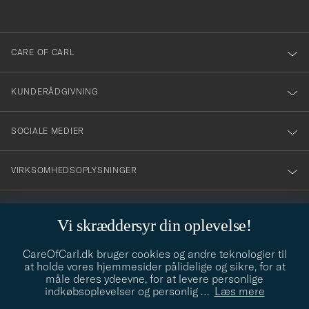
anmälde
dig
till
CARE OF CARL
vårt
nyhetsbrev!
KUNDERÅDGIVNING
SOCIALE MEDIER
VIRKSOMHEDSOPLYSNINGER
Vi skræddersyr din oplevelse!
STILRÅD
CareOfCarl.dk bruger cookies og andre teknologier til
Behøver du hjælp til at finde din stil? Lad os hjælpe dig, vi hjælper
at holde vores hjemmesider pålidelige og sikre, for at
gerne til!
info@careofcarl.dk
måle deres ydeevne, for at levere personlige
indkøbsoplevelser og personlig
…
Læs mere
STILRÅD