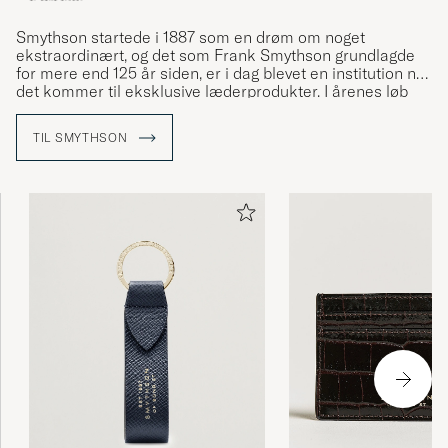
Smythson startede i 1887 som en drøm om noget
ekstraordinært, og det som Frank Smythson grundlagde
for mere end 125 år siden, er i dag blevet en institution når
det kommer til eksklusive læderprodukter. I årenes løb
har man leveret luksuriøse læderprodukter til
europæiske
kongelige, indiske maharajer og celebrities
som Grace
TIL SMYTHSON
Kelly og Winston Churchill. På denne måde har Smythson
sat standarden for en ekstraordinær livsstil baseret på
kvalitet og kompromisløst håndværk.
De tidløse produkter
fra Smythson er skabt via mageløst håndværk og en
perfekt kombination mellem funktion, kvalitet og æstetik.