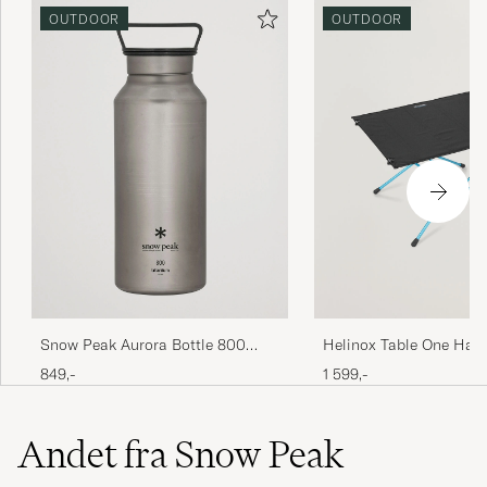
OUTDOOR
OUTDOOR
Snow Peak Aurora Bottle 800
Helinox Table One Hard
Titanium
Black
849,-
1 599,-
Andet fra Snow Peak