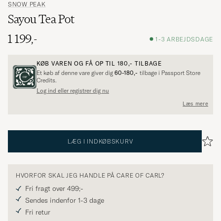
SNOW PEAK
Sayou Tea Pot
1 199,-
1-3 ARBEJDSDAGE
KØB VAREN OG FÅ OP TIL
180,-
TILBAGE
Et køb af denne vare giver dig
60-180,-
tilbage i Passport Store
Credits.
Log ind eller registrer dig nu
Læs mere
LÆG I INDKØBSKURV
HVORFOR SKAL JEG HANDLE PÅ CARE OF CARL?
Fri fragt over 499;-
Sendes indenfor 1-3 dage
Fri retur