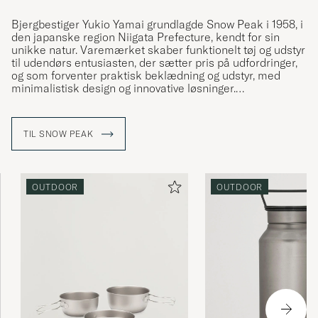
Bjergbestiger Yukio Yamai grundlagde Snow Peak i 1958, i
den japanske region Niigata Prefecture, kendt for sin
unikke natur. Varemærket skaber funktionelt tøj og udstyr
til udendørs entusiasten, der sætter pris på udfordringer,
og som forventer praktisk beklædning og udstyr, med
minimalistisk design og innovative løsninger.
Produkterne er designet til at blive matchet, så du kan
skabe fuldt integreret og skræddersyet udstyr, der
TIL SNOW PEAK
opfylder dine unikke behov. Artiklerne i rustfrit stål,
støbejern og titanium fremstilles også gennem en
historisk håndværksproces, der er gået igen gennem
generationer i Niigata, Japan.
OUTDOOR
OUTDOOR