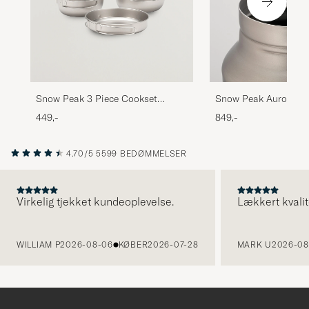
Snow Peak 3 Piece Cookset
Snow Peak Aurora Bo
Titanium
Titanium
449,-
849,-
4.70/5
5599 BEDØMMELSER
Virkelig tjekket kundeoplevelse.
Lækkert kvalit
FORRIGE
WILLIAM P
2026-08-06
KØBER
2026-07-28
MARK U
2026-08