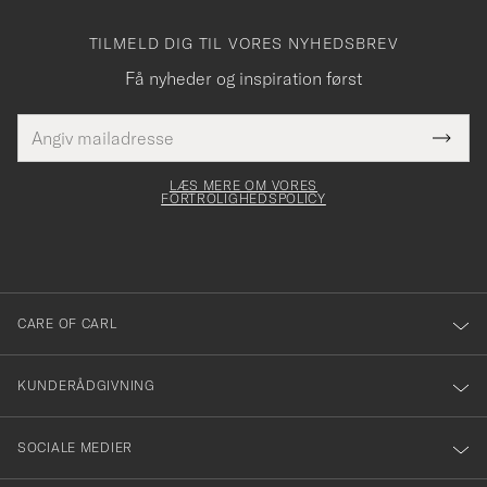
TILMELD DIG TIL VORES NYHEDSBREV
Få nyheder og inspiration først
E-
Tack
Dette
mailadresse
Submi
elt skal
för
Newsl
dfyldes
Form
LÆS MERE OM VORES
att
FORTROLIGHEDSPOLICY
du
anmälde
dig
till
CARE OF CARL
vårt
nyhetsbrev!
KUNDERÅDGIVNING
SOCIALE MEDIER