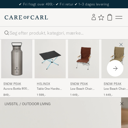
✔
Fri fragt over 499;-
✔
Fri retur
✔
1–3 dages levering
Søg
SNOW PEAK
SNOW PEAK
SNOW PEAK
HELINOX
Aurora Bottle 800
Low Beach Chair
Low Beach Chair
Table One Hardtop
Titanium
Brown
Khaki
Large Black
849,-
1 449,-
1 449,-
1 599,-
LIVSSTIL
/
OUTDOOR LIVING