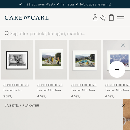
✔
Fri fragt over 499;-
✔
Fri retur
✔
1–3 dages levering
Søg
SONIC EDITIONS
SONIC EDITIONS
SONIC EDITIONS
SONIC EDITION
Framed Jack
Framed Slim Aarons
Framed Slim Aarons
Framed Slim Aaro
Nicholson At Home
Desert House Party
Poolside Gossip
Lounging in Verbi
2 699,-
4 599,-
4 599,-
4 599,-
LIVSSTIL
/
PLAKATER