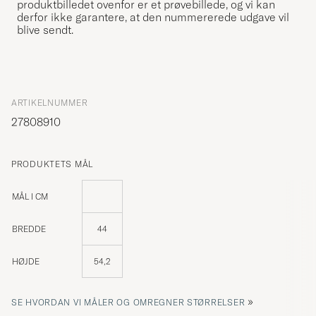
produktbilledet ovenfor er et prøvebillede, og vi kan
derfor ikke garantere, at den nummererede udgave vil
blive sendt.
ARTIKELNUMMER
27808910
PRODUKTETS MÅL
MÅL I CM
BREDDE
44
HØJDE
54,2
»
SE HVORDAN VI MÅLER OG OMREGNER STØRRELSER