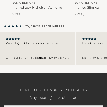
SONIC EDITIONS
SONIC EDITIONS
Framed Jack Nicholson At Home
Framed Slim Aarons 
Party
2 699,-
4 599,-
4.70/5
5027 BEDØMMELSER
Virkelig tjekket kundeoplevelse.
Lækkert kvalit
FORRIGE
WILLIAM P
2026-08-06
KØBER
2026-07-28
MARK U
2026-08
TILMELD DIG TIL VORES NYHEDSBREV
Få nyheder og inspiration først