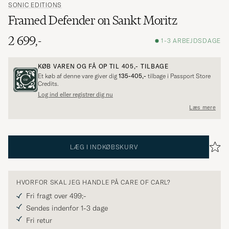
SONIC EDITIONS
Framed Defender on Sankt Moritz
2 699,-
1-3 ARBEJDSDAGE
KØB VAREN OG FÅ OP TIL
405,-
TILBAGE
Et køb af denne vare giver dig
135-405,-
tilbage i Passport Store
Credits.
Log ind eller registrer dig nu
Læs mere
LÆG I INDKØBSKURV
HVORFOR SKAL JEG HANDLE PÅ CARE OF CARL?
Fri fragt over 499;-
Sendes indenfor 1-3 dage
Fri retur