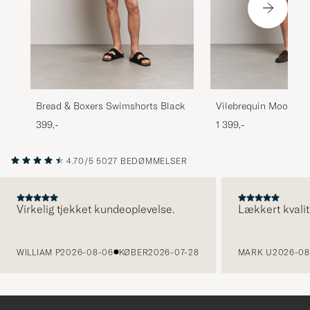
Bread & Boxers Swimshorts Black
Vilebrequin Moorea 
Blanc
399,-
1 399,-
4.70/5
5027 BEDØMMELSER
Virkelig tjekket kundeoplevelse.
Lækkert kvalit
FORRIGE
WILLIAM P
2026-08-06
KØBER
2026-07-28
MARK U
2026-08