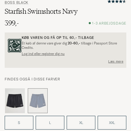
BOSS BLACK
Starfish Swimshorts Navy
399,-
1-3 ARBEJDSDAGE
KØB VAREN OG FÅ OP TIL
60,-
TILBAGE
Et køb af denne vare giver dig
20-60,-
tilbage i Passport Store
Credits.
Log ind eller registrer dig nu
Læs mere
FINDES OGSÅ I DISSE FARVER
S
L
XL
XXL