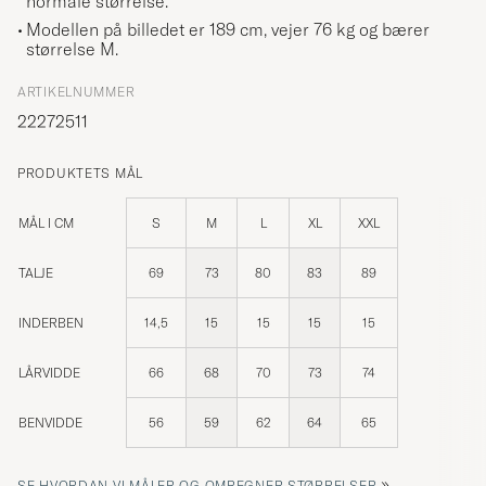
normale størrelse.
Modellen på billedet er 189 cm, vejer 76 kg og bærer
størrelse
M
.
ARTIKELNUMMER
22272511
PRODUKTETS MÅL
MÅL I CM
S
M
L
XL
XXL
TALJE
69
73
80
83
89
INDERBEN
14,5
15
15
15
15
LÅRVIDDE
66
68
70
73
74
BENVIDDE
56
59
62
64
65
»
SE HVORDAN VI MÅLER OG OMREGNER STØRRELSER