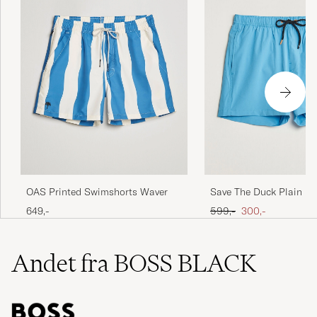
OAS Printed Swimshorts Waver
Save The Duck Plain Dr
Swimshorts Fluo Blue
Ordinary pris
Nedsat pris
649,-
599,-
300,-
Andet fra BOSS BLACK