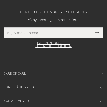
TILMELD DIG TIL VORES NYHEDSBREV
Få nyheder og inspiration først
E-
Tack
Dette
mailadresse
Submi
elt skal
för
Newsl
dfyldes
Form
LÆS MERE OM VORES
att
FORTROLIGHEDSPOLICY
du
anmälde
dig
till
CARE OF CARL
vårt
nyhetsbrev!
KUNDERÅDGIVNING
SOCIALE MEDIER