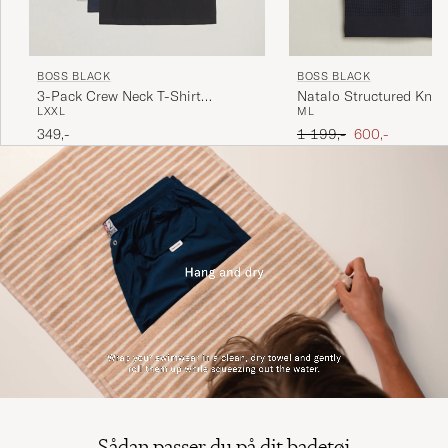
BOSS BLACK
BOSS BLACK
3-Pack Crew Neck T-Shirt
Natalo Structured Knit
L
XXL
M
L
White/Navy/Black
Dark Blue
Ordinary pris
Nedsat pris
349,-
1 199,-
600,-
Sådan passer du på dit badetøj