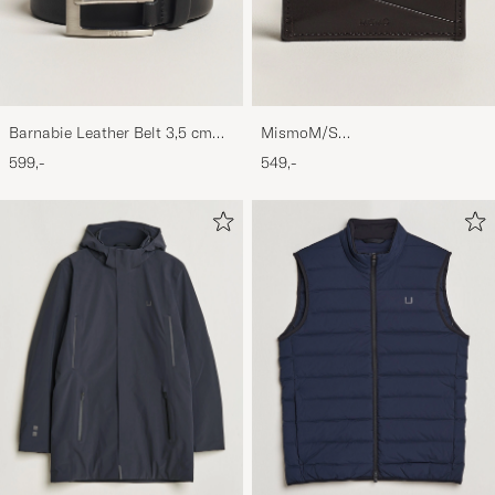
Barnabie Leather Belt 3,5 cm
MismoM/S
Black
CardholderNavy/Dark Brown
599,-
549,-