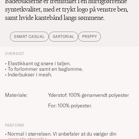
Badebukserne er fremstillet i en hurtigtørrende
syntetkvalitet, med et trykt logo på venstre ben,
samt hvide kantebånd langs sømmene.
SMART CASUAL
SARTORIAL
PREPPY
OVERSIGT
• Elastikkant og snøre i taljen.
• To forlommer samt en baglomme.
• Inderbukser i mesh.
Materiale:
Yderstof: 100% genanvendt polyester
For: 100% polyester.
PASFORM
Normal i størrelsen. Vi anbefaler at du vælger din