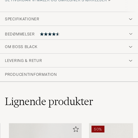
SPECIFIKATIONER
BEDØMMELSER
OM BOSS BLACK
God kvalitet og rask levering👍
LEVERING & RETUR
DILBER A
KØBTE PÅ CAREOFCARL.NO
PRODUCENTINFORMATION
Mycket fina Perfekta
Lignende
produkter
BERTIL S
KØBTE PÅ CAREOFCARL.SE
50%