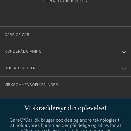
att
FORTROLIGHEDSPOLICY
du
anmälde
dig
till
CARE OF CARL
vårt
nyhetsbrev!
KUNDERÅDGIVNING
SOCIALE MEDIER
VIRKSOMHEDSOPLYSNINGER
Vi skræddersyr din oplevelse!
STILRÅD
CareOfCarl.dk bruger cookies og andre teknologier til
Behøver du hjælp til at finde din stil? Lad os hjælpe dig, vi hjælper
at holde vores hjemmesider pålidelige og sikre, for at
gerne til!
info@careofcarl.dk
måle deres ydeevne, for at levere personlige