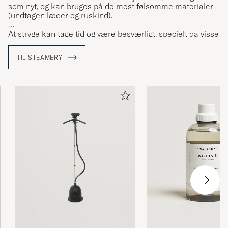
som nyt, og kan bruges på de mest følsomme materialer
(undtagen læder og ruskind).
At stryge kan tage tid og være besværligt, specielt da visse
materialer er følsomme for varme. En steamer kan
bruges til alle slags tekstiler og frisker op samtidig som
TIL STEAMERY
lugt og bakterier fjernes.