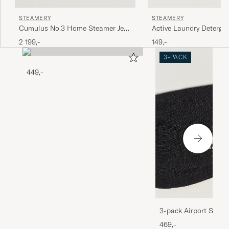
STEAMERY
STEAMERY
Cumulus No.3 Home Steamer Jet
Active Laundry Deterge
Black
2 199,-
149,-
3-PACK
449,-
3-pack Airport Socks
Melange
469,-