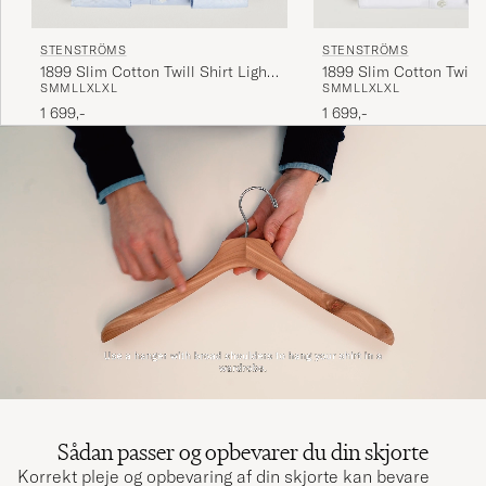
STENSTRÖMS
STENSTRÖMS
1899 Slim Cotton Twill Shirt Light
1899 Slim Cotton Twill 
S
M
M
L
L
XL
XL
S
M
M
L
L
XL
XL
Blue
1 699,-
1 699,-
Sådan passer og opbevarer du din skjorte
Korrekt pleje og opbevaring af din skjorte kan bevare