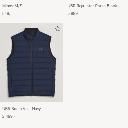
MismoM/S
UBR Regulator Parka Black
CardholderNavy/Dark Brown
Storm
549,-
5 999,-
UBR Sonic Vest Navy
2 499,-