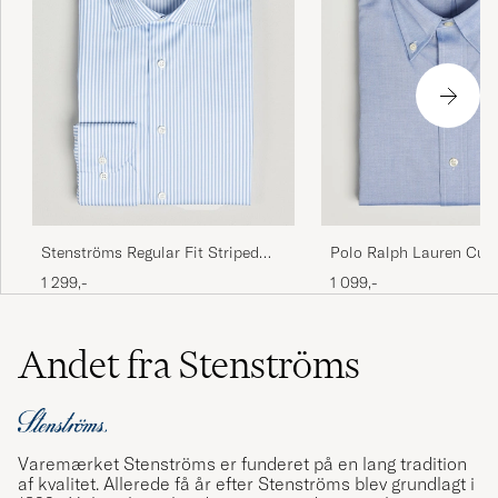
Stenströms Regular Fit Striped
Polo Ralph Lauren Cus
Cut Away Shirt Blue/White
Oxford Dress Shirt True
1 299,-
1 099,-
Andet fra Stenströms
Varemærket Stenströms er funderet på en lang tradition
af kvalitet. Allerede få år efter Stenströms blev grundlagt i