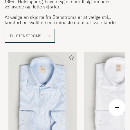
1899 i Helsingborg, havde rygtet spredt sig om hans
vellavede og flotte skjorter.
At vælge en skjorte fra Stenströms er at vælge stil,
komfort og kvalitet ned i mindste detalje. Hver skjorte
består af 23 omhyggeligt udskårne dele som har gået
igennem mindst 60 forskellige trin i produktionen og
TIL STENSTRÖMS
adskillige kritiske kvalitetskontroller inden den er færdig.