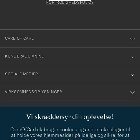
att
FORTROLIGHEDSPOLICY
du
anmälde
dig
till
CARE OF CARL
vårt
nyhetsbrev!
KUNDERÅDGIVNING
SOCIALE MEDIER
VIRKSOMHEDSOPLYSNINGER
Vi skræddersyr din oplevelse!
STILRÅD
CareOfCarl.dk bruger cookies og andre teknologier til
Behøver du hjælp til at finde din stil? Lad os hjælpe dig, vi hjælper
at holde vores hjemmesider pålidelige og sikre, for at
gerne til!
info@careofcarl.dk