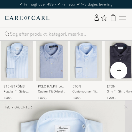
The Care of Carl Passport
Søg
ETON
ETON
STENSTRÖMS
POLO RALPH LAU
REN
Contemporary Fit
Slim Fit Shirt Navy
Regular Fit Striped
Custom Fit Oxford
Shirt Blue
Cut Away Shirt
Dress Shirt True
1 299,-
1 299,-
1 299,-
1 099,-
Blue/White
Blue
TØJ
/
SKJORTER