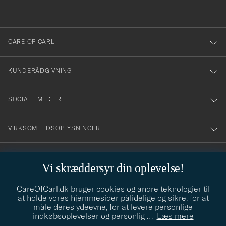
anmälde
dig
till
CARE OF CARL
vårt
nyhetsbrev!
KUNDERÅDGIVNING
SOCIALE MEDIER
VIRKSOMHEDSOPLYSNINGER
Vi skræddersyr din oplevelse!
STILRÅD
CareOfCarl.dk bruger cookies og andre teknologier til
Behøver du hjælp til at finde din stil? Lad os hjælpe dig, vi hjælper
at holde vores hjemmesider pålidelige og sikre, for at
gerne til!
info@careofcarl.dk
måle deres ydeevne, for at levere personlige
indkøbsoplevelser og personlig
…
Læs mere
STILRÅD