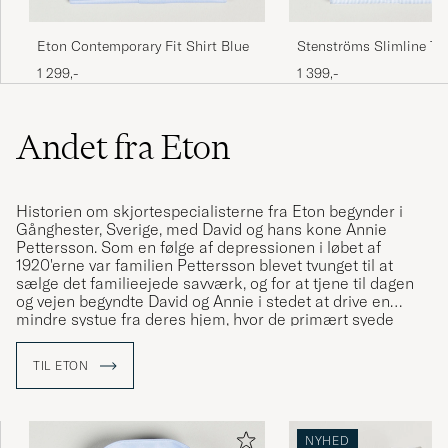
Eton Contemporary Fit Shirt Blue
Stenströms Slimline Thi
Shirt White/Blue
1 299,-
1 399,-
Andet fra Eton
Historien om skjortespecialisterne fra Eton begynder i
Gånghester, Sverige, med David og hans kone Annie
Pettersson. Som en følge af depressionen i løbet af
1920'erne var familien Pettersson blevet tvunget til at
sælge det familieejede savværk, og for at tjene til dagen
og vejen begyndte David og Annie i stedet at drive en
mindre systue fra deres hjem, hvor de primært syede
skjorter
. Som tiden gik begyndte den lille systue at vokse
og da leverancen af skjorter efterhånden begyndte at
TIL ETON
sprede sig til mere end lokalsamfundet, fik virksomheden
navnet "Skjortfabriken Special". Efter en rejse til
England b
lev man inspireret af navnet Eton og lavede
herefter ”The Eton Shirt”. Skjorten blev så populær at man
NYHED
i løbet af 1950'erne valgte ”Eton” som virksomhedens nye