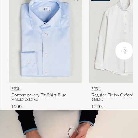
navn, hvilket de har holdt fast i siden da.
ETON
ETON
Contemporary Fit Shirt Blue
Regular Fit Ivy Oxford S
M
M
L
L
XL
XL
XXL
S
M
L
XL
1 299,-
1 299,-