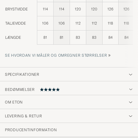
BRYSTVIDDE
114
114
120
120
126
126
TALJEVIDDE
106
106
112
112
118
118
LÆNGDE
81
81
83
83
84
84
»
SE HVORDAN VI MÅLER OG OMREGNER STØRRELSER
SPECIFIKATIONER
BEDØMMELSER
OM ETON
Rask levering!
LEVERING & RETUR
TRYGVE R
KØBTE PÅ CAREOFCARL.NO
PRODUCENTINFORMATION