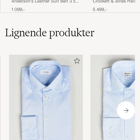
Anderson's Leather Suit Belt 3 cm
Crockett & Jones Halla
Black
Black Calf
1 099,-
5 499,-
Lignende
produkter