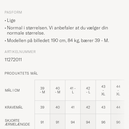
PASFORM
Lige
Normal i størrelsen. Vi anbefaler at du vælger din
normale størrelse.
Modellen på billedet: 190 cm, 84 kg, bærer
39 - M
.
ARTIKELNUMMER
11272011
PRODUKTETS MÅL
43
44
39
40
41 -
42
MÅL I CM
-
-
- M
- M
L
- L
XL
XL
KRAVEMÅL
39
40
41
42
43
44
SKJORTE
91
91
94
94
96
96
ÆRMELÆNGDE