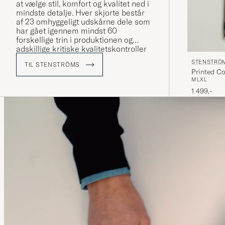
at vælge stil, komfort og kvalitet ned i
mindste detalje. Hver skjorte består
af 23 omhyggeligt udskårne dele som
har gået igennem mindst 60
forskellige trin i produktionen og
adskillige kritiske kvalitetskontroller
inden den er færdig.
STENSTRÖ
TIL STENSTRÖMS
Printed Co
M
L
XL
1 499,-