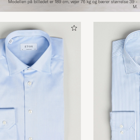
Modellen på billedet er 189 cm, vejer 76 kg og bærer størrelse 39 -
M.