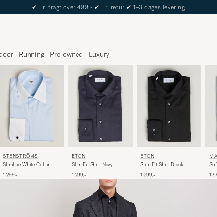
The Care of Carl Passport
door
Running
Pre-owned
Luxury
ETON
ETON
STENSTRÖMS
MA
Slim Fit Shirt Navy
Slim Fit Shirt Black
Slimline White Collar
Sof
Whinchester Shirt Blue
Shi
1 299,-
1 299,-
1 299,-
1 5