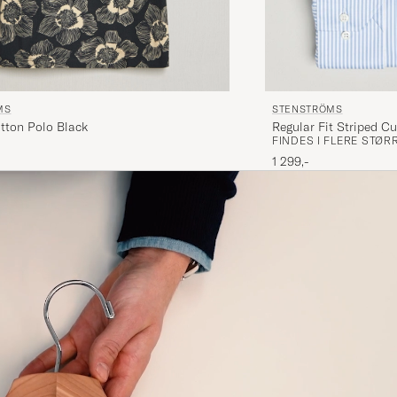
MS
STENSTRÖMS
tton Polo Black
Regular Fit Striped C
FINDES I FLERE STØR
1 299,-