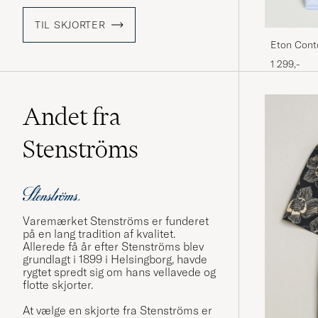
TIL SKJORTER
Eton Conte
1 299,-
Andet fra
Stenströms
Varemærket Stenströms er funderet
på en lang tradition af kvalitet.
Allerede få år efter Stenströms blev
grundlagt i 1899 i Helsingborg, havde
rygtet spredt sig om hans vellavede og
flotte skjorter.
At vælge en skjorte fra Stenströms er