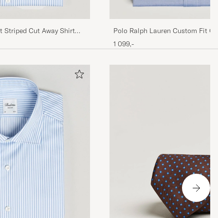
t Striped Cut Away Shirt
Polo Ralph Lauren Custom Fit Oxf
True Blue
1 099,-