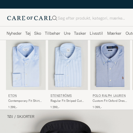
Søg
Nyheder
Tøj
Sko
Tilbehør
Ure
Tasker
Livsstil
Mærker
Out
ETON
STENSTRÖMS
POLO RALPH LAUREN
Contemporary Fit Shirt
Regular Fit Striped Cut
Custom Fit Oxford Dress
Blue
Away Shirt Blue/White
Shirt True Blue
1 299,-
1 299,-
1 099,-
TØJ
/
SKJORTER