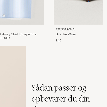
STENSTRÖMS
Silk Tie Wine
ut Away Shirt Blue/White
RELSER
849,-
Sådan passer og
opbevarer du din