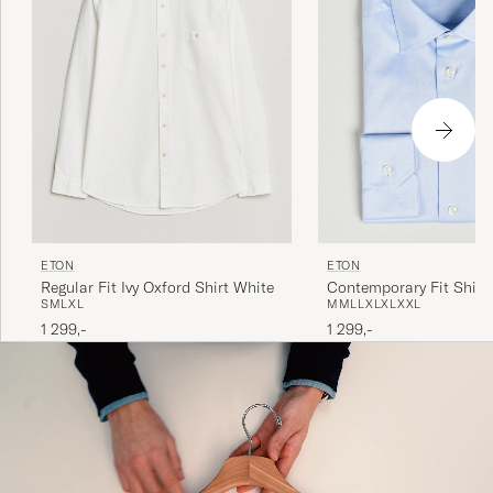
ETON
ETON
Contemporary Fit Shirt
Regular Fit Ivy Oxford Shirt White
M
M
L
L
XL
XL
XXL
S
M
L
XL
1 299,-
1 299,-