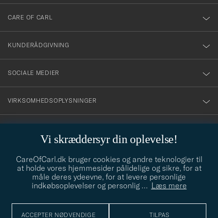
dig
till
CARE OF CARL
vårt
nyhetsbrev!
KUNDERÅDGIVNING
SOCIALE MEDIER
VIRKSOMHEDSOPLYSNINGER
Vi skræddersyr din oplevelse!
STILRÅD
CareOfCarl.dk bruger cookies og andre teknologier til
Behøver du hjælp til at finde din stil? Lad os hjælpe dig, vi hjælper
at holde vores hjemmesider pålidelige og sikre, for at
gerne til!
info@careofcarl.dk
måle deres ydeevne, for at levere personlige
indkøbsoplevelser og personlig
…
Læs mere
STILRÅD
ACCEPTER NØDVENDIGE
TILPAS