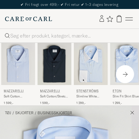
The Care of Carl Passport
Søg
ETON
MAZZARELLI
MAZZARELLI
STENSTRÖMS
Slim Fit Shirt Blue
Soft Cotton
Soft Cotton/Stretch
Slimline White
Popeline Shirt Light
Cut Away Shirt Navy
Collar Whinchester
1 299,-
1 599,-
1 599,-
1 299,-
Blue Stripe
Shirt Blue
TØJ
/
SKJORTER
/
BUSINESSKJORTER