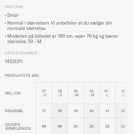
PASFORM
Smal
Normal i størrelsen. Vi anbefaler at du vælger din
normale størrelse.
Modellen på billedet er 189 cm, vejer 76 kg og bærer
størrelse
39 - M
.
ARTIKELNUMMER
14331311
PRODUKTETS MÅL
37
38
39
40
41 -
42
MÅL I CM
- S
- S
- M
- M
L
- L
KRAVEMÅL
37
38
39
40
41
42
SKJORTE
89
89
90
90
93
93
ÆRMELÆNGDE