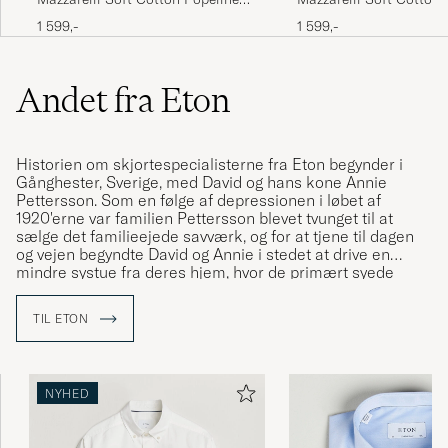
Shirt Light Blue Stripe
Cut Away Shirt Navy
1 599,-
1 599,-
Andet fra Eton
Historien om skjortespecialisterne fra Eton begynder i
Gånghester, Sverige, med David og hans kone Annie
Pettersson. Som en følge af depressionen i løbet af
1920'erne var familien Pettersson blevet tvunget til at
sælge det familieejede savværk, og for at tjene til dagen
og vejen begyndte David og Annie i stedet at drive en
mindre systue fra deres hjem, hvor de primært syede
skjorter
. Som tiden gik begyndte den lille systue at vokse
og da leverancen af skjorter efterhånden begyndte at
TIL ETON
sprede sig til mere end lokalsamfundet, fik virksomheden
navnet "Skjortfabriken Special". Efter en rejse til
England b
lev man inspireret af navnet Eton og lavede
herefter ”The Eton Shirt”. Skjorten blev så populær at man
NYHED
i løbet af 1950'erne valgte ”Eton” som virksomhedens nye
navn, hvilket de har holdt fast i siden da.