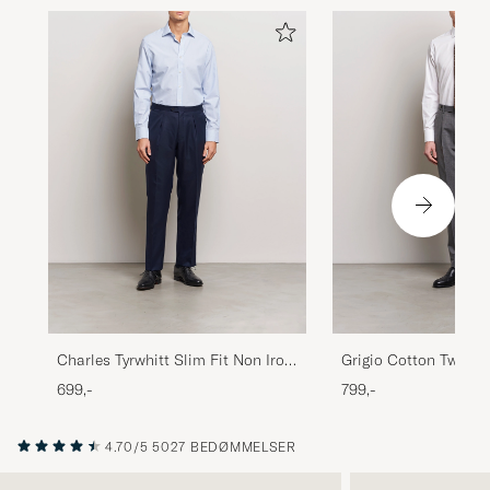
Charles Tyrwhitt Slim Fit Non Iron
Grigio Cotton Twill D
Bengal Stripe Poplin Shirt Sky
White
699,-
799,-
Blue
4.70/5
5027 BEDØMMELSER