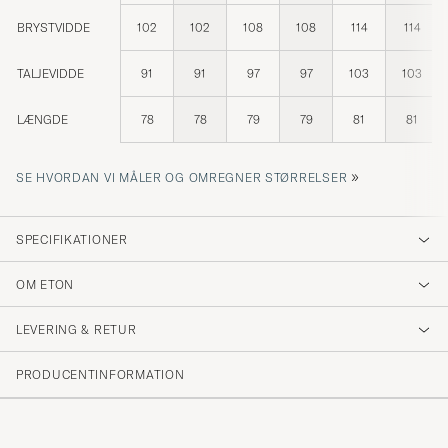
BRYSTVIDDE
102
102
108
108
114
114
TALJEVIDDE
91
91
97
97
103
103
LÆNGDE
78
78
79
79
81
81
»
SE HVORDAN VI MÅLER OG OMREGNER STØRRELSER
SPECIFIKATIONER
OM ETON
LEVERING & RETUR
PRODUCENTINFORMATION