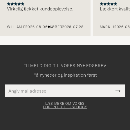
Virkelig tjekket kundeoplevelse.
Lækkert kvalit
FORRIGE
WILLIAM P
2026-08-06
KØBER
2026-07-28
MARK U
2026-08
TILMELD DIG TIL VORES NYHEDSBREV
Få nyheder og inspiration først
E-
Tack
Dette
mailadresse
Submi
elt skal
för
Newsl
dfyldes
Form
LÆS MERE OM VORES
att
FORTROLIGHEDSPOLICY
du
anmälde