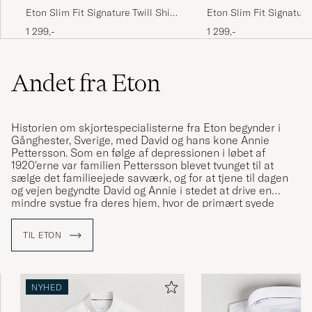
Eton Slim Fit Signature Twill Shirt
Eton Slim Fit Signature 
White
Contrast Shirt White
1 299,-
1 299,-
Andet fra Eton
Historien om skjortespecialisterne fra Eton begynder i
Gånghester, Sverige, med David og hans kone Annie
Pettersson. Som en følge af depressionen i løbet af
1920'erne var familien Pettersson blevet tvunget til at
sælge det familieejede savværk, og for at tjene til dagen
og vejen begyndte David og Annie i stedet at drive en
mindre systue fra deres hjem, hvor de primært syede
skjorter
. Som tiden gik begyndte den lille systue at vokse
og da leverancen af skjorter efterhånden begyndte at
TIL ETON
sprede sig til mere end lokalsamfundet, fik virksomheden
navnet "Skjortfabriken Special". Efter en rejse til
England b
lev man inspireret af navnet Eton og lavede
herefter ”The Eton Shirt”. Skjorten blev så populær at man
NYHED
i løbet af 1950'erne valgte ”Eton” som virksomhedens nye
navn, hvilket de har holdt fast i siden da.