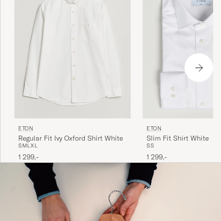
ETON
ETON
Slim Fit Shirt White
Regular Fit Ivy Oxford Shirt White
S
S
S
M
L
XL
1 299,-
1 299,-