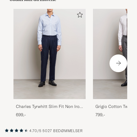
Charles Tyrwhitt Slim Fit Non Iron
Grigio Cotton Twill D
Bengal Stripe Poplin Shirt Sky
White
699,-
799,-
Blue
4.70/5
5027 BEDØMMELSER