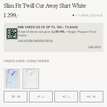
Slim Fit Twill Cut Away Shirt White
1 299,-
1-3 ARBEJDSDAGE
KØB VAREN OG FÅ OP TIL
195,-
TILBAGE
Et køb af denne vare giver dig
65-195,-
tilbage i Passport Store
Credits.
Log ind eller registrer dig nu
Læs mere
FINDES OGSÅ I DISSE FARVER
39 - M
41 - L
42 - L
44 - XL