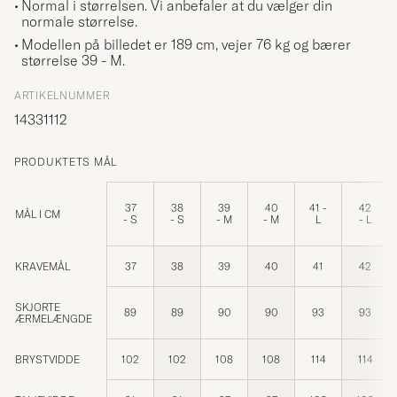
Normal i størrelsen. Vi anbefaler at du vælger din
normale størrelse.
Modellen på billedet er 189 cm, vejer 76 kg og bærer
størrelse
39 - M
.
ARTIKELNUMMER
14331112
PRODUKTETS MÅL
37
38
39
40
41 -
42
MÅL I CM
- S
- S
- M
- M
L
- L
KRAVEMÅL
37
38
39
40
41
42
SKJORTE
89
89
90
90
93
93
ÆRMELÆNGDE
BRYSTVIDDE
102
102
108
108
114
114