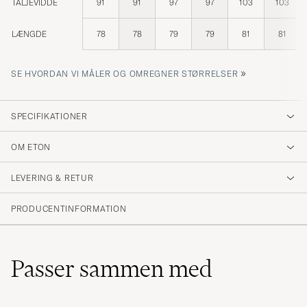
TALJEVIDDE
91
91
97
97
103
103
LÆNGDE
78
78
79
79
81
81
»
SE HVORDAN VI MÅLER OG OMREGNER STØRRELSER
SPECIFIKATIONER
OM ETON
LEVERING & RETUR
PRODUCENTINFORMATION
Passer sammen med