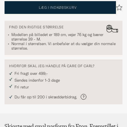
LÆG I INDKØBSKURV
FIND DEN RIGTIGE STØRRELSE
Modellen på billedet er 189 cm, vejer 76 kg og bærer
størrelse
39 - M
.
Normal i størrelsen. Vi anbefaler at du vælger din normale
størrelse.
HVORFOR SKAL JEG HANDLE PÅ CARE OF CARL?
Fri fragt over 499;-
Sendes indenfor 1-3 dage
Fri retur
Du får op til 200 i skrædderbidrag.
Skjorte med smal pasform fra Eton. Fremstillet i