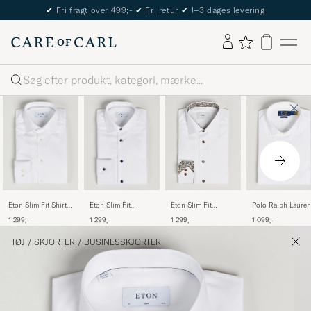
The Care of Carl Passport
Søg
Eton Slim Fit Shirt
Eton Slim Fit
Polo Ralph Lauren
Eton Slim Fit
White
Signature Twill Shirt
Slim Fit Poplin Cu
Signature Twill
1 299,-
1 299,-
1 099,-
1 299,-
White
Away Dress Shirt
Contrast Shirt White
White
TØJ
/
SKJORTER
/
BUSINESSKJORTER