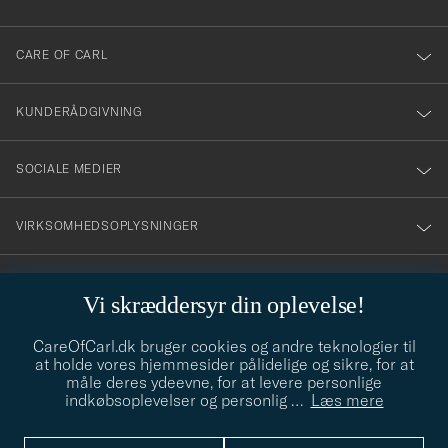
dig
till
CARE OF CARL
vårt
nyhetsbrev!
KUNDERÅDGIVNING
SOCIALE MEDIER
VIRKSOMHEDSOPLYSNINGER
Vi skræddersyr din oplevelse!
STILRÅD
CareOfCarl.dk bruger cookies og andre teknologier til
Behøver du hjælp til at finde din stil? Lad os hjælpe dig, vi hjælper
at holde vores hjemmesider pålidelige og sikre, for at
gerne til!
info@careofcarl.dk
måle deres ydeevne, for at levere personlige
indkøbsoplevelser og personlig
…
Læs mere
STILRÅD