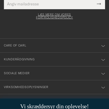
E-
Tack
Dette
mailadresse
Submi
elt skal
för
Newsl
dfyldes
Form
LÆS MERE OM VORES
att
FORTROLIGHEDSPOLICY
du
anmälde
dig
till
CARE OF CARL
vårt
nyhetsbrev!
KUNDERÅDGIVNING
SOCIALE MEDIER
VIRKSOMHEDSOPLYSNINGER
Vi skræddersyr din oplevelse!
STILRÅD