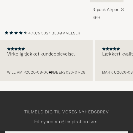
3-pack Airport Socks
Melange
469,-
4.70/5
5027 BEDØMMELSER
Virkelig tjekket kundeoplevelse.
Lækkert kvalit
FORRIGE
WILLIAM P
2026-08-06
KØBER
2026-07-28
MARK U
2026-08
TILMELD DIG TIL VORES NYHEDSBREV
Få nyheder og inspiration først