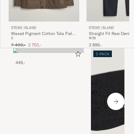
STONE ISLAND
STONE ISLAND
Waxed Pigment Cotton Tela Field
Straight Fit Raw Denim
S
W36
Jacket Umber
Ordinary pris
Nedsat pris
7 499,-
3 750,-
3 899,-
3-PACK
449,-