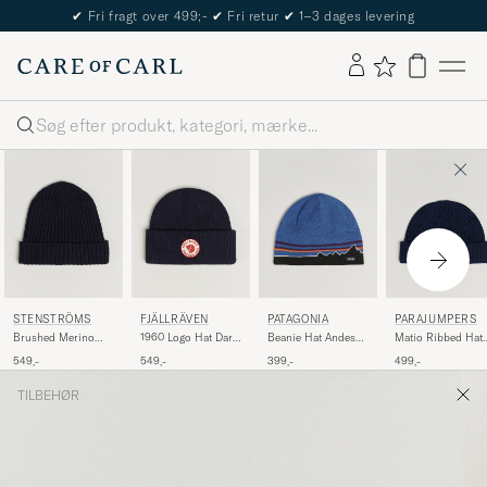
✔
Fri fragt over 499;-
✔
Fri retur
✔
1–3 dages levering
Søg
STENSTRÖMS
FJÄLLRÄVEN
PATAGONIA
PARAJUMPERS
Brushed Merino
1960 Logo Hat Dark
Beanie Hat Andes
Matio Ribbed Hat
Beanie Navy
Navy
Blue
Blue Navy
549,-
549,-
399,-
499,-
TILBEHØR