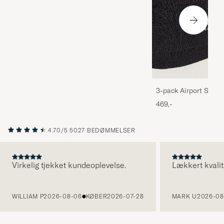
3-pack Airport Socks
Melange
469,-
4.70/5
5027 BEDØMMELSER
Virkelig tjekket kundeoplevelse.
Lækkert kvalit
FORRIGE
WILLIAM P
2026-08-06
KØBER
2026-07-28
MARK U
2026-08