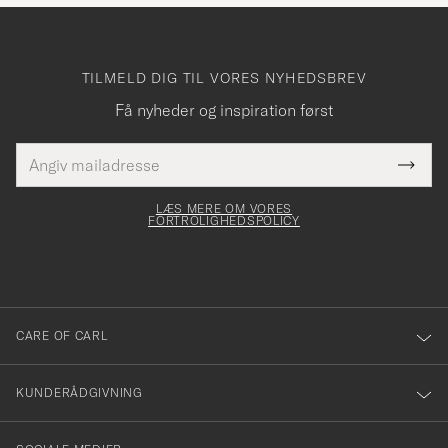
TILMELD DIG TIL VORES NYHEDSBREV
Få nyheder og inspiration først
E-
Tack
Dette
mailadresse
Submi
elt skal
för
Newsl
dfyldes
Form
LÆS MERE OM VORES
att
FORTROLIGHEDSPOLICY
du
anmälde
dig
till
CARE OF CARL
vårt
nyhetsbrev!
KUNDERÅDGIVNING