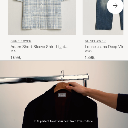
SUNFLOWER
SUNFLOWER
Adam Short Sleeve Shirt Light
Loose Jeans Deep Vint
M
XL
W36
Blue Check
1 699,-
1 899,-