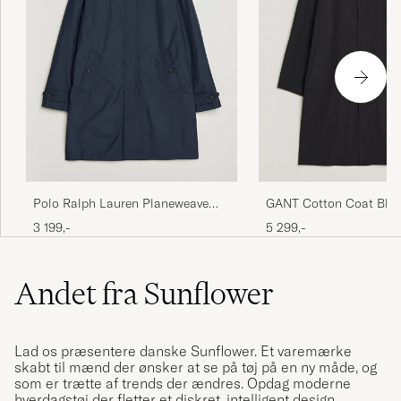
Polo Ralph Lauren Planeweave
GANT Cotton Coat Bla
Windbreaker Jacket Collection
3 199,-
5 299,-
Navy
Andet fra Sunflower
Lad os præsentere danske Sunflower. Et varemærke
skabt til mænd der ønsker at se på tøj på en ny måde, og
som er trætte af trends der ændres. Opdag moderne
hverdagstøj der fletter et diskret, intelligent design