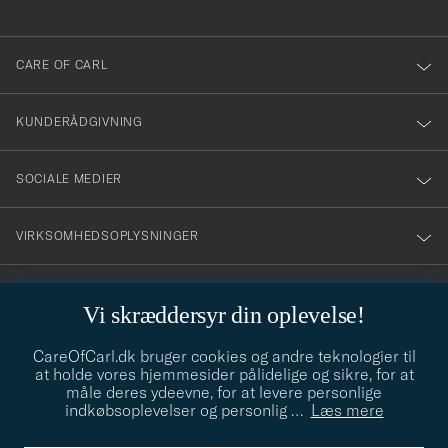
anmälde
dig
till
CARE OF CARL
vårt
nyhetsbrev!
KUNDERÅDGIVNING
SOCIALE MEDIER
VIRKSOMHEDSOPLYSNINGER
Vi skræddersyr din oplevelse!
STILRÅD
CareOfCarl.dk bruger cookies og andre teknologier til
Behøver du hjælp til at finde din stil? Lad os hjælpe dig, vi hjælper
at holde vores hjemmesider pålidelige og sikre, for at
gerne til!
info@careofcarl.dk
måle deres ydeevne, for at levere personlige
indkøbsoplevelser og personlig
…
Læs mere
STILRÅD