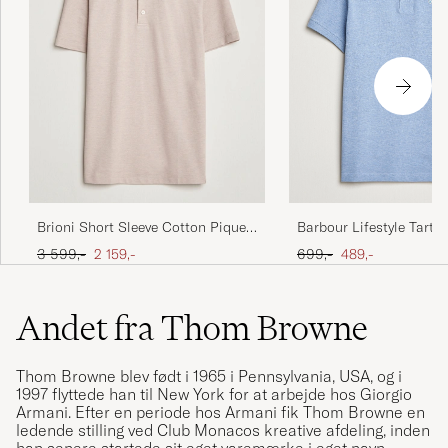
Barbour Lifestyle Tarta
Brioni Short Sleeve Cotton Piquet
Polo Sky Marl
Polo Beige
Ordinary pris
Nedsat pris
Ordinary pris
Nedsat pris
699,-
489,-
3 599,-
2 159,-
Andet fra Thom Browne
Thom Browne blev født i 1965 i Pennsylvania, USA, og i
1997 flyttede han til New York for at arbejde hos Giorgio
Armani. Efter en periode hos Armani fik Thom Browne en
ledende stilling ved Club Monacos kreative afdeling, inden