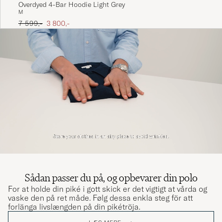
Overdyed 4-Bar Hoodie Light Grey
M
Ordinary pris
Nedsat pris
7 599,-
3 800,-
Sådan passer du på, og opbevarer din polo
For at holde din piké i gott skick er det vigtigt at vårda og
vaske den på ret måde. Følg dessa enkla steg för att
forlänga livslængden på din pikétröja.